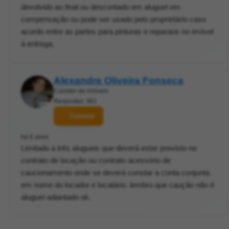
devolvido ao final ou descontado em aluguel em
compensação ou pode ser usado pelo proprietário caso
acordo entre as partes para pinturas e reparaos no imóvel
à entrega.
Alexandre Oliveira Fonseca
Corretor de imóveis
Respostas: 961
Contatar
há 6 anos
Limitado a três alugueis que deverá estar previsto no
contrato de locação ou contrato acessório de
caucionamento onde se deverá constar a conta conjunta
em nome do locador e locatário. lembro que caução não é
aluguel adiantado ok.