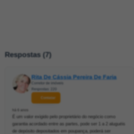
Respostas (7)
Rita De Cássia Pereira De Faria
Corretor de imóveis
Respostas: 220
Contatar
há 6 anos
É um valor exigido pelo proprietário do negócio como
garantia acordado entre as partes, pode ser 1 a 2 aluguéis
de depósito depositados em poupança, poderá ser