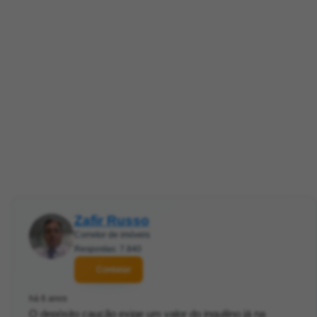
Zafir Russo
Corretor de imóveis
Respostas: 7.840
Contatar
há 6 anos
O depósito caução exige um valor do inquilino já na