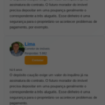
assinatura do contrato. O futuro morador do imóvel
precisa depositar em uma poupança geralmente o
correspondente a três aluguéis. Esse dinheiro é uma
segurança para o proprietário se acontecer problemas de
pagamento, por exemplo.
Lima
Corretor de imóveis
Respostas: 5.882
Contatar
há 6 anos
O depósito caução exige um valor do inquilino já na
assinatura do contrato. O futuro morador do imóvel
precisa depositar em uma poupança geralmente o
correspondente a três aluguéis. Esse dinheiro é uma
segurança para o proprietário se acontecer problemas de
pagamento.