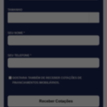
TAMANHO
m²
SEU NOME *
SEU TELEFONE *
GOSTARIA TAMBÉM DE RECEBER COTAÇÕES DE
FINANCIAMENTOS IMOBILIÁRIOS.
Receber Cotações