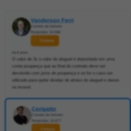
Vanderson Ferri
Corretor de imóveis
Respostas: 10.068
Contatar
há 6 anos
O valor de 3x o valor do aluguel é depositado em uma
conta poupança que ao final do contrato deve ser
devolvido com juros de poupança e se for o caso ser
utilizado para quitar dividas de atraso do aluguel e danos
no imovel.
Cerigatto
Corretor de imóveis
Respostas: 20.877
Contatar