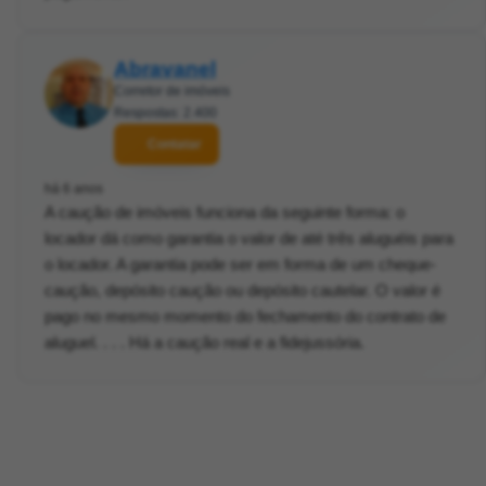
Abravanel
Corretor de imóveis
Respostas: 2.400
Contatar
há 6 anos
A caução de imóveis funciona da seguinte forma: o
locador dá como garantia o valor de até três aluguéis para
o locador. A garantia pode ser em forma de um cheque-
caução, depósito caução ou depósito cautelar. O valor é
pago no mesmo momento do fechamento do contrato de
aluguel. . . . Há a caução real e a fidejussória.