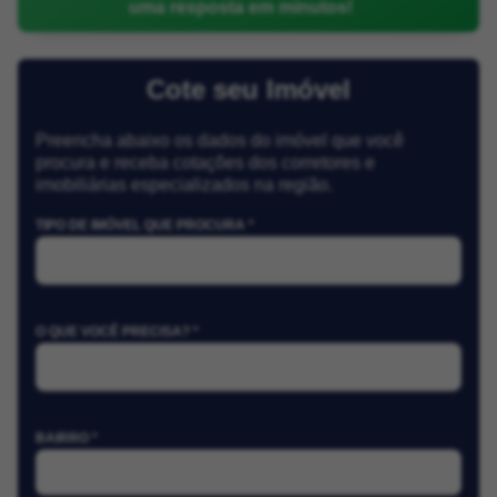
uma resposta em minutos!
Cote seu Imóvel
Preencha abaixo os dados do imóvel que você
procura e receba cotações dos corretores e
imobiliárias especializados na região.
TIPO DE IMÓVEL QUE PROCURA *
O QUE VOCÊ PRECISA? *
BAIRRO *