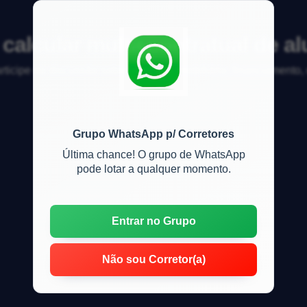
alcular multa contratual de a
articipe da discussão sobre mercado imobiliário, financiamento
Grupo WhatsApp p/ Corretores
Última chance! O grupo de WhatsApp
pode lotar a qualquer momento.
Entrar no Grupo
Não sou Corretor(a)