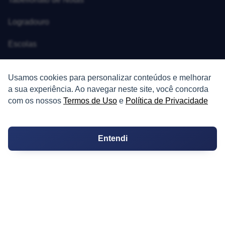
Logradouro
Escolas
Conversões
Usamos cookies para personalizar conteúdos e melhorar
Corretores de Imóveis
a sua experiência. Ao navegar neste site, você concorda
com os nossos
Termos de Uso
e
Política de Privacidade
Contratos
Guia de CRM
Entendi
Construtoras
Corretores da Construtora
Corretores do Condomínio