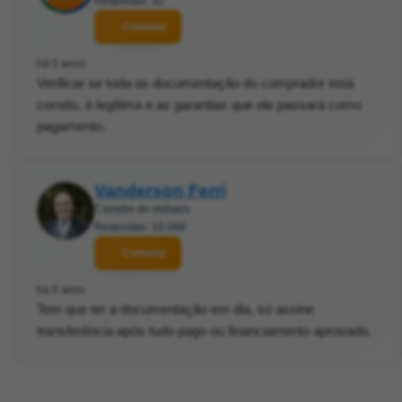
Respostas: 32
Contatar
há 5 anos
Verificar se toda as documentação do comprador está
correto, é legítima e as garantias que ele passará como
pagamento.
Vanderson Ferri
Corretor de imóveis
Respostas: 10.068
Contatar
há 5 anos
Tem que ter a documentação em dia, só assine
transferência após tudo pago ou financiamento aprovado.