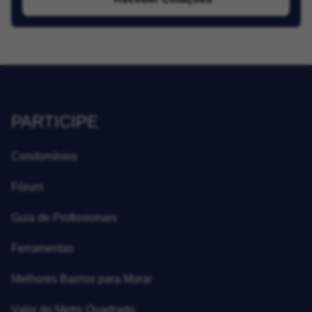
PARTICIPE
Condomínios
Fórum
Guia de Profissionais
Ferramentas
Melhores Bairros para Morar
Valor do Metro Quadrado