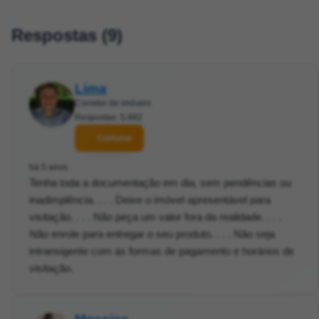
Respostas (9)
Lima
Corretor de imóveis
Respostas: 5.882
Contatar
há 5 anos
Tenha toda a documentação em dia, sem pendências ou
inadimplência. . . . Deixe o imóvel apresentável para
visitação. . . . Não peça um valor fora da realidade. . . .
Não enrole para entregar o seu produto. . . . Não seja
intransigente com as formas de pagamento e horários de
visitação.