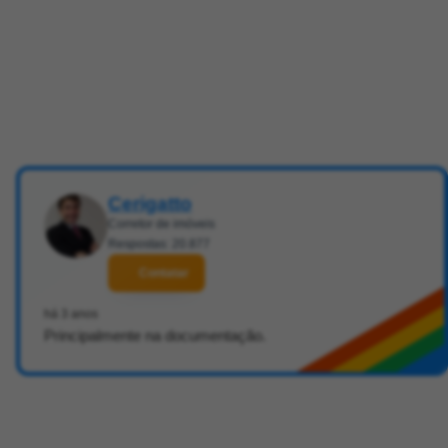
Cerigatto
Corretor de imóveis
Respostas: 20.877
Contatar
há 3 anos
Principalmente na documentação.