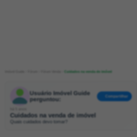
Imóvel Guide
Fórum
Fórum Venda
Cuidados na venda de imóvel
Usuário Imóvel Guide
Compartilhar
perguntou:
há 5 anos
Cuidados na venda de imóvel
Quais cuidados devo tomar?