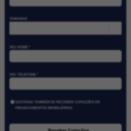
TAMANHO
m²
SEU NOME *
SEU TELEFONE *
GOSTARIA TAMBÉM DE RECEBER COTAÇÕES DE
FINANCIAMENTOS IMOBILIÁRIOS.
Receber Cotações