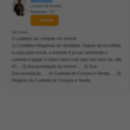
Messias
Corretor de imóveis
Respostas: 127
Contatar
há 5 anos
5 cuidados ao comprar um imóvel
1) Certidões Negativas do Vendedor. Depois de escolhida
a casa para morar, a vontade é já sair assinando o
contrato e pegar a chave para curtir logo seu novo lar, não
é?. . .2) Documentação do Imóvel. . . .3) Sua
Documentação. . . .4) Contrato de Compra e Venda. . . .5)
Registro do Contrato de Compra e Venda.