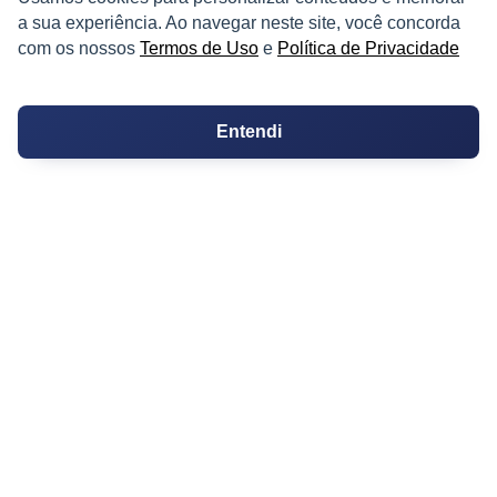
a sua experiência. Ao navegar neste site, você concorda
Conversões
com os nossos
Termos de Uso
e
Política de Privacidade
Corretores de Imóveis
Entendi
Contratos
Guia de CRM
Construtoras
Corretores da Construtora
Corretores do Condomínio
IMÓVEL
Apartamentos