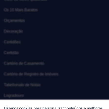
Os 10 Mais Baratos
Orçamentos
Decoração
Certidões
Certidão
Cartório de Casamento
Cartório de Registro de Imóveis
Tabelionato de Notas
Logradouro
Escolas
Usamos cookies para personalizar conteúdos e melhorar