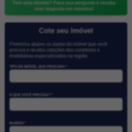
Tem uma dúvida? Faça sua pergunta e receba
uma resposta em minutos!
Cote seu Imóvel
Preencha abaixo os dados do imóvel que você
procura e receba cotações dos corretores e
imobiliárias especializados na região.
TIPO DE IMÓVEL QUE PROCURA *
O QUE VOCÊ PRECISA? *
BAIRRO *