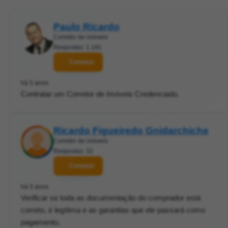
Paulo Ricardo
Corretor de imóveis
Respostas: 1.181
Contatar
há 5 anos
Contratar um Corretor de Imóveis Credenciado.
Ricardo Figueiredo Gnidarchiche
Corretor de imóveis
Respostas: 32
Contatar
há 5 anos
Verificar se toda as documentação do comprador está
correto, é legítima e as garantias que ele passará como
pagamento.