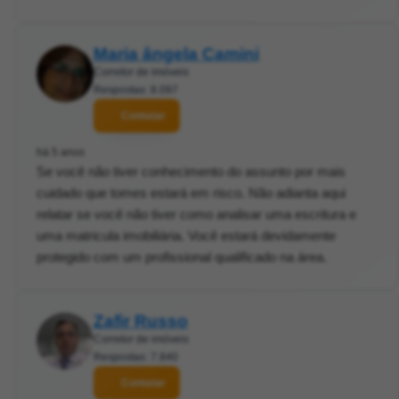
Maria ângela Camini
Corretor de imóveis
Respostas: 8.097
Contatar
há 5 anos
Se você não tiver conhecimento do assunto por mais
cuidado que tomes estará em risco. Não adianta aqui
relatar se você não tiver como analisar uma escritura e
uma matricula imobiliária. Você estará devidamente
protegido com um profissional qualificado na área.
Zafir Russo
Corretor de imóveis
Respostas: 7.840
Contatar