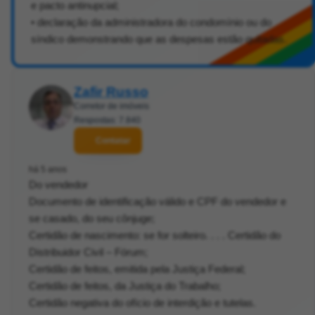
e pacto antinupcial;
• declaração da administradora do condomínio ou do
síndico demonstrando que as despesas estão quitadas.
Zafir Russo
Corretor de imóveis
Respostas: 7.840
Contatar
há 5 anos
Do vendedor
Documento de identificação válido e CPF do vendedor e
se casado, do seu cônjuge;
Certidão de nascimento: se for solteiro. . . . Certidão do
Distribuidor Civil – Fórum;
Certidão de feitos, emitida pela Justiça Federal;
Certidão de feitos, da Justiça do Trabalho;
Certidão negativa do ofício de interdição e tutelas.