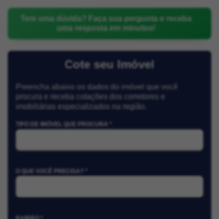
Tem uma dúvida? Faça sua pergunta e receba
uma resposta em minutos!
Cote seu Imóvel
Preencha abaixo os dados do imóvel que você
procura e receba cotações dos corretores e
imobiliárias especializados na região.
TIPO DE IMÓVEL QUE PROCURA *
O QUE VOCÊ PRECISA? *
BAIRRO *