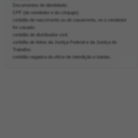
Documentos de identidade;
CPF (do vendedor e do cônjuge);
certidão de nascimento ou de casamento, se o vendedor
for casado;
certidão de distribuidor civil;
certidão de feitos da Justiça Federal e da Justiça do
Trabalho;
certidão negativa do ofício de interdição e tutelas.