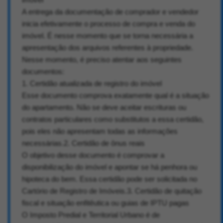
A entrega da documentação de comprador e vendedor
inicia efetivamente o processo de compra e venda do
imóvel. É nesse momento que se torna necessária a
apresentação dos arquivos referentes à propriedade.
Nesse momento, é preciso atentar aos seguintes
documentos:
1. Certidão atualizada de registro do imóvel
Esse documento comprova exatamente qual é a situação
do apartamento. Não se deve aceitar escrituras ou
contratos particulares como substitutos a essa certidão,
pois eles não apresentam todas as informações
necessárias.2. Certidão de ônus reais
O objetivo desse documento é comprovar a
disponibilização do imóvel e apontar se há penhora ou
hipoteca do bem. Essa certidão pode ser solicitada no
Cartório de Registro de Imóveis.3. Certidão de quitação
fiscal e situação enfitêutica ou guias de IPTU pagas
O Imposto Predial e Territorial Urbano é de