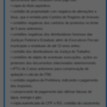
• cópia do título aquisitivo;
• certidão de propriedade com negativa de alienações e
ônus, que é emitida pelo Cartório de Registro de Imóveis;
• certidões negativas dos cartórios de protestos no limite
de 5 anos anteriores;
• certidões negativas dos distribuidores forenses das
Justiças Federal e Estadual, além de Executivos Fiscais
municipais e estaduais de até 10 anos antes;
• certidão dos distribuidores da Justiça do Trabalho;
• certidões de objeto de eventuais execuções, ações ou
protestes dos documentos relacionados anteriormente;
• IPTU de 2 anos anteriores para comprovação de
quitação e cálculo do ITBI;
• certidão negativa da Prefeitura, indicando o pagamento
dos impostos;
• comprovante de pagamento das últimas faturas de
água, energia e gás;
• cópia autenticada de CPF e RG, certidão de casamento