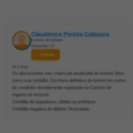
Claudenice Pereira Calazans
Corretor de imóveis
Respostas: 33
Contatar
há 6 anos
Os documentos sao: matrícula atualizada do imóvel, Bem
como sua certidão. Escritura definitiva do imóvel em nome
do vendedor devidamente registrada no Cartório de
registro de imóveis
Certidão de logradouro, obtida na prefeitura
Certidão negativa de débitos Municipais.