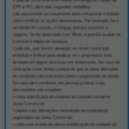
CPF e RG, além das seguintes certidões:
• de nascimento ou casamento para comprovar o estado
civil e verificar as ações necessárias. Por exemplo: se o
vendedor for casado, o cônjuge precisa autorizar o
negócio. Se for divorciado com filhos, é preciso avaliar se
o imóvel é objeto de herança;
• judiciais, que devem abranger os níveis municipal,
estadual e federal para analisar se o proprietário está
arrolado em algum processo em andamento. No caso de
uma ação cível, tenha certeza de que os bens alienados
do vendedor são suficientes para o pagamento da dívida.
No caso de o vendedor ser pessoa jurídica, mais
documentos são exigidos:
• cópia autenticada do estatuto ou contrato social na
Junta Comercial;
• papéis com alterações contratuais ou estatutárias
registrados na Junta Comercial;
• carta com a data da última modificação do estatuto ou