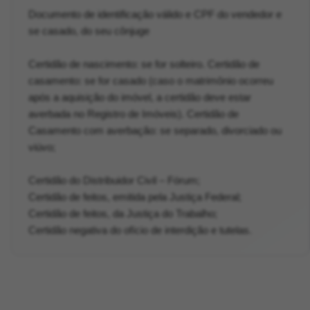
Documento de identificação válido e CPF do vendedor e
se casado, do seu cônjuge
Certidão de nascimento: se for solteiro. Certidão de
casamento: se for casado (caso o matrimônio ocorreu
após a aquisição do imóvel, a certidão deve estar
averbada no Registro de Imóveis). Certidão de
Casamento com averbação: se separado, divorciado ou
viúvo;
Certidão do Distribuidor Civil – Fórum;
Certidão de feitos, emitida pela Justiça Federal;
Certidão de feitos, da Justiça do Trabalho;
Certidão negativa do ofício de interdição e tutelas.