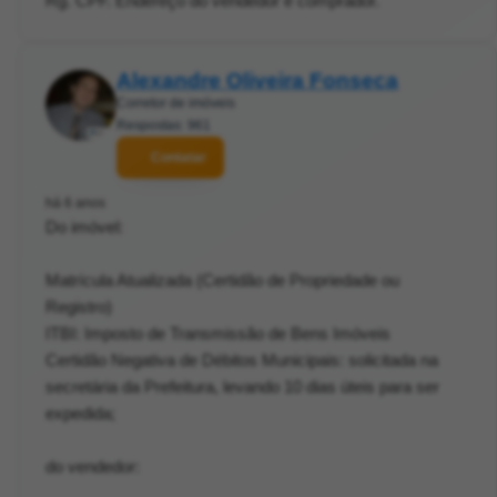
Rg. CPF. Endereço do vendedor e comprador.
Alexandre Oliveira Fonseca
Corretor de imóveis
Respostas: 961
Contatar
há 6 anos
Do imóvel:
Matrícula Atualizada (Certidão de Propriedade ou
Registro)
ITBI: Imposto de Transmissão de Bens Imóveis
Certidão Negativa de Débitos Municipais: solicitada na
secretária da Prefeitura, levando 10 dias úteis para ser
expedida;
do vendedor: