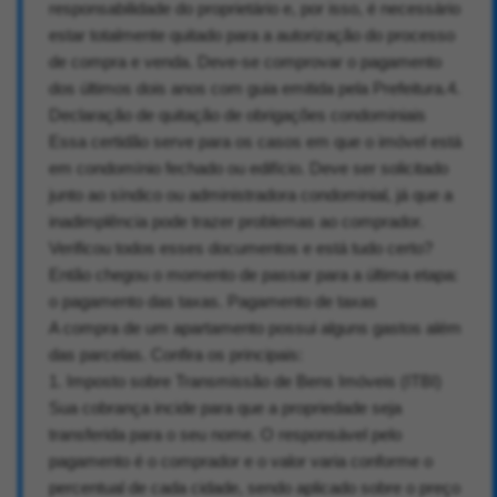
responsabilidade do proprietário e, por isso, é necessário
estar totalmente quitado para a autorização do processo
de compra e venda. Deve-se comprovar o pagamento
dos últimos dois anos com guia emitida pela Prefeitura.4.
Declaração de quitação de obrigações condominiais
Essa certidão serve para os casos em que o imóvel está
em condomínio fechado ou edifício. Deve ser solicitado
junto ao síndico ou administradora condominial, já que a
inadimplência pode trazer problemas ao comprador.
Verificou todos esses documentos e está tudo certo?
Então chegou o momento de passar para a última etapa:
o pagamento das taxas. Pagamento de taxas
A compra de um apartamento possui alguns gastos além
das parcelas. Confira os principais:
1. Imposto sobre Transmissão de Bens Imóveis (ITBI)
Sua cobrança incide para que a propriedade seja
transferida para o seu nome. O responsável pelo
pagamento é o comprador e o valor varia conforme o
percentual de cada cidade, sendo aplicado sobre o preço