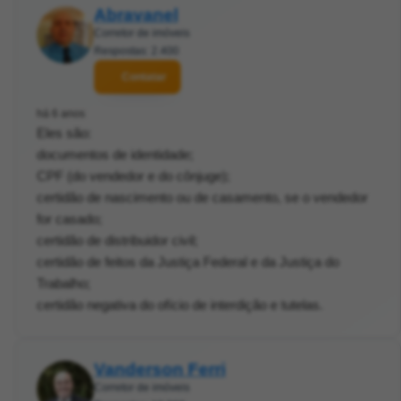
Abravanel
Corretor de imóveis
Respostas: 2.400
Contatar
há 6 anos
Eles são:
documentos de identidade;
CPF (do vendedor e do cônjuge);
certidão de nascimento ou de casamento, se o vendedor
for casado;
certidão de distribuidor civil;
certidão de feitos da Justiça Federal e da Justiça do
Trabalho;
certidão negativa do ofício de interdição e tutelas.
Vanderson Ferri
Corretor de imóveis