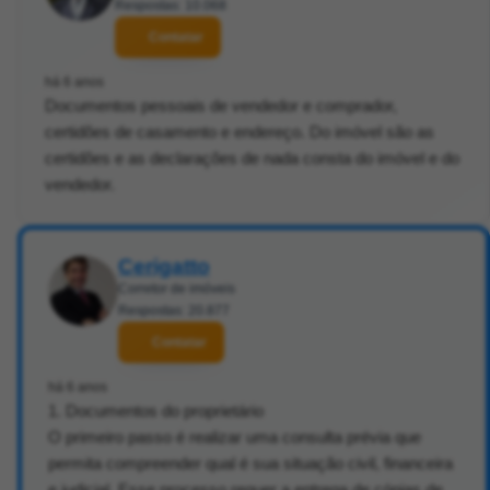
Respostas: 10.068
Contatar
há 6 anos
Documentos pessoais de vendedor e comprador,
certidões de casamento e endereço. Do imóvel são as
certidões e as declarações de nada consta do imóvel e do
vendedor.
Cerigatto
Corretor de imóveis
Respostas: 20.877
Contatar
há 6 anos
1. Documentos do proprietário
O primeiro passo é realizar uma consulta prévia que
permita compreender qual é sua situação civil, financeira
e judicial. Esse processo requer a entrega de cópias de