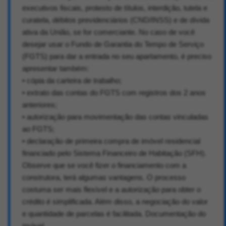
executivos fiscais, protesto de títulos, interdição, tutela e
curatela, débitos previdenciários (CND/INSS) e de dívida
ativa da União, se for comerciante. No caso de você
desejar usar o Fundo de Garantia do Tempo de Serviço
(FGTS) para dar a entrada no seu apartamento, é preciso
apresentar também:
• cópia da carteira de trabalho;
• extrato das contas do FGTS com registros dos 2 anos
anteriores;
• autorização para movimentação das contas vinculadas
ao FGTS;
• declaração de primeira compra de imóvel residencial
financiado pelo Sistema Financeiro de Habitação (SFH).
Observe que se você fizer o financiamento com a
construtora, terá algumas vantagens. O processo
costuma ser mais flexível e a autorização para obter o
crédito é simplificada. Além disso, a negociação do valor
e quantidade de parcelas é facilitada. Documentação do
imóvel