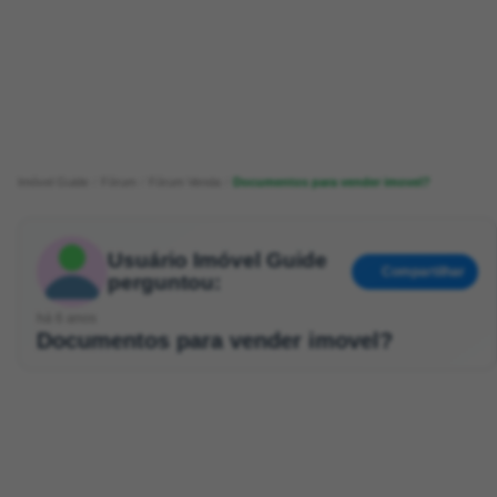
Imóvel Guide
Fórum
Fórum Venda
Documentos para vender imovel?
Usuário Imóvel Guide
Compartilhar
perguntou:
há 6 anos
Documentos para vender imovel?