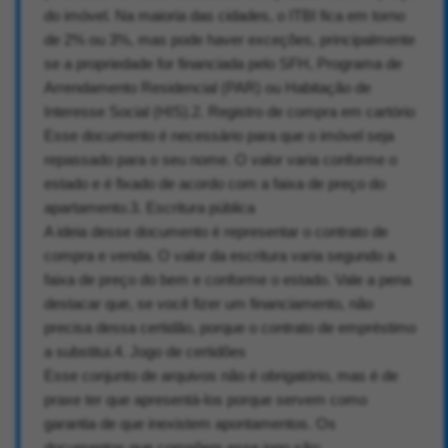
do imóvel. Na maioria das cidades, o ITBI fica em torno
de 2% ou 3%, mas pode haver exceções, principalmente
se a propriedade for financiada pelo SFH, Programa de
Arrendamento Residencial (PAR) ou Habitação de
Interesse Social (HIS).2. Registro de compra em cartório
Esse documento é necessário para que o imóvel seja
repassado para o seu nome. O valor varia conforme o
estado e é fixado de acordo com a faixa de preço do
apartamento.3. Escritura pública
A ideia desse documento é representar o contrato de
compra e venda. O valor da escritura varia segundo a
faixa de preço do bem e conforme o estado. Vale a pena
destacar que, se você fizer um financiamento, não
precisa dessa certidão, porque o contrato de empréstimo
a substitui.4. Jogo de certidões
Esse conjunto de arquivos não é obrigatório, mas é de
praxe ter que apresentá-los porque servem como
garantia de que inexistem apontamentos. Os
documentos que compõem esse jogo são: