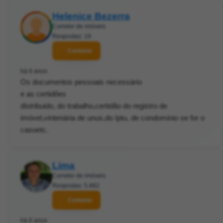
Helenice Bezerra
Corretor de imóveis
Respostas: 19
Contatar
há 6 anos
Os documentos pessoais necessário
e as certidões
distribuido, do trabalho,certidão do registro de
imóvel,vintenária de unus,do Iptu, de condominio se for o
casoetc.
Lima
Corretor de imóveis
Respostas: 5.882
Contatar
há 6 anos