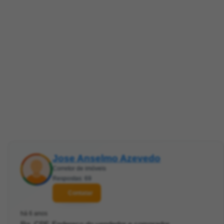
Jose Anselmo Azevedo
Corretor de imóveis
Respostas: 69
Contatar
há 6 anos