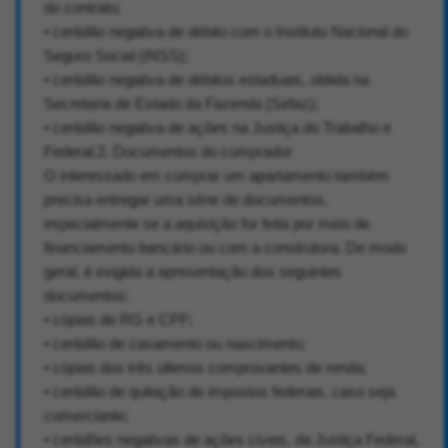
do contrato;
• certidão negativa de débito com o Instituto Nacional do
Seguro Social (INSS);
• certidão negativa de débitos estaduais, obtida na
Secretaria de Estado da Fazenda (Sefaz);
• certidão negativa de ações na Justiça do Trabalho e
Federal.2. Documentos do comprador
O interessado em comprar um apartamento também
precisa entregar uma série de documentos,
especialmente se a aquisição for feita por meio de
financiamento bancário ou com a construtora. De modo
geral, é exigida a apresentação dos seguintes
documentos:
• cópias de RG e CPF;
• certidão de casamento ou nascimento;
• cópias dos três últimos comprovantes de renda;
• certidão de quitação de impostos federais, caso seja
comerciante;
• certidões negativas de ações cíveis, da Justiça Federal,