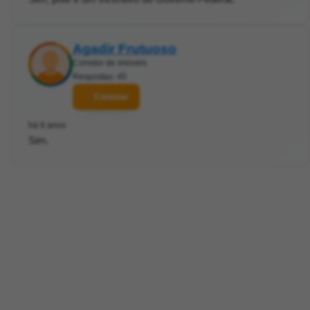
Agadir Frutuoso
Corretor de imóveis
Respostas: 45
Contatar
há 6 anos
Sim.