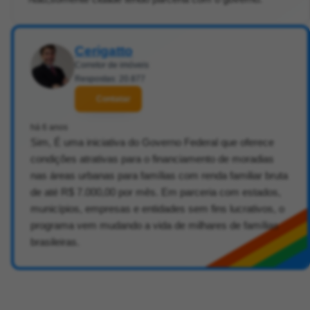
Cerigatto
Corretor de imóveis
Respostas: 20.877
Contatar
há 6 anos
Sim, É uma iniciativa do Governo Federal que oferece
condições atrativas para o financiamento de moradias
nas áreas urbanas para famílias com renda familiar bruta
de até R$ 7.000,00 por mês. Em parceria com estados,
municípios, empresas e entidades sem fins lucrativos, o
programa vem mudando a vida de milhares de famílias
brasileiras.