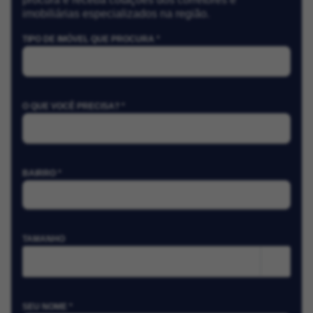
imobiliárias especializados na região.
TIPO DE IMÓVEL QUE PROCURA *
O QUE VOCÊ PRECISA? *
BAIRRO *
TAMANHO
m²
SEU NOME *