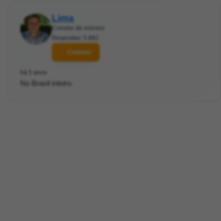
Lima
Corretor de imóveis
Respostas: 5.882
Contatar
há 5 anos
No Brasil inteiro.