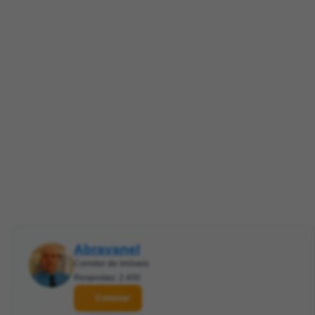
Abravanel
Corretor de imóveis
Respostas: 2.400
Contatar