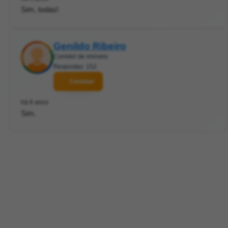
Sim, todas!
Genildo Ribeiro
Corretor de imóveis
Respostas: 152
Contatar
há 6 anos
Sim.