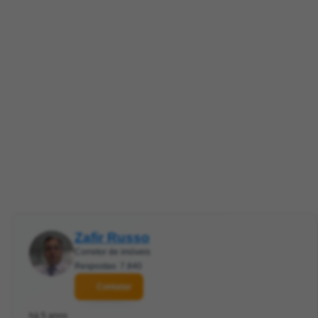
Zafir Russo
Corretor de imóveis
Respostas: 7.840
Contatar
há 5 anos