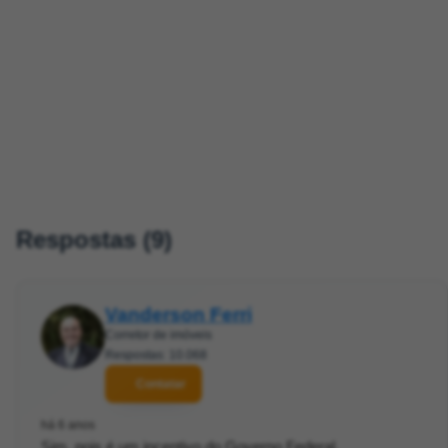
Respostas (9)
Vanderson Ferri
Corretor de imóveis
Respostas: 10.068
Contatar
há 6 anos
Sim, pois é um incentivo do Governo Federal.