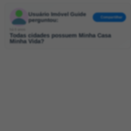
Usuário Imóvel Guide
Compartilhar
perguntou:
há 6 anos
Todas cidades possuem Minha Casa
Minha Vida?