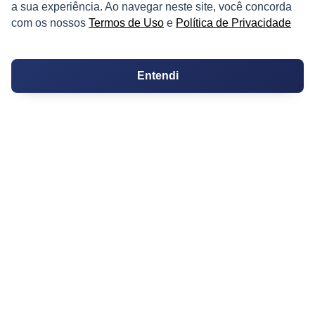
PARTICIPE
a sua experiência. Ao navegar neste site, você concorda
com os nossos
Termos de Uso
e
Política de Privacidade
Condomínios
Fórum
Entendi
Guia de Profissionais
Ferramentas
Melhores Bairros para Morar
Valor do Metro Quadrado
Os 10 Mais Baratos
Orçamentos
Decoração