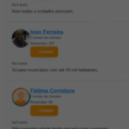
há 6 anos
Nem todas a scidades possuem.
Ivan Ferreira
Corretor de imóveis
Respostas: 387
Contatar
há 6 anos
Só para municípios com até 50 mil habitantes.
Fátima Corretora
Corretor de imóveis
Respostas: 60
Contatar
há 6 anos
Não,somente cidade tendo parceria com o governo.