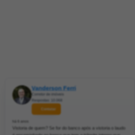
Vanderson Ferri
Corretor de imóveis
Respostas: 10.068
Contatar
há 6 anos
Vistoria de quem? Se for do banco após a vistoria o laudo