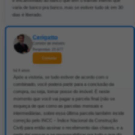
é encaminhado ao banco que tem o trâmite interno que
varia de banco pra banco, mas se estiver tudo ok em 30
dias é liberado.
Cerigatto
Corretor de imóveis
Respostas: 20.877
Contatar
há 6 anos
Após a vistoria, se tudo estiver de acordo com o
combinado, você poderá partir para a conclusão da
compra, ou seja, tomar posse do imóvel. É neste
momento que você vai pagar a parcela final (não se
esqueça de que como as parcelas mensais e
intermediárias, sobre essa última parcela também incide
correção pelo INCC – Índice Nacional da Construção
Civil) para então assinar o recebimento das chaves, e a
partir daí passar a se responsabilizar por tudo o que diz