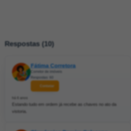
Respostas (10)
Fátima Corretora
Corretor de imóveis
Respostas: 60
Contatar
há 6 anos
Estando tudo em ordem já recebe as chaves no ato da
vistoria.