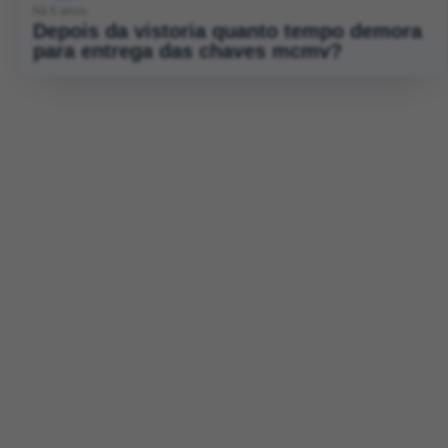
há 6 anos
Depois da vistoria quanto tempo demora
para entrega das chaves mcmv?