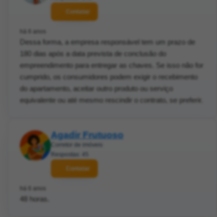
Contatar
há 6 anos
Dessa forma, a empresa responsável tem um prazo de
180 dias após a data prevista de conclusão do
empreendimento para entregar as chaves. Se isso não for
cumprido, os consumidores podem exigir o recebimento
do apartamento, aceitar outro produto ou serviço
equivalente ou até mesmo rescindir o contrato, se preferir.
Agadir Frutuoso
Corretor de imóveis
Respostas: 45
Contatar
há 6 anos
48 horas.