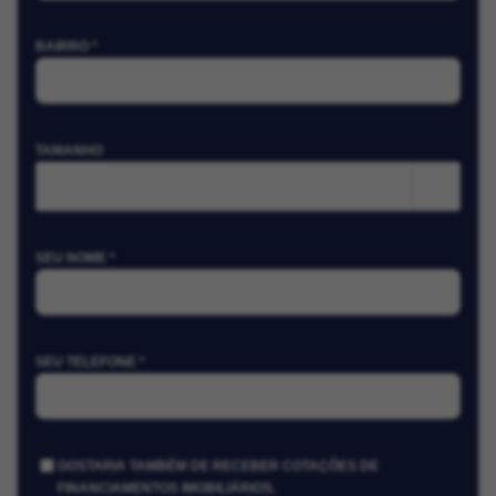
BAIRRO *
TAMANHO
m²
SEU NOME *
SEU TELEFONE *
GOSTARIA TAMBÉM DE RECEBER COTAÇÕES DE
FINANCIAMENTOS IMOBILIÁRIOS.