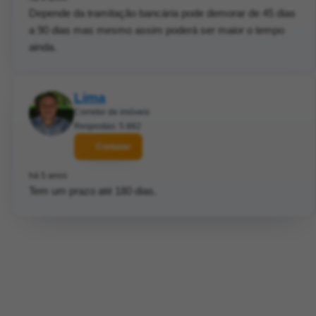
Depende da tramitação bancária pode demorar de 45 dias
a 90 dias mas mesmo assim poderá ser maior o tempo
ainda.
Lima
Corretor de imóveis
Respostas: 5.882
Contatar
há 5 anos
Tem um prazo até 180 dias.