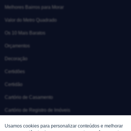
Melhores Bairros para Morar
Valor do Metro Quadrado
Os 10 Mais Baratos
Orçamentos
Decoração
Certidões
Certidão
Cartório de Casamento
Cartório de Registro de Imóveis
Tabelionato de Notas
Usamos cookies para personalizar conteúdos e melhorar