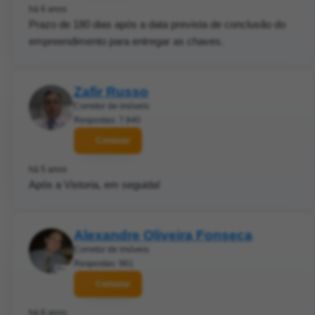
há 6 anos
Prazo de 180 dias após a data prevista de conclusão do
empreendimento para entregar as chaves.
Zafir Russo
Corretor de imóveis
Respostas: 7.840
Contatar
há 5 anos
Após a Vistoria, em seguida!
Alexandre Oliveira Fonseca
Corretor de imóveis
Respostas: 961
Contatar
há 6 anos