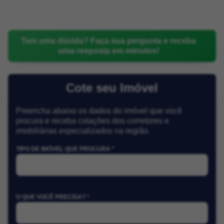
Tem uma dúvida? Faça sua pergunta e receba
uma resposta em minutos!
Cote seu Imóvel
Preencha abaixo os dados do imóvel que você
procura e receba cotações dos corretores e
imobiliárias especializados na região.
TIPO DE IMÓVEL QUE PROCURA *
O QUE VOCÊ PRECISA? *