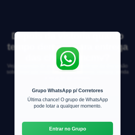
Depois da vistoria quanto
tempo demora para entrega
das chaves mcmv?
Veja respostas de especialistas e participe da discussão
sobre mercado imobiliário, financiamento, compra, venda
e locação de imóveis
Grupo WhatsApp p/ Corretores
Última chance! O grupo de WhatsApp
pode lotar a qualquer momento.
Entrar no Grupo