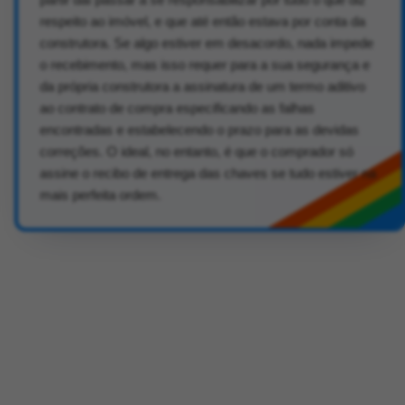
respeito ao imóvel, e que até então estava por conta da
construtora. Se algo estiver em desacordo, nada impede
o recebimento, mas isso requer para a sua segurança e
da própria construtora a assinatura de um termo aditivo
ao contrato de compra especificando as falhas
encontradas e estabelecendo o prazo para as devidas
correções. O ideal, no entanto, é que o comprador só
assine o recibo de entrega das chaves se tudo estiver na
mais perfeita ordem.