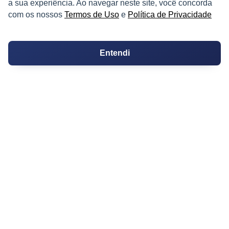
a sua experiência. Ao navegar neste site, você concorda
Logradouro
com os nossos
Termos de Uso
e
Política de Privacidade
Escolas
Entendi
Conversões
Corretores de Imóveis
Contratos
Guia de CRM
Construtoras
Corretores da Construtora
Corretores do Condomínio
IMÓVEL