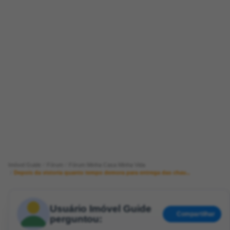
Imóvel Guide
Fórum
Fórum Minha Casa Minha Vida
Depois da vistoria quanto tempo demora para entrega das chav...
Usuário Imóvel Guide
Compartilhar
perguntou: