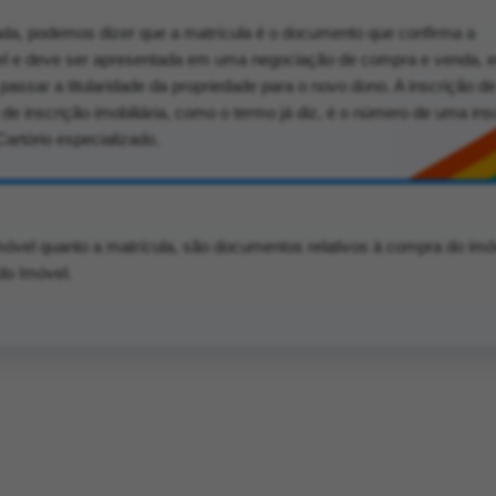
ada, podemos dizer que a matrícula é o documento que confirma a
vel e deve ser apresentada em uma negociação de compra e venda, 
i passar a titularidade da propriedade para o novo dono. A inscrição de
 inscrição imobiliária, como o termo já diz, é o número de uma ins
artório especializado.
imóvel quanto a matrícula, são documentos relativos à compra do imó
do Imóvel.