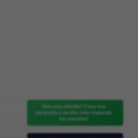
Tem uma dúvida? Faça sua
pergunta e receba uma resposta
em minutos!