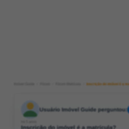
Imóvel Guide
Fórum
Fórum Matrícula
Inscrição do imóvel é a m
Usuário Imóvel Guide perguntou:
há 5 anos
Inscrição do imóvel é a matrícula?