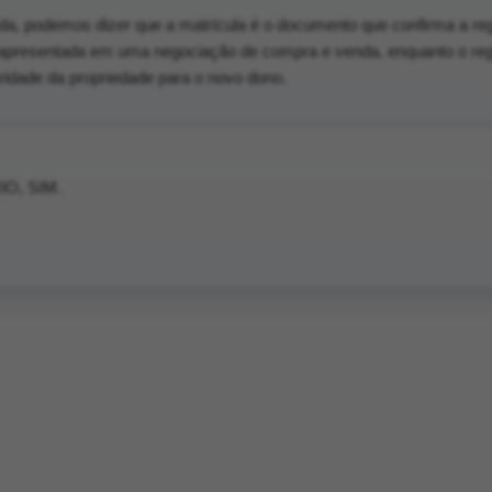
da, podemos dizer que a matrícula é o documento que confirma a re
 apresentada em uma negociação de compra e venda, enquanto o regi
laridade da propriedade para o novo dono.
O, SIM.