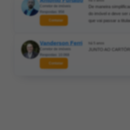
Antonio Furtado
há 5 anos
Corretor de imóveis
De maneira simplifica
Respostas: 956
do imóvel e deve ser
que vai passar a titu
Contatar
Vanderson Ferri
há 5 anos
Corretor de imóveis
JUNTO AO CARTÓRI
Respostas: 10.068
Contatar