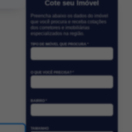
Cote seu Imóvel
Preencha abaixo os dados do imóvel
que você procura e receba cotações
dos corretores e imobiliárias
especializados na região.
TIPO DE IMÓVEL QUE PROCURA *
O QUE VOCÊ PRECISA? *
BAIRRO *
TAMANHO