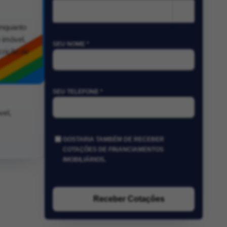
m²
enquanto
 imóvel,
SEU NOME *
crição de
SEU TELEFONE *
vel,
GOSTARIA TAMBÉM DE RECEBER
COTAÇÕES DE FINANCIAMENTOS
IMOBILIÁRIOS.
Receber Cotações