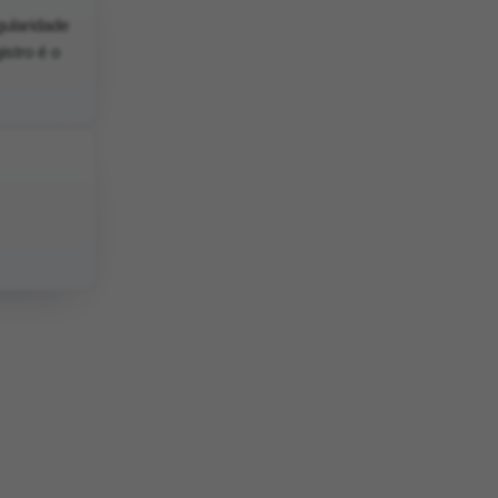
gularidade
stro é o