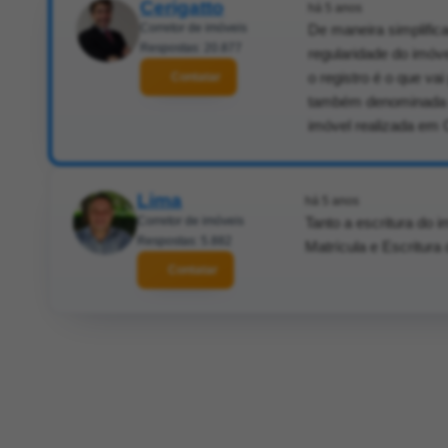
Cerigatto
há 5 anos
Corretor de imóveis
De maneira simplific
Respostas: 20.877
regularidade do imó
o registro é o que va
Contatar
também denominada de
imóvel realizada em C
Lima
há 5 anos
Corretor de imóveis
Tanto a escritura do 
Respostas: 5.882
Matrícula e Escritura 
Contatar