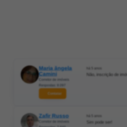
Maria ângela
há 5 anos
Camini
Não, inscrição de imóv
Corretor de imóveis
Respostas: 8.097
Contatar
Zafir Russo
há 5 anos
Corretor de imóveis
Sim pode ser!