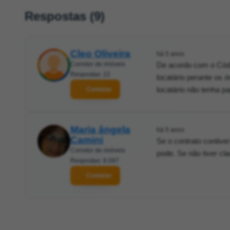
Respostas (9)
Cleo Oliveira
há 5 anos
Corretor de imóveis
De acordo com o Códig
Respostas: 22
locatário perante os 
locatário não tenha p
Contatar
Maria ângela
há 5 anos
Camini
Se o contrato contive
Corretor de imóveis
pode. Se não tiver cl
Respostas: 8.097
Contatar