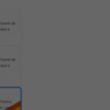
PF/nome do
caso o
PF/nome do
caso o
PF/nome
lo, caso