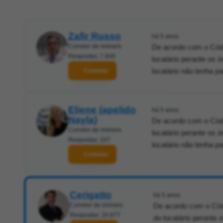
Zafir Russo
há 5 anos
Corretor de imóveis
De acordo com o Códig
Respostas: 7.840
locatário perante os 
locatário não tenha p
Contatar
Eliene (apelido
há 5 anos
Nayla)
De acordo com o Códig
Corretor de imóveis
locatário perante os 
Respostas: 207
locatário não tenha p
Contatar
Cerigatto
há 5 anos
Corretor de imóveis
De acordo com o Códig
Respostas: 20.877
do locatário perante