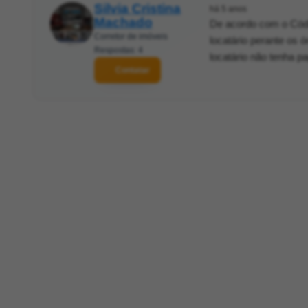
Silvia Cristina
há 5 anos
Machado
De acordo com o Códig
Corretor de imóveis
locatário perante os 
Respostas: 4
locatário não tenha p
Contatar