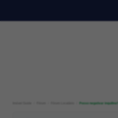
Imóvel Guide
Fórum
Fórum Locatário
Posso negativar inquilino