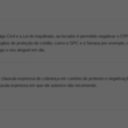
o Civil e a Lei do Inquilinato, ao locador é permitido negativar o C
órgãos de proteção de crédito, como o SPC e o Serasa por exemplo, 
ago o seu aluguel em dia.
r clausula expressa de cobrança em cartório de protesto e negativaç
ausula expressa em que ele autorize não recomendo.