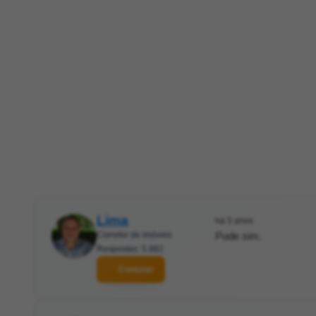
Lima
há 5 anos
Corretor de imóveis
Pode sim.
Respostas: 5.882
Contatar