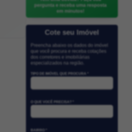
pergunta e receba uma resposta
em minutos!
Cote seu Imóvel
Preencha abaixo os dados do imóvel
que você procura e receba cotações
dos corretores e imobiliárias
especializados na região.
TIPO DE IMÓVEL QUE PROCURA *
O QUE VOCÊ PRECISA? *
BAIRRO *