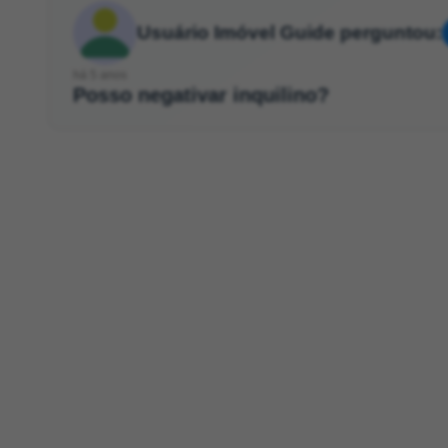
Usuário Imóvel Guide perguntou:
há 5 anos
Posso negativar inquilino?