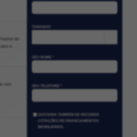
TAMANHO
m²
PF/nome do
caso o
SEU NOME *
ão sim
SEU TELEFONE *
GOSTARIA TAMBÉM DE RECEBER
COTAÇÕES DE FINANCIAMENTOS
IMOBILIÁRIOS.