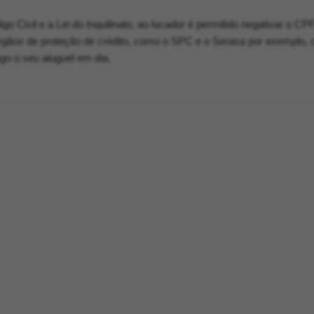
o Civil e a Lei do Inquilinato, ao locador é permitido negativar o C
órgãos de proteção de crédito, como o SPC e o Serasa por exemplo, 
ago o seu aluguel em dia.