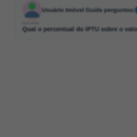
Usuário Imóvel Guide perguntou:
há 6 anos
Qual o percentual do IPTU sobre o val