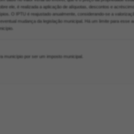
obre ele, é realizada a aplicação de alíquotas, descontos e acréscim
ípios. O IPTU é reajustado anualmente, considerando-se a valorizaç
 eventual mudança da legislação municipal. Há um limite para esse 
icípio.
ra município por ser um imposto municipal.