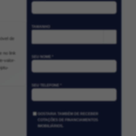
TAMANHO
m²
óvel de
 no link
SEU NOME *
e-valor-
iptu-
SEU TELEFONE *
GOSTARIA TAMBÉM DE RECEBER
COTAÇÕES DE FINANCIAMENTOS
IMOBILIÁRIOS.