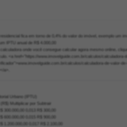
esidencial fica em torno de 0,4% do valor do imóvel, exemplo um im
um IPTU anual de R$ 4.000,00
lculadora onde você consegue calcular agora mesmo online, clique
culo. <a href="https://www.imovelguide.com.br/calculos/calculadora-d
erificador">www.imovelguide.com.br/calculos/calculadora-de-valor-de-
r</a>.
torial Urbano (IPTU)
(R$) Multiplicar por Subtrair
$ 300.000,00 0,013 R$ 300,00
$ 600.000,00 0,015 R$ 900,00
$ 1.200.000,00 0,017 R$ 2.100,00