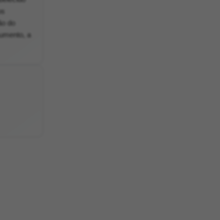
os
ão do
aumento, a