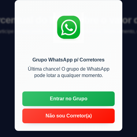
centual do IPTU sobre o valor
articipe da discussão sobre mercado imobiliário, financiamento
Grupo WhatsApp p/ Corretores
Última chance! O grupo de WhatsApp
pode lotar a qualquer momento.
Entrar no Grupo
Não sou Corretor(a)