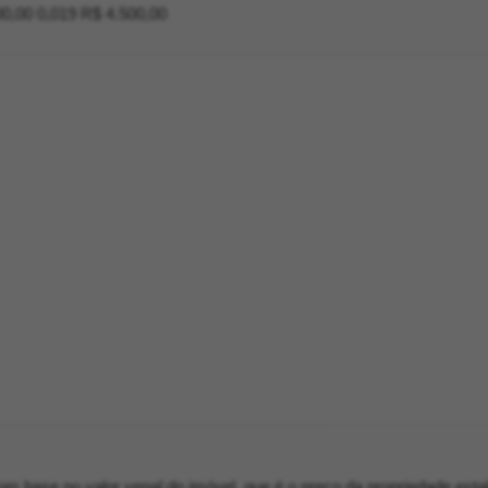
0,00 0,019 R$ 4.500,00
m base no valor venal do imóvel, que é o preço da propriedade esta