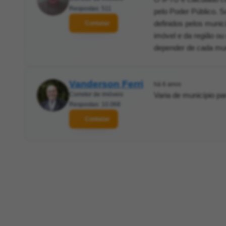
Respostas: 511
pelo Poder Público. S
definidos pelos munic
Contatar
imóvel e da região ou
depender de cada mun
Vanderson Ferri
há 6 anos
Corretor de imóveis
Varia de município pa
Respostas: 10.068
Contatar