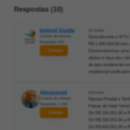
Respostas (10)
Imóvel Guide
há 3 anos
Corretor de imóveis
Normalmente o IPTU r
Respostas: 691
R$ 1.000.000,00 tem 
Desenvolvemos uma ca
Contatar
abaixo e faça seu cál
de-iptu-residencial-v
residencial-verificado
Abravanel
há 6 anos
Corretor de imóveis
Mposto Predial e Terri
Respostas: 2.400
Faixas de Valor Venal 
De R$ 150.001,00 a R
Contatar
De R$ 300.001,00 a R
De R$ 600.001,00 a R