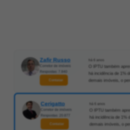
Zafir Russo
há 6 anos
Corretor de imóveis
O IPTU também aprese
Respostas: 7.840
há incidência de 1% d
demais imóveis, o per
Contatar
Cerigatto
há 6 anos
Corretor de imóveis
O IPTU também aprese
Respostas: 20.877
há incidência de 1% d
demais imóveis, o per
Contatar