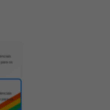
enciais
 para os
denciais
á para os