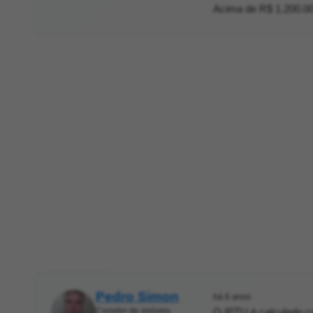
Acima de R$ 1.200.00
Pedro Simon
há 6 anos
Corretor de imóveis
O IPTU é calculado co