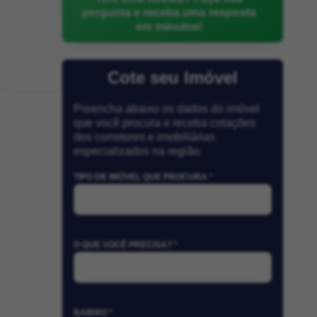
pergunta e receba uma resposta
em minutos!
Cote seu Imóvel
Preencha abaixo os dados do imóvel
que você procura e receba cotações
dos corretores e imobiliárias
especializados na região.
TIPO DE IMÓVEL QUE PROCURA *
O QUE VOCÊ PRECISA? *
BAIRRO *