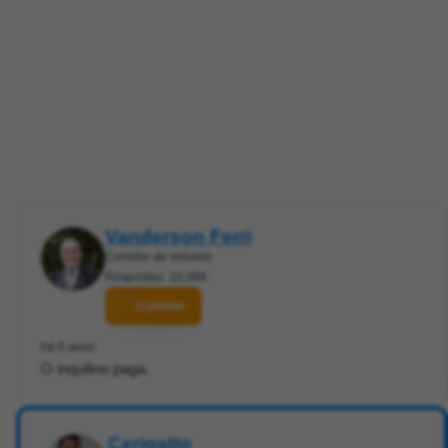
Vanderson Ferri
Corretor de imóveis
Respostas: 10.068
Contatar
há 6 anos
O inquilino paga.
Cerigatto