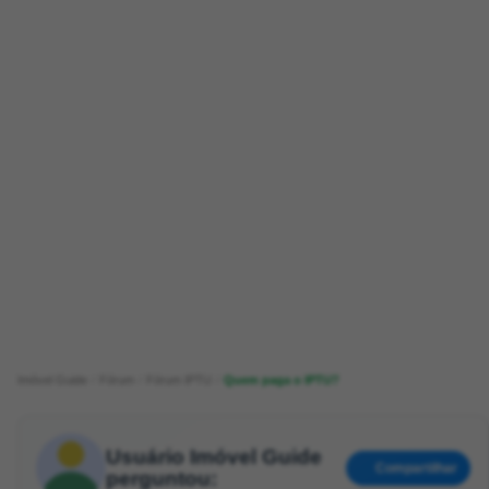
Imóvel Guide
Fórum
Fórum IPTU
Quem paga o IPTU?
Usuário Imóvel Guide
Compartilhar
perguntou: