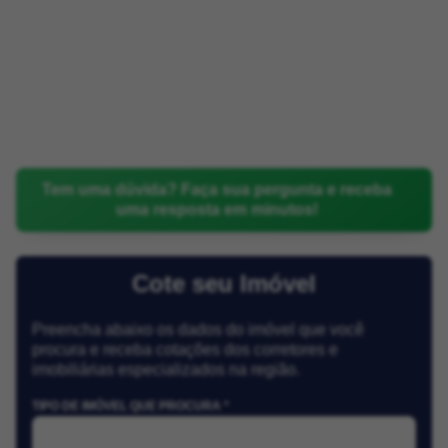
Tem uma dúvida? Faça sua pergunta e receba
uma resposta em minutos!
Cote seu Imóvel
Preencha abaixo os dados do imóvel que você
procura e receba cotações dos corretores e
imobiliárias especializados na região.
TIPO DE IMÓVEL QUE PROCURA *