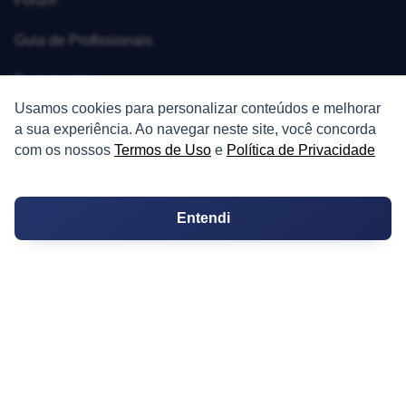
Fórum
Guia de Profissionais
Ferramentas
Usamos cookies para personalizar conteúdos e melhorar
Melhores Bairros para Morar
a sua experiência. Ao navegar neste site, você concorda
com os nossos
Termos de Uso
e
Política de Privacidade
Valor do Metro Quadrado
Os 10 Mais Baratos
Entendi
Orçamentos
Decoração
Certidões
Certidão
Cartório de Casamento