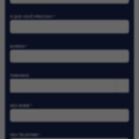
O QUE VOCÊ PRECISA? *
BAIRRO *
TAMANHO
m²
SEU NOME *
SEU TELEFONE *