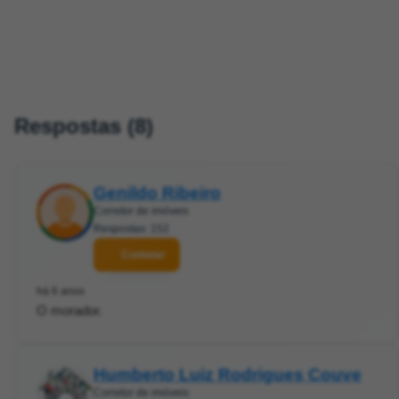
Respostas (8)
Genildo Ribeiro
Corretor de imóveis
Respostas: 152
Contatar
há 6 anos
O morador.
Humberto Luiz Rodrigues Couve
Corretor de imóveis