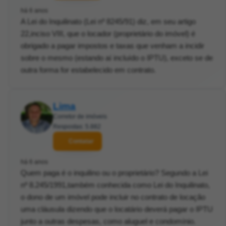
há 6 anos
A Lei do Inquilinato (Lei nº 8245/91) diz, em seu artigo
22,inciso VIII, que o locador (proprietário do imóvel) é
obrigado a pagar impostos e taxas que venham a incidir
sobre o mesmo (estando aí incluído o IPTU), exceto se de
outra forma for estabelecido em contrato.
Lima
Corretor de imóveis
Respostas: 5.882
Contatar
há 6 anos
Quem paga é o inquilino ou o proprietário? Segundo a Lei
nº 8.245/1991,também conhecida como Lei do Inquilinato,
o dono de um imóvel pode incluir no contrato de locação
uma cláusula dizendo que o locatário deverá pagar o IPTU
junto a outras despesas, como aluguel e condomínio.