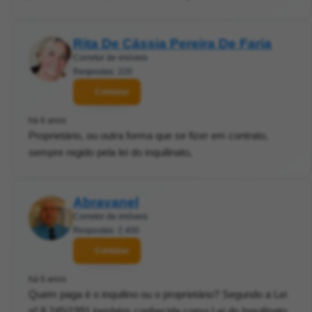
Rita De Cássia Pereira De Faria
Corretor de imóveis
Respostas: 220
Contatar
há 6 anos
Proprietário, ou outra forma que se fizer em contrato,
sempre regido pela lei do inquilinato,
Abravanel
Corretor de imóveis
Respostas: 2.400
Contatar
há 6 anos
Quem paga é o inquilino ou o proprietário? Segundo a Lei
nº 8.245/1991,também conhecida como Lei do Inquilinato,