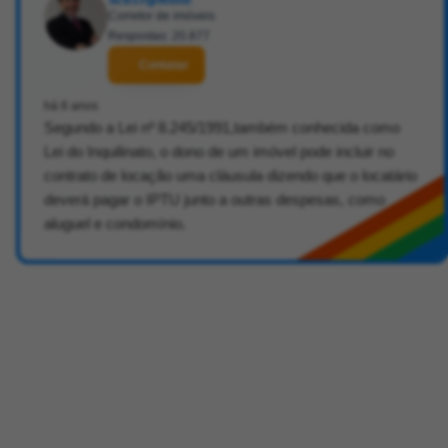
Corretor de imóveis
Respostas: 20.877
Contatar
há 6 anos
Segundo a Lei nº 8.245/1991,também conhecida como
Lei do Inquilinato, o dono de um imóvel pode incluir no
contrato de locação uma cláusula dizendo que o locatário
deverá pagar o IPTU junto a outras despesas, como
aluguel e condomínio.