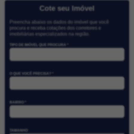
Cote seu Imóvel
Preencha abaixo os dados do imóvel que você
procura e receba cotações dos corretores e
imobiliárias especializados na região.
TIPO DE IMÓVEL QUE PROCURA *
O QUE VOCÊ PRECISA? *
BAIRRO *
TAMANHO