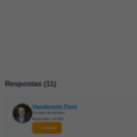
Respostas (11)
Vanderson Ferri
Corretor de imóveis
Respostas: 10.068
Contatar