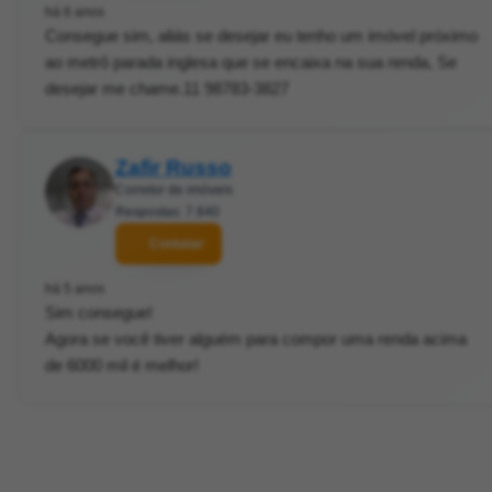
há 6 anos
Consegue sim, aliás se desejar eu tenho um imóvel próximo
ao metrô parada inglesa que se encaixa na sua renda, Se
desejar me chame.11 98783-3827
Zafir Russo
Corretor de imóveis
Respostas: 7.840
Contatar
há 5 anos
Sim consegue!
Agora se você tiver alguém para compor uma renda acima
de 6000 mil é melhor!