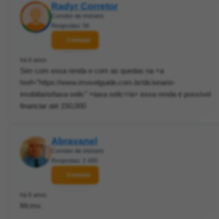
Radyr Corretor
Corretor de imóveis
Respostas: 56
Contatar
há 6 anos
Sim com essa renda e com as quedas na <a
href="https://www.imovelguide.com.br/dicionario-
imobiliario/taxa-selic" >taxa selic</a> essa renda é possível
financiar até 150,000
Abravanel
Corretor de imóveis
Respostas: 2.400
Contatar
há 6 anos
Mcmv.