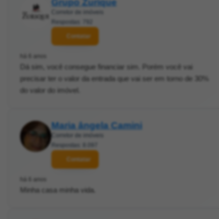
Grupo Zurique
Corretor de imóveis
Respostas: 792
Contatar
há 6 anos
Dá sim, você consegue financiar sim. Porém você vai
precisar ter o valor da entrada que vai ser em torno de 30%
do valor do imóvel.
Maria ângela Camini
Corretor de imóveis
Respostas: 8.097
Contatar
há 6 anos
Minha casa minha vida.