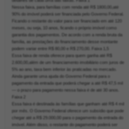
detalhes de cada uma das faixas. Faixa 1
Nessa faixa, para famílias com renda até R$ 1800,00,até
90% do imóvel poderá ser financiada pelo Governo Federal.
Ficando o restante do valor para ser financiado em até 120
meses, ou seja, 10 anos, ficando o próprio imóvel como
garantia dos pagamentos. De acordo com a renda bruta da
família, as prestações do financiamento desse montante
podem variar entre R$ 80,00 e R$ 270,00. Faixa 1,5
Essa faixa de renda oferece para quem ganha até R$
2.600,00,além de um financiamento imobiliário com juros de
5% ao ano, taxa bem inferior às praticadas no mercado.
Ainda garante uma ajuda do Governo Federal para o
pagamento da entrada que poderá chegar a até R$ 47,5 mil
— o prazo para pagamento nessa faixa é de até 30 anos.
Faixa 2
Essa faixa é destinada às famílias que ganham até R$ 4 mil
por mês. O Governo Federal oferece um subsídio que pode
chegar até a R$ 29.000,00 para o pagamento da entrada do
imóvel. Além disso, o restante do pagamento poderá ser