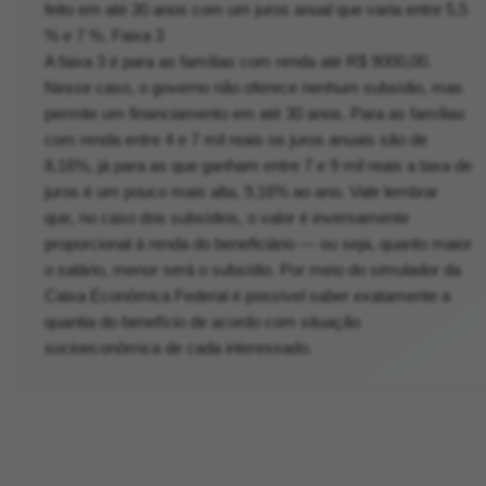
feito em até 30 anos com um juros anual que varia entre 5,5
% e 7 %. Faixa 3
A faixa 3 é para as famílias com renda até R$ 9000,00.
Nesse caso, o governo não oferece nenhum subsídio, mas
permite um financiamento em até 30 anos. Para as famílias
com renda entre 4 e 7 mil reais os juros anuais são de
8,16%, já para as que ganham entre 7 e 9 mil reais a taxa de
juros é um pouco mais alta, 9,16% ao ano. Vale lembrar
que, no caso dos subsídios, o valor é inversamente
proporcional à renda do beneficiário — ou seja, quanto maior
o salário, menor será o subsídio. Por meio do simulador da
Caixa Econômica Federal é possível saber exatamente a
quantia do benefício de acordo com situação
socioeconômica de cada interessado.