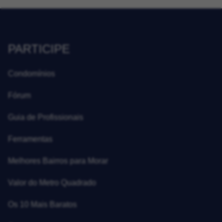
PARTICIPE
Condomínios
Fórum
Guia de Profissionais
Ferramentas
Melhores Bairros para Morar
Valor do Metro Quadrado
Os 10 Mais Baratos