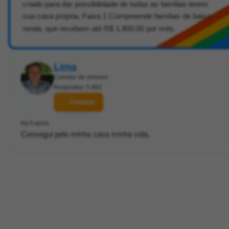
criado para dar possibilidade de todas as famílias terem
sua casa própria. Faixa 1 Compreende famílias de baixa
renda, que recebem até R$ 1.800,00 por mês.
Lima
Corretor de imóveis
Respostas: 5.882
Contatar
há 5 anos
Consegui pelo minha casa minha vida.