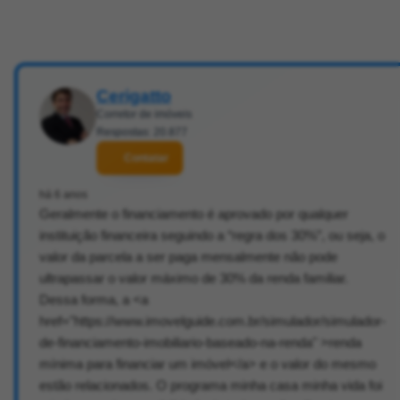
Cerigatto
Corretor de imóveis
Respostas: 20.877
Contatar
há 6 anos
Geralmente o financiamento é aprovado por qualquer
instituição financeira seguindo a “regra dos 30%”, ou seja, o
valor da parcela a ser paga mensalmente não pode
ultrapassar o valor máximo de 30% da renda familiar.
Dessa forma, a <a
href="https://www.imovelguide.com.br/simulador/simulador-
de-financiamento-imobiliario-baseado-na-renda" >renda
mínima para financiar um imóvel</a> e o valor do mesmo
estão relacionados. O programa minha casa minha vida foi