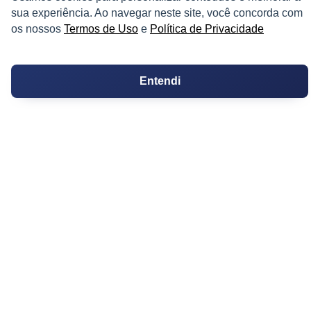
Corretores de Imóveis
sua experiência. Ao navegar neste site, você concorda com
os nossos
Termos de Uso
e
Política de Privacidade
Contratos
Guia de CRM
Entendi
Construtoras
Corretores da Construtora
Corretores do Condomínio
IMÓVEL
Apartamentos
Casas
Chácaras