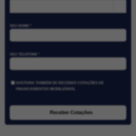
m²
SEU NOME *
SEU TELEFONE *
GOSTARIA TAMBÉM DE RECEBER COTAÇÕES DE
FINANCIAMENTOS IMOBILIÁRIOS.
Receber Cotações