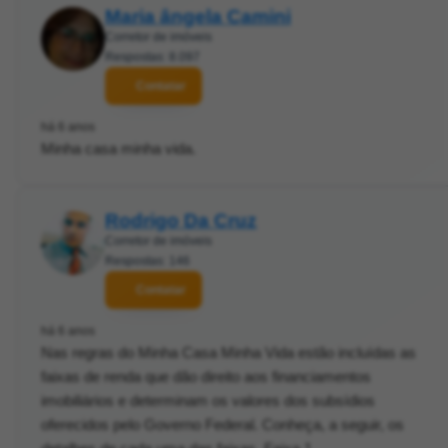
Maria ângela Camini
Corretor de imóveis
Respostas: 8.097
Contatar
há 6 anos
Minha casa minha vida.
Rodrigo Da Cruz
Corretor de imóveis
Respostas: 146
Contatar
há 6 anos
Nas regras do Minha Casa Minha Vida estão incluídas as
faixas de renda que dão direito aos financiamentos
imobiliários e determinam os valores dos subsídios
oferecidos pelo Governo Federal. Conheça, a seguir, os