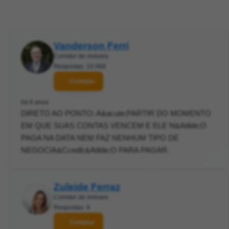
Vanderson Ferri
Corretor de imóveis
Respostas: 10.068
Contatar
há 6 anos
DIRETO AO PONTO: A&acute;PARTIR DO MOMENTO
EM QUE SUAS CONTAS VENCEM E ELE N&Atilde;O
PAGA NA DATA NEM FAZ NENHUM TIPO DE
NEGOCIA&Ccedil;&Atilde;O PARA PAGAR.
Zuleide Ferraz
Corretor de imóveis
Respostas: 9
Contatar