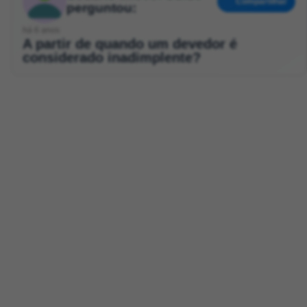
Compartilhar
perguntou:
há 6 anos
A partir de quando um devedor é
considerado inadimplente?