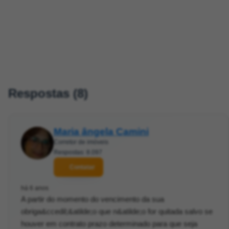
Respostas (8)
Maria ângela Camini
Corretor de imóveis
Respostas: 8.097
Contatar
há 6 anos
A partir do momento do vencimento da sua
obriga&ccedil;&atilde;o que n&atilde;o for quitada salvo se
houver em contrato prazo determinado para que seja