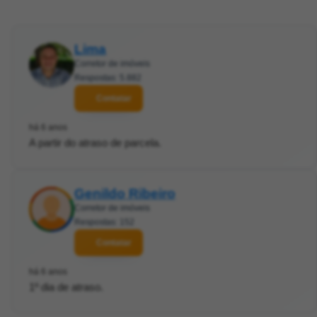
Lima
Corretor de imóveis
Respostas: 5.882
Contatar
há 6 anos
A partir do atraso de parcela.
Genildo Ribeiro
Corretor de imóveis
Respostas: 152
Contatar
há 6 anos
1º dia de atraso.