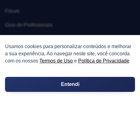
Fórum
Guia de Profissionais
Ferramentas
Usamos cookies para personalizar conteúdos e melhorar
Melhores Bairros para Morar
a sua experiência. Ao navegar neste site, você concorda
com os nossos
Termos de Uso
e
Política de Privacidade
Valor do Metro Quadrado
Os 10 Mais Baratos
Entendi
Orçamentos
Decoração
Certidões
Certidão