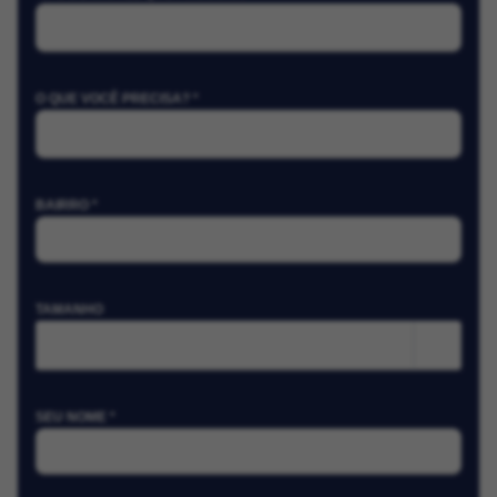
O QUE VOCÊ PRECISA? *
BAIRRO *
TAMANHO
m²
SEU NOME *