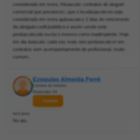
considerado em mora. H&aacute; contratos de aluguel
comercial que prev&ecirc; que o locat&aacute;rio seja
considerado em mora ap&oacute;s 2 dias do vencimento
da obriga&ccedil;&atilde;o e assim sendo este
per&iacute;odo exclui o mesmo como inadimplente. Hoje
em dia &eacute; cada vez mais raro por&eacute;m em
contratos sem acompanhamento de profissional, muito
comum.
Ezequias Almeida Ferré
Corretor de imóveis
Respostas: 64
Contatar
há 6 anos
No ato.