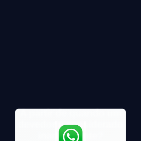
A partir de quando um
devedor é considerado
inadimplente?