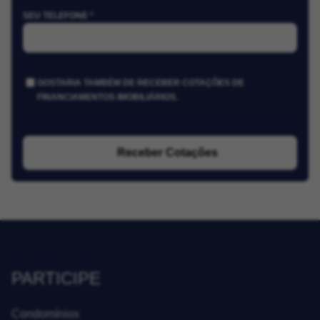
SEU TELEFONE *
GOSTARIA TAMBÉM DE RECEBER COTAÇÕES DE
FINANCIAMENTOS IMOBILIÁRIOS.
Receber Cotações
PARTICIPE
Condomínios