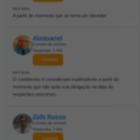
há 6 anos
A partir do momento que se torna um devedor.
Abravanel
Corretor de imóveis
Respostas: 2.400
Contatar
há 6 anos
O condômino é considerado inadimplente a partir do
momento que não quita sua obrigação na data do
respectivo vencimen.
Zafir Russo
Corretor de imóveis
Respostas: 7.840
Contatar