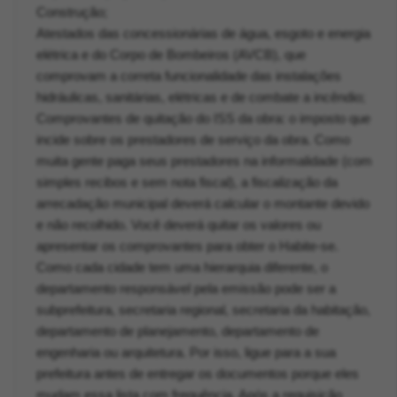
Construção;
Atestados das concessionárias de água, esgoto e energia
elétrica e do Corpo de Bombeiros (AVCB), que
comprovam a correta funcionalidade das instalações
hidráulicas, sanitárias, elétricas e de combate a incêndio;
Comprovantes de quitação do ISS da obra: o imposto que
incide sobre os prestadores de serviço da obra. Como
muita gente paga seus prestadores na informalidade (com
simples recibos e sem nota fiscal), a fiscalização da
arrecadação municipal deverá calcular o montante devido
e não recolhido. Você deverá quitar os valores ou
apresentar os comprovantes para obter o Habite-se.
Como cada cidade tem uma hierarquia diferente, o
departamento responsável pela emissão pode ser a
subprefeitura, secretaria regional, secretaria da habitação,
departamento de planejamento, departamento de
engenharia ou arquitetura. Por isso, ligue para a sua
prefeitura antes de entregar os documentos porque eles
mudam essa lista com frequência. Após a requisição