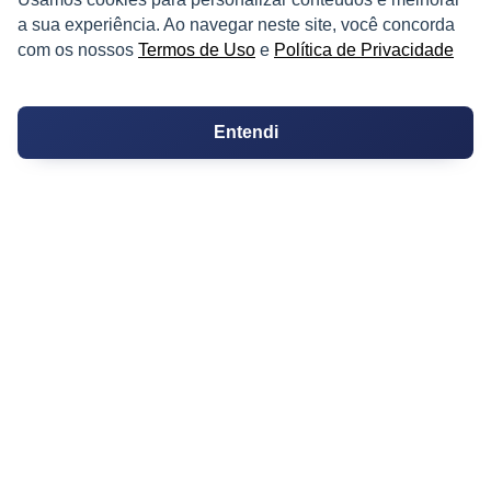
a sua experiência. Ao navegar neste site, você concorda
Certidão
com os nossos
Termos de Uso
e
Política de Privacidade
Cartório de Casamento
Entendi
Cartório de Registro de Imóveis
Tabelionato de Notas
Logradouro
Escolas
Conversões
Corretores de Imóveis
Contratos
Guia de CRM