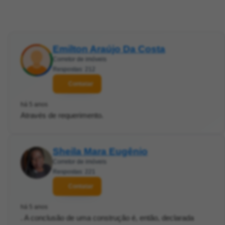
Emilton Araújo Da Costa
Corretor de imóveis
Respostas: 212
Contatar
há 5 anos
Através de requerimento.
Sheila Mara Eugênio
Corretor de imóveis
Respostas: 221
Contatar
há 5 anos
. A conclusão de uma construção é, então, declarada