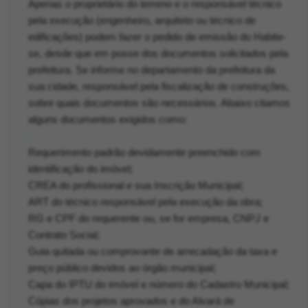
Apenas o proprietário do terreno e o responsável técnico
pela execução (engenheiro, arquiteto ou técnico de
edificações) podem fazer o pedido de emissão do Habite-
se, desde que em posse dos documentos solicitados pela
prefeitura. Se informe no departamento da prefeitura da
sua cidade, responsável pela fiscalização de construções,
sobre quais documentos são necessários. Abaixo citamos
alguns documentos exigidos como:
Requerimento padrão devidamente preenchido com
identificação do imóvel;
CREA do profissional e sua Inscrição Municipal;
ART do técnico responsável pela execução da obra;
RG e CPF do requerente ou, se for empresa, CNPJ e
Contrato Social;
Guia quitada ou comprovante de arrecadação da taxa e
preço público devidos ao órgão municipal;
Capa do IPTU do imóvel e número do Cadastro Municipal;
Cópias dos projetos aprovados e do Alvará de