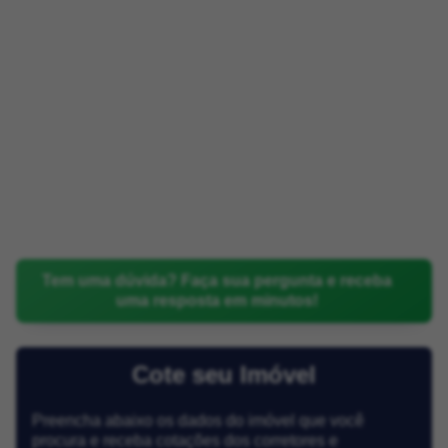
Tem uma dúvida? Faça sua pergunta e receba
uma resposta em minutos!
Cote seu Imóvel
Preencha abaixo os dados do imóvel que você
procura e receba cotações dos corretores e