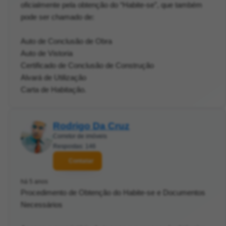
oficialmente pela obtenção do “Habite-se”, que também
pode ser chamado de:
Auto de Conclusão de Obra
Auto de Vistoria
Certificado de Conclusão de Construção
Alvará de Utilização
Carta de Habitação.
Rodrigo Da Cruz
Corretor de imóveis
Respostas: 146
Contatar
há 5 anos
Procedimento de Obtenção do Habite-se e Documentos
Necessários