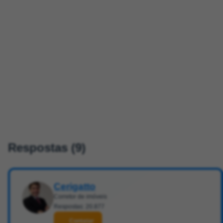
Respostas (9)
Cerigatto
Corretor de imóveis
Respostas: 20.877
Contatar