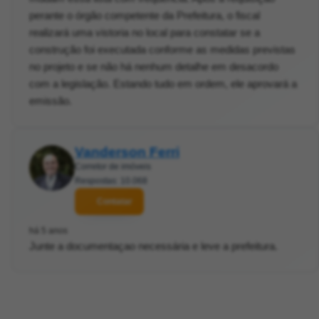
perante o órgão competente da Prefeitura, o fiscal
realizará uma vistoria no local para constatar se a
construção foi executada conforme as medidas previstas
no projeto e se não há nenhum detalhe em desacordo
com a legislação. Estando tudo em ordem, ele aprovará a
emissão.
Vanderson Ferri
Corretor de imóveis
Respostas: 10.068
Contatar
há 5 anos
Junte a documentaçao necessária e leve a prefeitura.