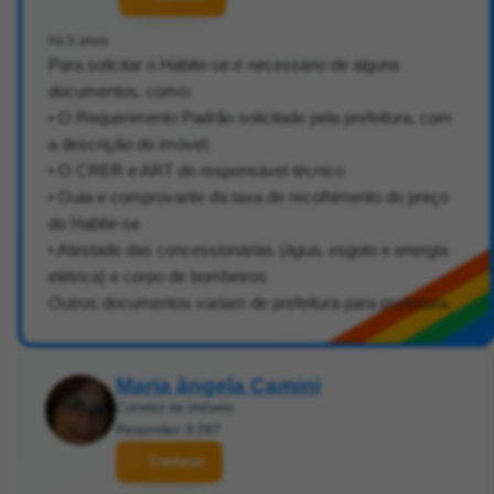
há 5 anos
Para solicitar o Habite-se é necessário de alguns
documentos, como:
• O Requerimento Padrão solicitado pela prefeitura, com
a descrição do imóvel;
• O CRER e ART do responsável técnico
• Guia e comprovante da taxa de recolhimento do preço
do Habite-se
• Atestado das concessionárias (água, esgoto e energia
elétrica) e corpo de bombeiros
Outros documentos variam de prefeitura para prefeitura.
Maria ângela Camini
Corretor de imóveis
Respostas: 8.097
Contatar