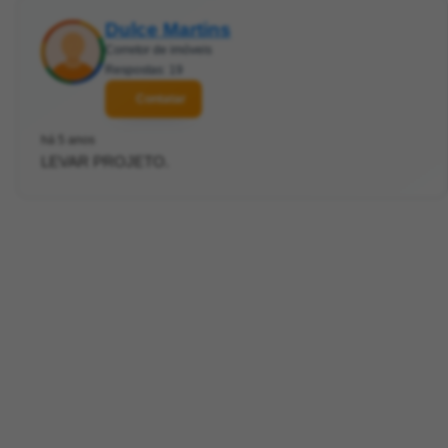
Dulce Martins
Corretor de imóveis
Respostas: 19
Contatar
há 5 anos
LEVAR PROJETO.