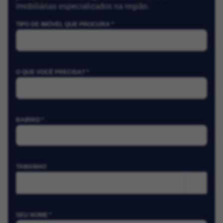
imobiliárias especializados na região.
TIPO DE IMÓVEL QUE PROCURA *
O QUE VOCÊ PRECISA? *
BAIRRO *
TAMANHO
m²
SEU NOME *