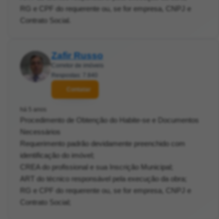
RG e CPF do requerente ou, se for empresa, CNPJ e
Contrato Social.
Zafir Russo
Corretor de imóveis
Respostas: 7.840
Contatar
há 5 anos
Procedimento de Obtenção do Habite-se e Documentos
Necessários
Requerimento padrão devidamente preenchido com
identificação do imóvel;
CREA do profissional e sua Inscrição Municipal;
ART do técnico responsável pela execução da obra;
RG e CPF do requerente ou, se for empresa, CNPJ e
Contrato Social;