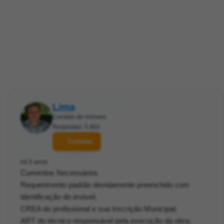
Lima
Corretor de imóveis
Respostas: 5.882
Contatar
há 5 anos
Cumentos Necessários
Requerimento padrão devidamente preenchido com
identificação do imóvel;
CREA do profissional e sua Inscrição Municipal;
ART do técnico responsável pela execução da obra;