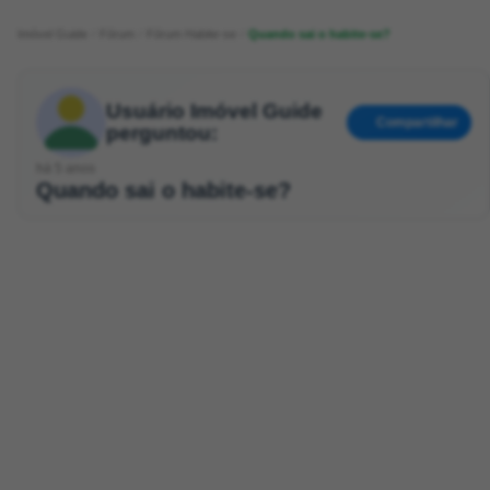
Imóvel Guide
Fórum
Fórum Habite-se
Quando sai o habite-se?
Usuário Imóvel Guide
Compartilhar
perguntou:
há 5 anos
Quando sai o habite-se?