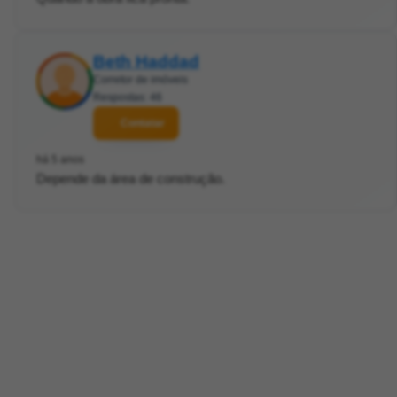
Beth Haddad
Corretor de imóveis
Respostas: 46
Contatar
há 5 anos
Depende da área de construção.