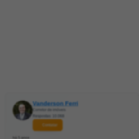
Vanderson Ferri
Corretor de imóveis
Respostas: 10.068
Contatar
há 5 anos