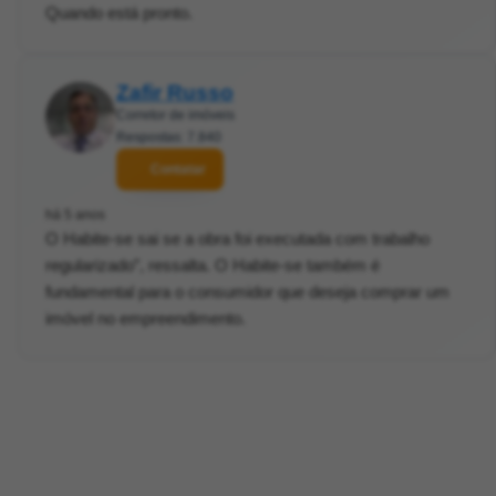
Quando está pronto.
Zafir Russo
Corretor de imóveis
Respostas: 7.840
Contatar
há 5 anos
O Habite-se sai se a obra foi executada com trabalho
regularizado”, ressalta. O Habite-se também é
fundamental para o consumidor que deseja comprar um
imóvel no empreendimento.