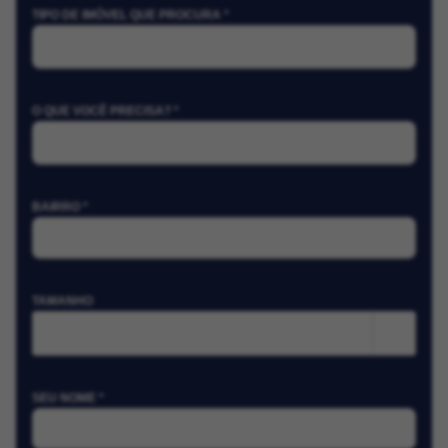
TIPO DE IMÓVEL QUE PROCURA *
O QUE VOCÊ PRECISA? *
BAIRRO *
TAMANHO
m²
SEU NOME *