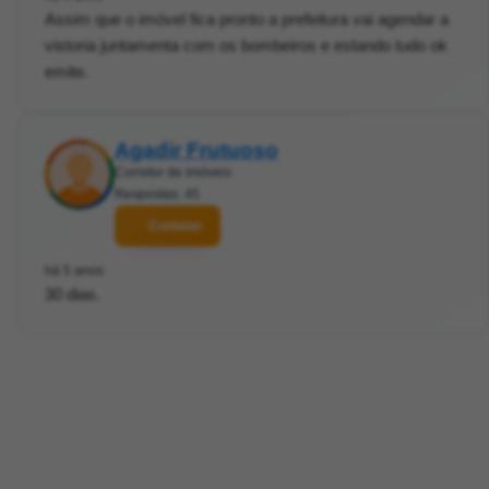
Assim que o imóvel fica pronto a prefeitura vai agendar a
vistoria juntamenta com os bombeiros e estando tudo ok
emite.
Agadir Frutuoso
Corretor de imóveis
Respostas: 45
Contatar
há 5 anos
30 dias.