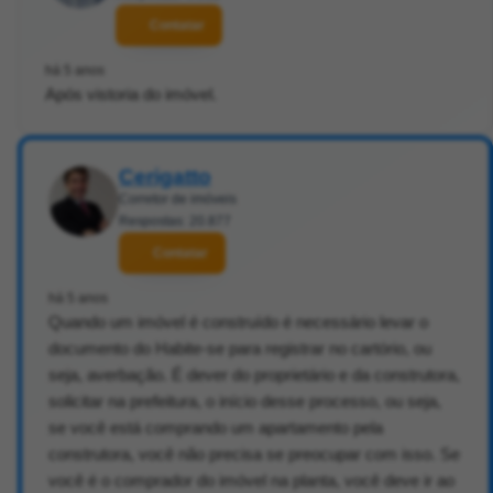
Contatar
há 5 anos
Após vistoria do imóvel.
Cerigatto
Corretor de imóveis
Respostas: 20.877
Contatar
há 5 anos
Quando um imóvel é construído é necessário levar o
documento do Habite-se para registrar no cartório, ou
seja, averbação. É dever do proprietário e da construtora,
solicitar na prefeitura, o início desse processo, ou seja,
se você está comprando um apartamento pela
construtora, você não precisa se preocupar com isso. Se
você é o comprador do imóvel na planta, você deve ir ao