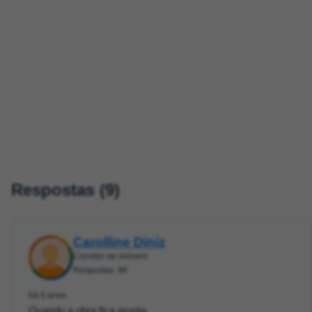
Respostas (9)
Carolline Diniz
Corretor de imóveis
Respostas: 96
há 5 anos
Quando a obra fica pronta.