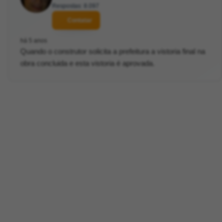
Respostas: 8.097
Contatar
há 5 anos
Quando o construtor solicita a prefeitura a vistoria final na
obra concluida e esta vistoria é aprovada.