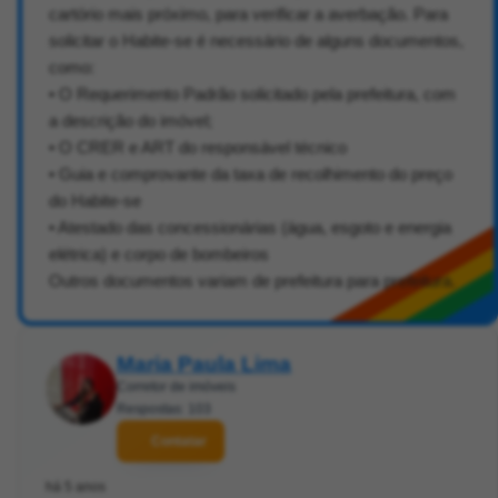
cartório mais próximo, para verificar a averbação. Para
solicitar o Habite-se é necessário de alguns documentos,
como:
• O Requerimento Padrão solicitado pela prefeitura, com
a descrição do imóvel;
• O CRER e ART do responsável técnico
• Guia e comprovante da taxa de recolhimento do preço
do Habite-se
• Atestado das concessionárias (água, esgoto e energia
elétrica) e corpo de bombeiros
Outros documentos variam de prefeitura para prefeitura.
Maria Paula Lima
Corretor de imóveis
Respostas: 103
Contatar
há 5 anos