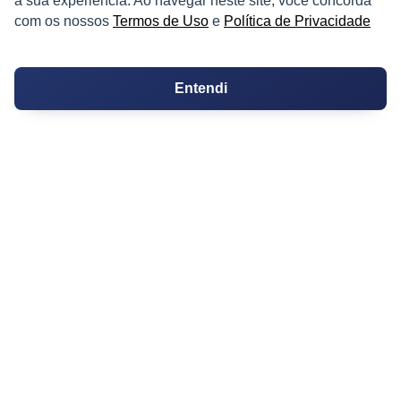
a sua experiência. Ao navegar neste site, você concorda
Ferramentas
com os nossos
Termos de Uso
e
Política de Privacidade
Melhores Bairros para Morar
Valor do Metro Quadrado
Entendi
Os 10 Mais Baratos
Orçamentos
Decoração
Certidões
Certidão
Cartório de Casamento
Cartório de Registro de Imóveis
Tabelionato de Notas