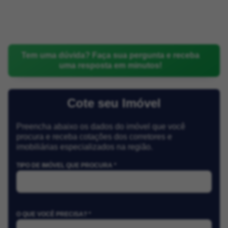
Tem uma dúvida? Faça sua pergunta e receba
uma resposta em minutos!
Cote seu Imóvel
Preencha abaixo os dados do imóvel que você
procura e receba cotações dos corretores e
imobiliárias especializados na região.
TIPO DE IMÓVEL QUE PROCURA *
O QUE VOCÊ PRECISA? *