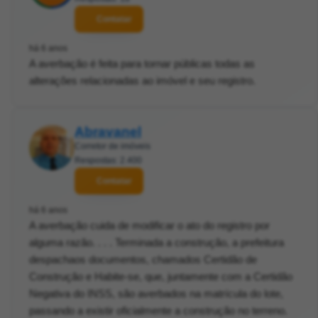
Contatar
há 6 anos
A averbação é feita para tornar públicas todas as
alterações relacionadas ao imóvel e seu registro.
Abravanel
Corretor de imóveis
Respostas: 2.400
Contatar
há 6 anos
A averbação cuida de modificar o ato do registro por
alguma razão. . . . Terminada a construção, a prefeitura
despachaos documentos, chamados Certidão de
Construção e Habite-se, que, juntamente com a Certidão
Negativa do INSS, são averbados na matrícula do lote,
passando a existir oficialmente a construção no terreno.