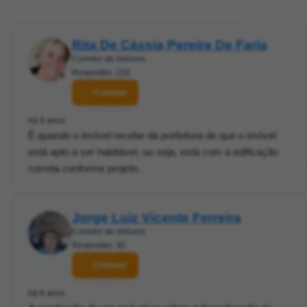
Rita De Cássia Pereira De Faria
Corretor de imóveis
Respostas: 220
Contatar
há 6 anos
É quando o imóvel recebe da prefeitura de que o imóvel
está apto a ser habitável, ou seja, está com a edificação
correta conforme projeto.
Jorge Luiz Vicente Ferreira
Corretor de imóveis
Respostas: 30
Contatar
há 6 anos