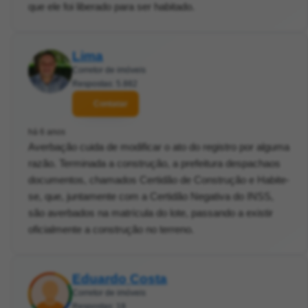
que ele foi liberado para ser habitado.
Lima
Corretor de imóveis
Respostas: 5.882
Contatar
há 6 anos
Averbação cuida de modificar o ato do registro por alguma
razão. Terminada a construção, a prefeitura despachaos
documentos, chamados Certidão de Construção e Habite-
se, que, juntamente com a Certidão Negativa do INSS,
são averbados na matrícula do lote, passando a existir
oficialmente a construção no terreno.
Eduardo Costa
Corretor de imóveis
Respostas: 18