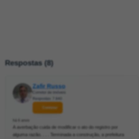
Respostas (8)
Zafir Russo
Corretor de imóveis
Respostas: 7.840
Contatar
há 6 anos
A averbação cuida de modificar o ato do registro por
alguma razão. . . . Terminada a construção, a prefeitura