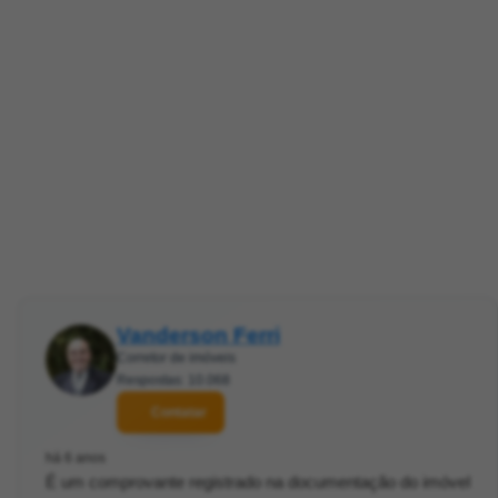
Vanderson Ferri
Corretor de imóveis
Respostas: 10.068
Contatar
há 6 anos
É um comprovante registrado na documentação do imóvel