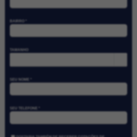
BAIRRO *
TAMANHO
m²
SEU NOME *
SEU TELEFONE *