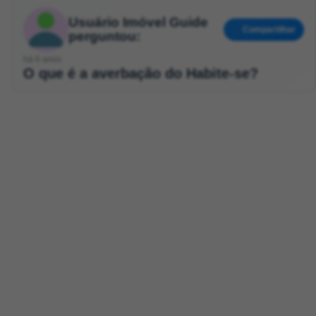
Usuário Imóvel Guide
Compartilhar
perguntou:
há 6 anos
O que é a averbação do Habite-se?