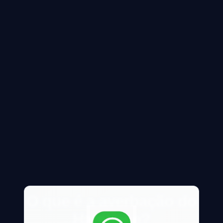
O que é a averbação do
Habite-se?