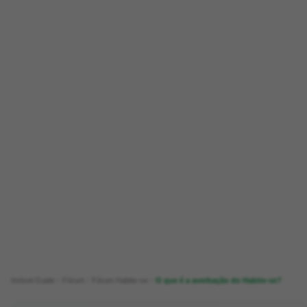
Imóvel Guide
Fórum
Fórum Habite-se
O que é a averbação do Habite-se?