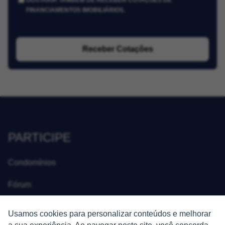
GOSTARIA TAMBÉM DE RECEBER COTAÇÕES DE
FINANCIAMENTOS IMOBILIÁRIOS.
Receber Cotações
PARTICIPE
Condomínios
Fórum
Guia de Profissionais
Usamos cookies para personalizar conteúdos e melhorar