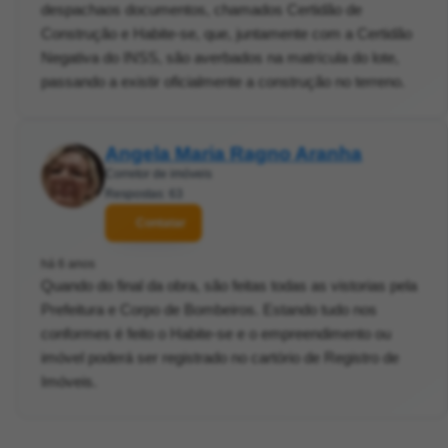
despachaos documentos, chamados Certidão de
Construção e Habite-se, que, juntamente com a Certidão
Negativa do INSS, são averbados na matrícula do lote,
passando a existir oficialmente a construção no terreno.
Angela Maria Ragno Aranha
Corretor de imóveis
Respostas: 63
Contatar
há 6 anos
Quando do final da obra, são feitas todas as vistorias pela
Prefeitura e Corpo de Bombeiros. Estando tudo nos
conformes é feito o Habite-se e o empreendimento ou
imóvel poderá ser registrado no cartório de Registro de
Imóveis.