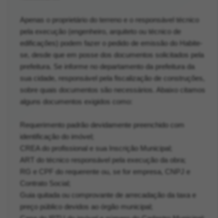
Apenas o proprietário do terreno e o responsável técnico
pela execução (engenheiro, arquiteto ou técnico de
edificações) podem fazer o pedido de emissão do Habite-
se, desde que em posse dos documentos solicitados pela
prefeitura. Se informe no departamento da prefeitura da
sua cidade, responsável pela fiscalização de construções,
sobre quais documentos são necessários. Abaixo citamos
alguns documentos exigidos como:
Requerimento padrão devidamente preenchido com
identificação do imóvel;
CREA do profissional e sua Inscrição Municipal;
ART do técnico responsável pela execução da obra;
RG e CPF do requerente ou, se for empresa, CNPJ e
Contrato Social;
Guia quitada ou comprovante de arrecadação da taxa e
preço público devidos ao órgão municipal;