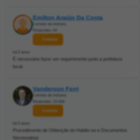
Emilton Araújo Da Costa
Corretor de imóveis
Respostas: 44
Contatar
há 5 anos
É necessário fazer um requerimento junto a prefeitura
local.
Vanderson Ferri
Corretor de imóveis
Respostas: 10.068
Contatar
há 5 anos
Procedimento de Obtenção do Habite-se e Documentos
Necessários