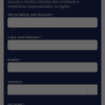
procura e receba cotações dos corretores e
imobiliárias especializados na região.
TIPO DE IMÓVEL QUE PROCURA *
O QUE VOCÊ PRECISA? *
BAIRRO *
TAMANHO
m²
SEU NOME *