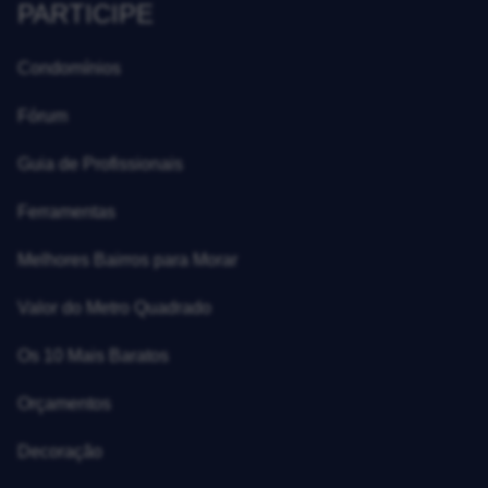
PARTICIPE
Condomínios
Fórum
Guia de Profissionais
Ferramentas
Melhores Bairros para Morar
Valor do Metro Quadrado
Os 10 Mais Baratos
Orçamentos
Decoração