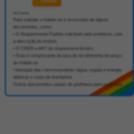
Contatar
há 5 anos
Para solicitar o Habite-se é necessário de alguns
documentos, como:
• O Requerimento Padrão solicitado pela prefeitura, com
a descrição do imóvel;
• O CRER e ART do responsável técnico
• Guia e comprovante da taxa de recolhimento do preço
do Habite-se
• Atestado das concessionárias (água, esgoto e energia
elétrica) e corpo de bombeiros
Outros documentos variam de prefeitura para prefeitura.