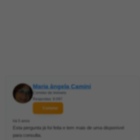
Maria ângela Camini
Corretor de imóveis
Respostas: 8.097
Contatar
há 5 anos
Esta pergunta já foi feita e tem mais de uma disponível
para consulta.