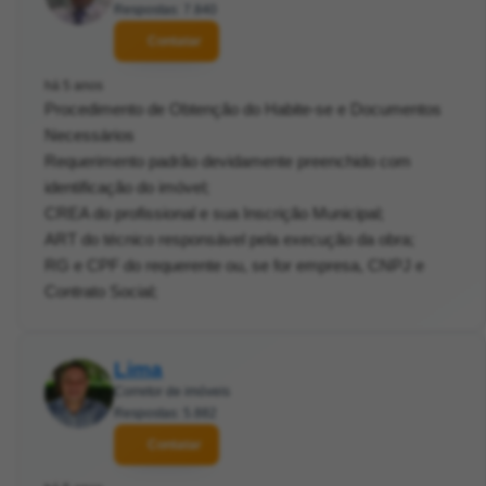
Respostas: 7.840
Contatar
há 5 anos
Procedimento de Obtenção do Habite-se e Documentos
Necessários
Requerimento padrão devidamente preenchido com
identificação do imóvel;
CREA do profissional e sua Inscrição Municipal;
ART do técnico responsável pela execução da obra;
RG e CPF do requerente ou, se for empresa, CNPJ e
Contrato Social;
Lima
Corretor de imóveis
Respostas: 5.882
Contatar