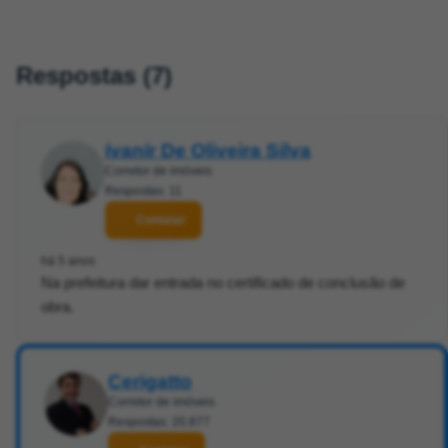
Respostas (7)
ívanír De Oliveira Silva
Corretor de imóveis
Respostas: 11
Contatar
há 5 anos
Na prefeitura dar entrada no certificado de conclusão de
obra.
Cerigatto
Corretor de imóveis
Respostas: 20.877