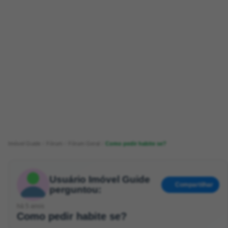
Imóvel Guide
Fórum
Fórum Geral
Como pedir habite se?
Usuário Imóvel Guide
Compartilhar
perguntou:
há 5 anos
Como pedir habite se?