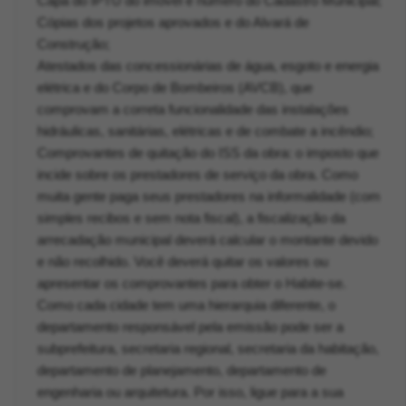
Capa do IPTU do imóvel e número do Cadastro Municipal;
Cópias dos projetos aprovados e do Alvará de
Construção;
Atestados das concessionárias de água, esgoto e energia
elétrica e do Corpo de Bombeiros (AVCB), que
comprovam a correta funcionalidade das instalações
hidráulicas, sanitárias, elétricas e de combate a incêndio;
Comprovantes de quitação do ISS da obra: o imposto que
incide sobre os prestadores de serviço da obra. Como
muita gente paga seus prestadores na informalidade (com
simples recibos e sem nota fiscal), a fiscalização da
arrecadação municipal deverá calcular o montante devido
e não recolhido. Você deverá quitar os valores ou
apresentar os comprovantes para obter o Habite-se.
Como cada cidade tem uma hierarquia diferente, o
departamento responsável pela emissão pode ser a
subprefeitura, secretaria regional, secretaria da habitação,
departamento de planejamento, departamento de
engenharia ou arquitetura. Por isso, ligue para a sua