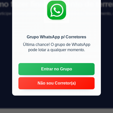
o fazer financiamento de terr
articipe da discussão sobre mercado imobiliário, financiamento
Grupo WhatsApp p/ Corretores
Última chance! O grupo de WhatsApp
pode lotar a qualquer momento.
Entrar no Grupo
Não sou Corretor(a)