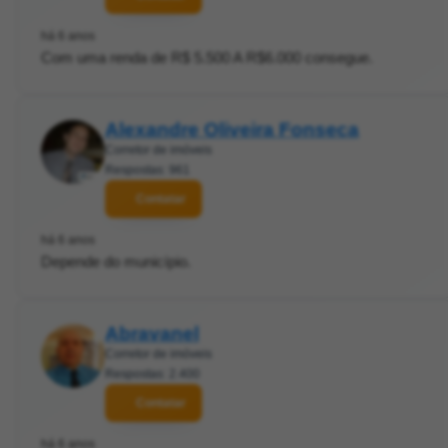
há 6 anos
Com uma renda de R$ 5.500 A R$6.000 consegue.
Alexandre Oliveira Fonseca
Corretor de imóveis
Respostas: 961
Contatar
há 6 anos
Depende do município.
Abravanel
Corretor de imóveis
Respostas: 2.400
Contatar
há 6 anos