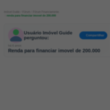
Imóvel Guide
Fórum
Fórum Financiamento
renda para financiar imovel de 200.000
Usuário Imóvel Guide
Compartilhar
perguntou:
há 6 anos
Renda para financiar imovel de 200.000