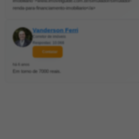
imobiliario">www.imovelguide.com.br/simulador/simulador-
renda-para-financiamento-imobiliario</a>
Vanderson Ferri
Corretor de imóveis
Respostas: 10.068
Contatar
há 6 anos
Em torno de 7000 reais.