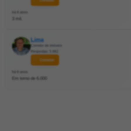
Contatar
há 6 anos
3 mil.
Lima
Corretor de imóveis
Respostas: 5.882
Contatar
há 6 anos
Em torno de 6.000