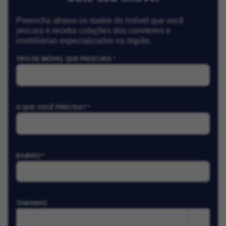
Preencha abaixo os dados do imóvel que você
procura e receba cotações dos corretores e
imobiliárias especializados na região.
TIPO DE IMÓVEL QUE PROCURA *
O QUE VOCÊ PRECISA? *
BAIRRO *
TAMANHO
m²