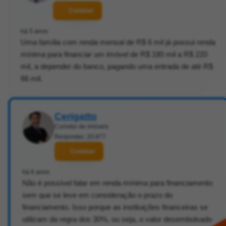
Contatar
há 5 anos
Uma família com renda mensal de R$ 6 mil já possui renda
mínima para financiar um imóvel de R$ 180 mil a R$ 220
mil, a depender do banco, pagando uma entrada de até R$
66 mil.
Cerigatto
Corretor de imóveis
Respostas: 20.877
Contatar
há 6 anos
Não é possível falar em renda mínima para financiamento
sem que se leve em consideração o prazo do
financiamento. Isso porque as instituições financeiras se
utilizam da regra dos 30%, ou seja, o valor desembolsado