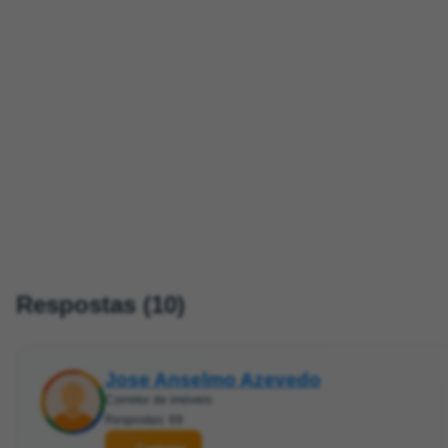
Respostas (10)
Jose Anselmo Azevedo
Corretor de imóveis
Respostas: 69