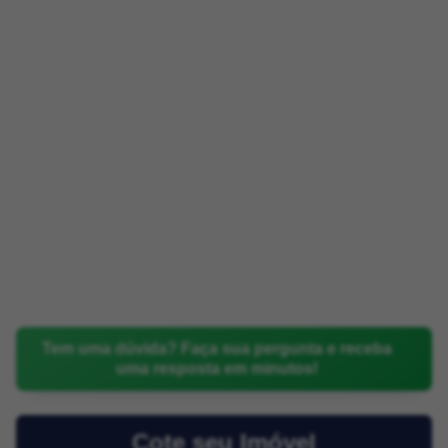
Tem uma dúvida? Faça sua pergunta e receba
uma resposta em minutos!
Cote seu Imóvel