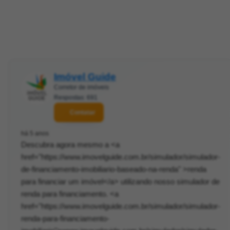
Imóvel Guide
Corretor de imóveis
Respostas: 691
Contatar
há 5 anos
Descubra agora mesmo a <a
href="https://www.imovelguide.com.br/simulador/simulador-
de-financiamento-imobiliario-baseado-na-renda" >renda
para financiar um imóvel</a> utilizando nosso simulador de
renda para financiamento. <a
href="https://www.imovelguide.com.br/simulador/simulador-
renda-para-financiamento-