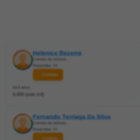
Helenice Bezerra
Corretor de imóveis
Respostas: 19
Contatar
há 6 anos
6.000 (seis mil)
Fernando Terriaga Da Silva
Corretor de imóveis
Respostas: 10
Contatar