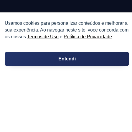
PARTICIPE
Usamos cookies para personalizar conteúdos e melhorar a
sua experiência. Ao navegar neste site, você concorda com
Condomínios
os nossos
Termos de Uso
e
Política de Privacidade
Fórum
Entendi
Guia de Profissionais
Ferramentas
Melhores Bairros para Morar
Valor do Metro Quadrado
Os 10 Mais Baratos
Orçamentos