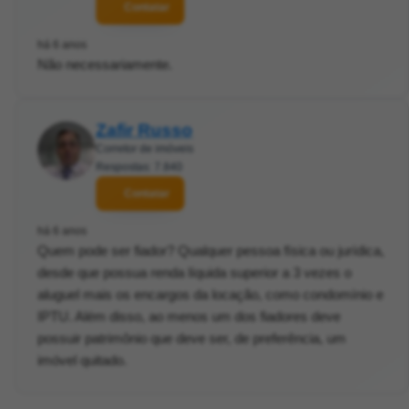
Contatar
há 6 anos
Não necessariamente.
Zafir Russo
Corretor de imóveis
Respostas: 7.840
Contatar
há 6 anos
Quem pode ser fiador? Qualquer pessoa física ou jurídica,
desde que possua renda líquida superior a 3 vezes o
aluguel mais os encargos da locação, como condomínio e
IPTU. Além disso, ao menos um dos fiadores deve
possuir patrimônio que deve ser, de preferência, um
imóvel quitado.