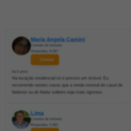
Maria ângela Camini
Corretor de imóveis
Respostas: 8.097
Contatar
há 6 anos
Na locação residencial só é preciso um imóvel. Eu
recomendo nestes casos que a renda mensal do casal de
fiadores ou do fiador solteiro seja mais rigoroso.
Lima
Corretor de imóveis
Respostas: 5.882