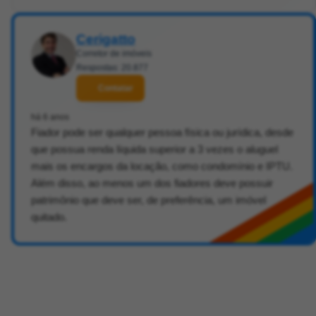
Cerigatto
Corretor de imóveis
Respostas: 20.877
Contatar
há 6 anos
Fiador pode ser qualquer pessoa física ou jurídica, desde
que possua renda líquida superior a 3 vezes o aluguel
mais os encargos da locação, como condomínio e IPTU.
Além disso, ao menos um dos fiadores deve possuir
patrimônio que deve ser, de preferência, um imóvel
quitado.