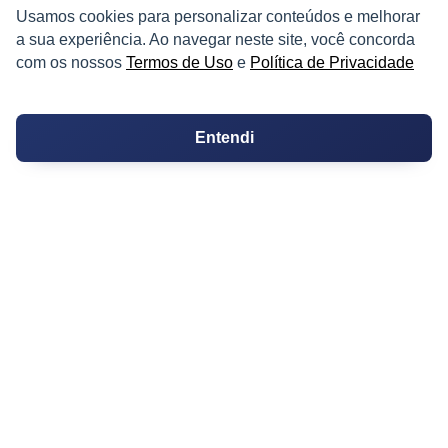
Melhores Bairros para Morar
Usamos cookies para personalizar conteúdos e melhorar
a sua experiência. Ao navegar neste site, você concorda
Valor do Metro Quadrado
com os nossos
Termos de Uso
e
Política de Privacidade
Os 10 Mais Baratos
Entendi
Orçamentos
Decoração
Certidões
Certidão
Cartório de Casamento
Cartório de Registro de Imóveis
Tabelionato de Notas