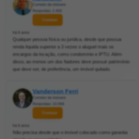
Corretor de imóveis
Respostas: 2.400
Contatar
há 6 anos
Qualquer pessoa física ou jurídica, desde que possua
renda líquida superior a 3 vezes o aluguel mais os
encargos da locação, como condomínio e IPTU. Além
disso, ao menos um dos fiadores deve possuir patrimônio
que deve ser, de preferência, um imóvel quitado.
Vanderson Ferri
Corretor de imóveis
Respostas: 10.068
Contatar
há 6 anos
Não precisa desde que o imóvel colocado como garantia