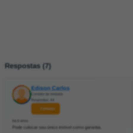
Respostas (7)
Edison Carlos
Corretor de imóveis
Respostas: 44
Contatar
há 6 anos
Pode colocar seu único imóvel como garantia.