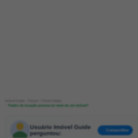
Imóvel Guide
Fórum
Fórum Fiador
Fiador de locação precisa ter mais de um imóvel?
Usuário Imóvel Guide
Compartilhar
perguntou: