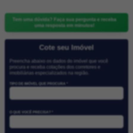
Tem uma dúvida? Faça sua pergunta e receba
uma resposta em minutos!
Cote seu Imóvel
Preencha abaixo os dados do imóvel que você
procura e receba cotações dos corretores e
imobiliárias especializados na região.
TIPO DE IMÓVEL QUE PROCURA *
O QUE VOCÊ PRECISA? *