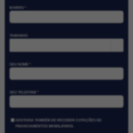
BAIRRO *
TAMANHO
m²
SEU NOME *
SEU TELEFONE *
GOSTARIA TAMBÉM DE RECEBER COTAÇÕES DE
FINANCIAMENTOS IMOBILIÁRIOS.