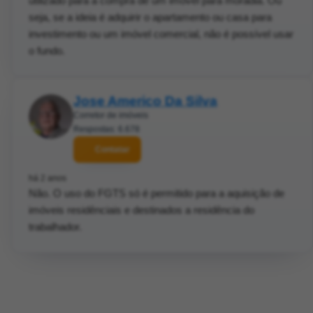
utilizado para a compra de um imóvel para moradia. Ou
seja, se a ideia é adquirir o apartamento ou casa para
investimento ou um imóvel comercial, não é possível usar
o fundo.
Jose Americo Da Silva
Corretor de imóveis
Respostas: 6.678
Contatar
há 2 anos
Não. O uso do FGTS só é permitido para a aquisição de
imóveis residênciais e destinados a residência do
trabalhador.