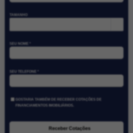
TAMANHO
m²
SEU NOME *
SEU TELEFONE *
GOSTARIA TAMBÉM DE RECEBER COTAÇÕES DE
FINANCIAMENTOS IMOBILIÁRIOS.
Receber Cotações