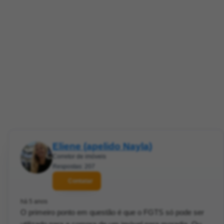
Eliene (apelido Nayla)
Corretor de imóveis
Respostas: 207
Contatar
há 5 anos
O primeiro ponto em questão é que o FGTS só pode ser