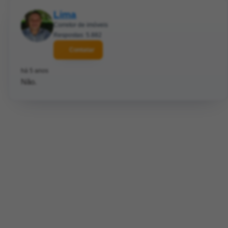
Lima
Corretor de imóveis
Respostas: 5.882
Contatar
há 5 anos
Não.