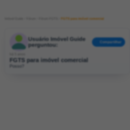
Imóvel Guide
Fórum
Fórum FGTS
FGTS para imóvel comercial
Usuário Imóvel Guide
Compartilhar
perguntou:
há 5 anos
FGTS para imóvel comercial
Posso?