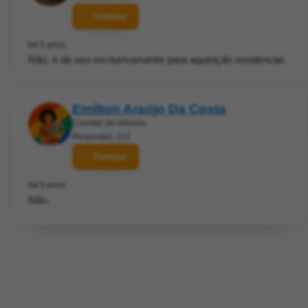
Contatar
há 5 anos
Não, é de uso exclusivamente para aquisição residencial.
Emilton Araújo Da Costa
Corretor de imóveis
Respostas: 212
Contatar
há 5 anos
Não.