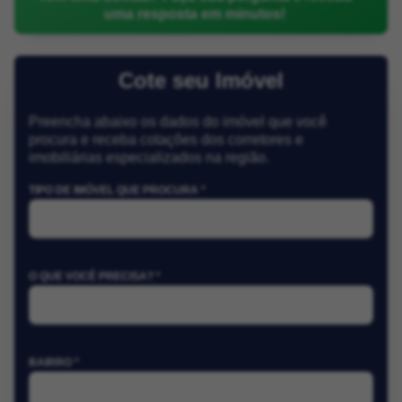
uma resposta em minutos!
Cote seu Imóvel
Preencha abaixo os dados do imóvel que você
procura e receba cotações dos corretores e
imobiliárias especializados na região.
TIPO DE IMÓVEL QUE PROCURA *
O QUE VOCÊ PRECISA? *
BAIRRO *