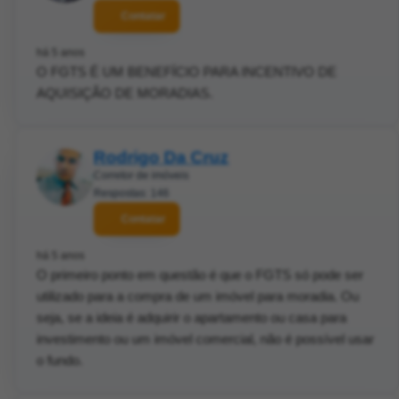
Contatar
há 5 anos
O FGTS É UM BENEFÍCIO PARA INCENTIVO DE
AQUISIÇÃO DE MORADIAS.
Rodrigo Da Cruz
Corretor de imóveis
Respostas: 146
Contatar
há 5 anos
O primeiro ponto em questão é que o FGTS só pode ser
utilizado para a compra de um imóvel para moradia. Ou
seja, se a ideia é adquirir o apartamento ou casa para
investimento ou um imóvel comercial, não é possível usar
o fundo.