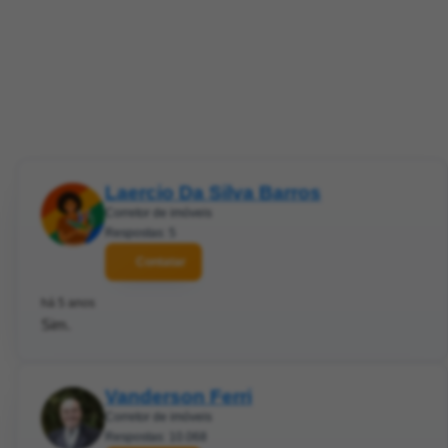
Laercio Da Silva Barros
Corretor de imóveis
Respostas: 5
Contatar
há 5 anos
Sim.
Vanderson Ferri
Corretor de imóveis
Respostas: 10.068