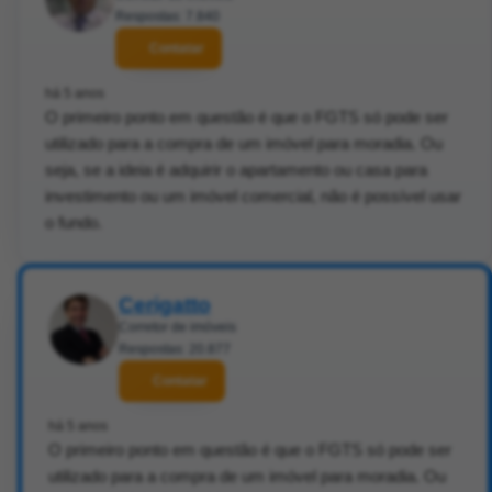
Respostas: 7.840
Contatar
há 5 anos
O primeiro ponto em questão é que o FGTS só pode ser
utilizado para a compra de um imóvel para moradia. Ou
seja, se a ideia é adquirir o apartamento ou casa para
investimento ou um imóvel comercial, não é possível usar
o fundo.
Cerigatto
Corretor de imóveis
Respostas: 20.877
Contatar
há 5 anos
O primeiro ponto em questão é que o FGTS só pode ser
utilizado para a compra de um imóvel para moradia. Ou