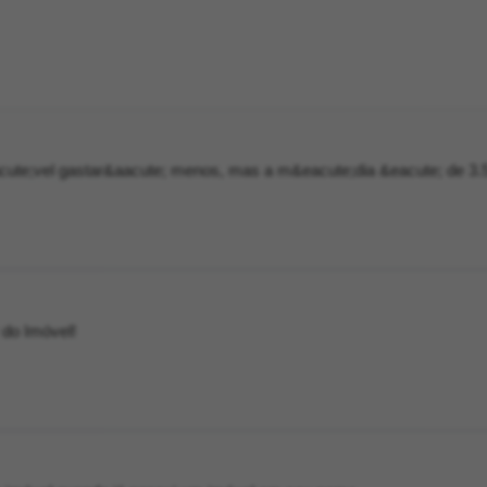
acute;vel gastar&aacute; menos, mas a m&eacute;dia &eacute; de 3
 do Imóvel!