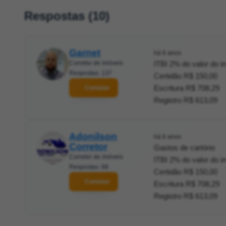
Respostas (10)
Garnet
há 6 anos
Corretor de imóveis
ITBI 2% do valor do i
Respostas: 137
Certidão R$ 150,00
Escritura R$ 708,29
Contatar
Registro R$ 613,09
Adonilson
há 6 anos
Corretor
Gastos de cartório
Corretor de imóveis
ITBI 2% do valor do i
Respostas: 68
Certidão R$ 150,00
Contatar
Escritura R$ 708,29
Registro R$ 613,09