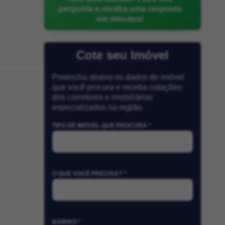
pergunta e receba uma resposta
em minutos!
Cote seu Imóvel
Preencha abaixo os dados do imóvel
que você procura e receba cotações
dos corretores e imobiliárias
especializados na região.
TIPO DE IMÓVEL QUE PROCURA *
O QUE VOCÊ PRECISA? *
BAIRRO *