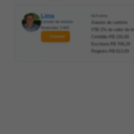
Lima
há 6 anos
Corretor de imóveis
Gastos de cartório
Respostas: 5.882
ITBI 2% do valor do i
Certidão R$ 150,00
Contatar
Escritura R$ 708,29
Registro R$ 613,09