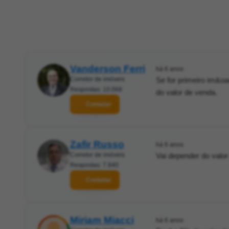
Vanderson Ferri
há 6 anos
Corretor de imóveis
Se for primeiro im&o
Respostas: 10.068
do valor de venda.
Contatar
Zafir Russo
há 6 anos
Corretor de imóveis
Vai depender do valor
Respostas: 7.840
Contatar
Miriam Miacci
há 6 anos