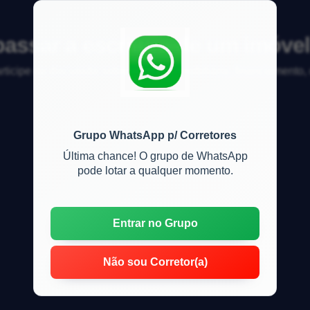
assar a escritura de um imóve
articipe da discussão sobre mercado imobiliário, financiamento
Grupo WhatsApp p/ Corretores
Última chance! O grupo de WhatsApp
pode lotar a qualquer momento.
Entrar no Grupo
Não sou Corretor(a)