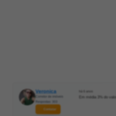
Veronica
há 6 anos
Corretor de imóveis
Em média 3% do valor
Respostas: 303
Contatar