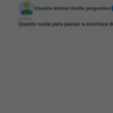
Usuário Imóvel Guide perguntou:
há 6 anos
Quanto custa para passar a escritura 