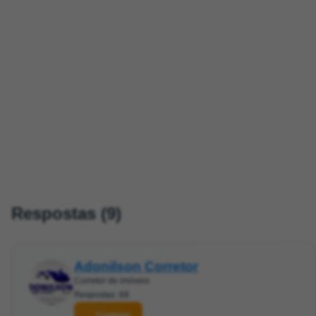
Respostas (9)
Adonilson Corretor
Corretor de imóveis
Respostas: 68
Contatar