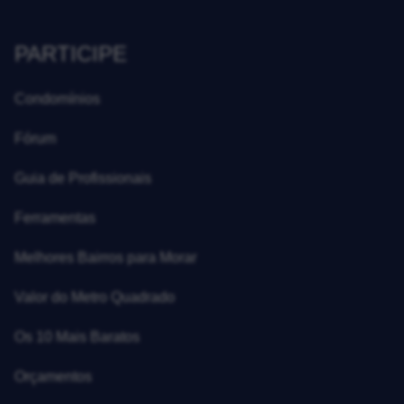
PARTICIPE
Condomínios
Fórum
Guia de Profissionais
Ferramentas
Melhores Bairros para Morar
Valor do Metro Quadrado
Os 10 Mais Baratos
Orçamentos