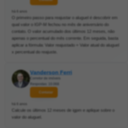
há 6 anos
O primeiro passo para reajustar o aluguel é descobrir em
qual valor o IGP-M fechou no mês de aniversário do
contato. O valor acumulado dos últimos 12 meses, não
apenas o percentual do mês corrente. Em seguida, basta
aplicar a fórmula: Valor reajustado = Valor atual do aluguel
x percentual do reajuste.
Vanderson Ferri
Corretor de imóveis
Respostas: 10.068
Contatar
há 6 anos
Calcule os últimos 12 meses de igpm e aplique sobre o
valor do aluguel.