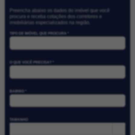
Preencha abaixo os dados do imóvel que você
procura e receba cotações dos corretores e
imobiliárias especializados na região.
TIPO DE IMÓVEL QUE PROCURA *
O QUE VOCÊ PRECISA? *
BAIRRO *
TAMANHO
m²