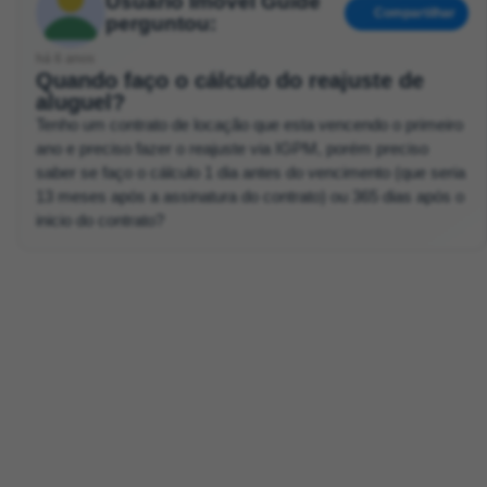
Usuário Imóvel Guide
Compartilhar
perguntou:
há 6 anos
Quando faço o cálculo do reajuste de
aluguel?
Tenho um contrato de locação que esta vencendo o primeiro
ano e preciso fazer o reajuste via IGPM, porém preciso
saber se faço o cálculo 1 dia antes do vencimento (que seria
13 meses após a assinatura do contrato) ou 365 dias após o
inicio do contrato?