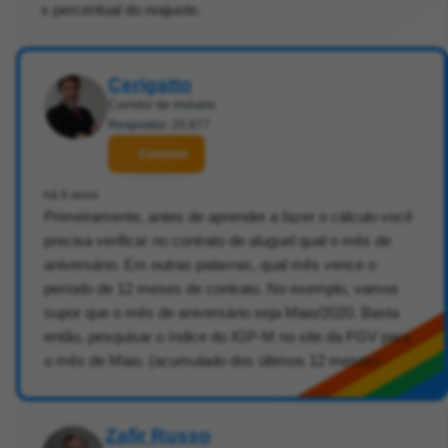
x percentual do reajuste.
Cerigatto
Corretor de imóveis
Respostas: 20.877
Contatar
há 6 anos
Primeiramente, antes de aprender a fazer o cálculo você
precisa verificar no contrato de aluguel qual o mês de
aniversário. Em outras palavras, qual mês vence o
período de 12 meses de contrato. No exemplo, vamos
supor que o mês de aniversário seja Maio/2020. Basta
então, pesquisar o índice do IGP-M no site da FGV para
o mês de Maio. (acumulado dos últimos 12 meses).
Zafir Russo