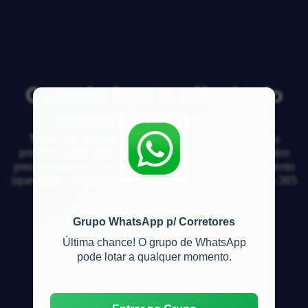
Quando faço o cálculo do
reajuste de aluguel?
Tenho um contrato de locação que esta vencendo o
primeiro ano e preciso fazer o reajuste via IGPM, porém
preciso saber se faço o cálculo 1 dia antes do vencimento
(que seria 13 meses após a assinatura do contrato) ou 365
dias após o inicio do contrato?
Grupo WhatsApp p/ Corretores
Última chance! O grupo de WhatsApp
pode lotar a qualquer momento.