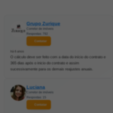
Grupo Zurique
Corretor de imóveis
Respostas: 792
Contatar
há 6 anos
O cálculo deve ser feito com a data do início do contrato e
365 dias após o inicio do contrato e assim
sucessivamente para os demais reajustes anuais.
Luciana
Corretor de imóveis
Respostas: 15
Contatar