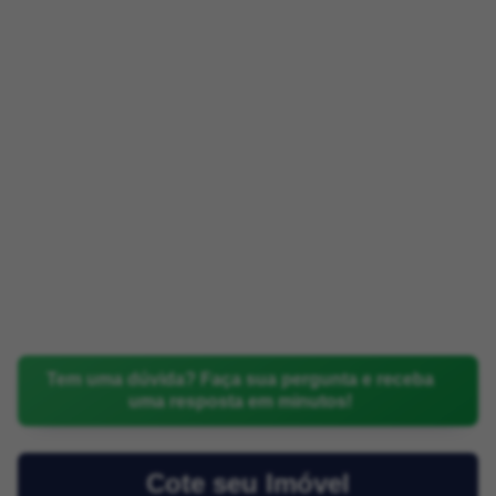
Tem uma dúvida? Faça sua pergunta e receba
uma resposta em minutos!
Cote seu Imóvel