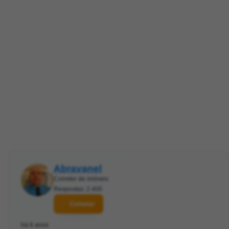
Abravanel
Corretor de imóveis
Respostas: 2.400
Contatar
há 6 anos