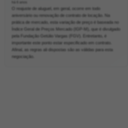
há 6 anos
O reajuste de aluguel, em geral, ocorre em todo
aniversário ou renovação de contrato de locação. Na
prática de mercado, esta variação de preço é baseada no
Índice Geral de Preços Mercado (IGP-M), que é divulgado
pela Fundação Getúlio Vargas (FGV). Entretanto, é
importante este ponto estar especificado em contrato.
Afinal, as regras ali dispostas são as válidas para esta
negociação.