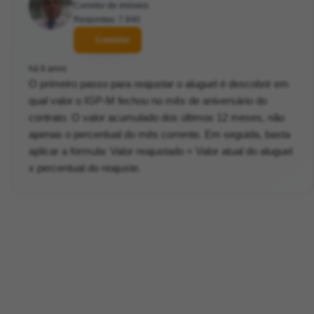
Corretor de imóveis
Respostas: 7.840
Contatar
há 6 anos
O primeiro passo para reajustar o aluguel é descobrir em
qual valor o IGP-M fechou no mês de aniversário do
contrato. O valor acumulado dos últimos 12 meses, não
apenas o percentual do mês corrente. Em seguida, basta
aplicar a fórmula: Valor reajustado = Valor atual do aluguel
x percentual do reajuste.