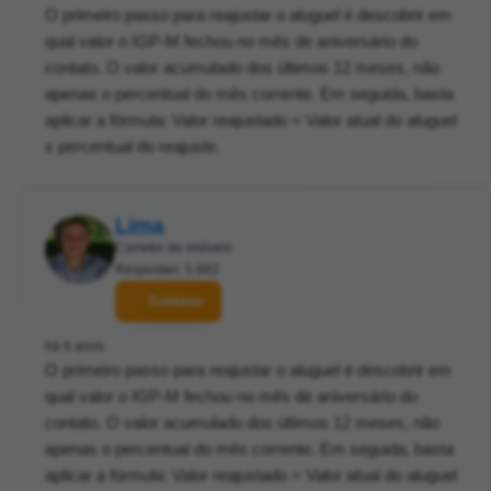
O primeiro passo para reajustar o aluguel é descobrir em
qual valor o IGP-M fechou no mês de aniversário do
contato. O valor acumulado dos últimos 12 meses, não
apenas o percentual do mês corrente. Em seguida, basta
aplicar a fórmula: Valor reajustado = Valor atual do aluguel
x percentual do reajuste.
Lima
Corretor de imóveis
Respostas: 5.882
Contatar
há 6 anos
O primeiro passo para reajustar o aluguel é descobrir em
qual valor o IGP-M fechou no mês de aniversário do
contato. O valor acumulado dos últimos 12 meses, não
apenas o percentual do mês corrente. Em seguida, basta
aplicar a fórmula: Valor reajustado = Valor atual do aluguel