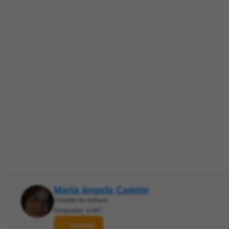
Maria ângela Camini
Corretor de imóveis
Respostas: 8.097
Contatar