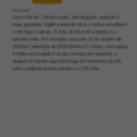
há 5 anos
Use o site do "calculo exato", aba alugueis, reajuste é
mais garantido. Digite a data do inicio, o índice escolhido e
o site fará o calculo. O mês de inicio do contrato é o
primeiro mês. Por exemplo, inicio em 10 de outubro de
2019,em setembro de 2020 fechou 12 meses, você aplica
o índice acumulado e se teu contrato tem garantia, o
aluguel de outubro que será pago em novembro já virá
com o reajuste porque outubro é o 13º mês.