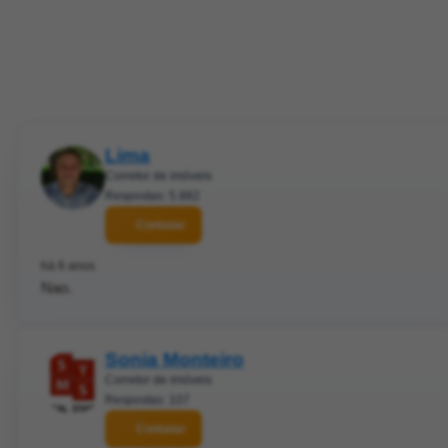
Lima
Corretor de imóveis
Respostas: 5.882
Contatar
há 6 anos
Nao.
Sonia Monteiro
Corretor de imóveis
Respostas: 107
Contatar