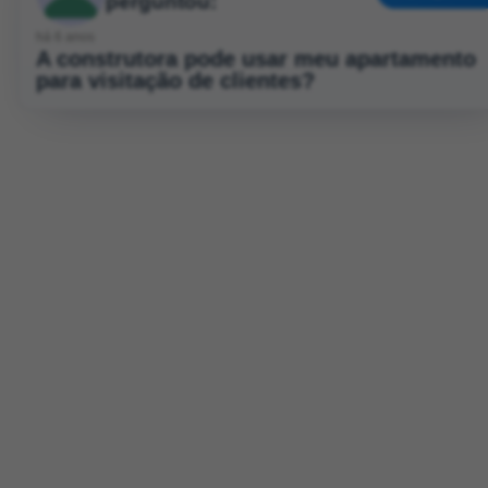
perguntou:
há 6 anos
A construtora pode usar meu apartamento
para visitação de clientes?