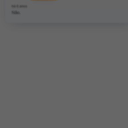
há 6 anos
Não.