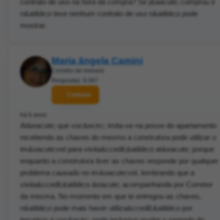
contrato de uso na hora da compra? Se j&aacute; comprou e
n&atilde;o teve nenhum contrato de uso n&atilde;o pode
mostrar.
Maria ângela Camini
Corretor de imóveis
Respostas: 8.097
Contatar
há 6 anos
At&eacute; que voc&ecirc; imita-se na posse do apartamento
recebendo as chaves do mesmo a construtora pode utilizar o
im&oacute;vel para visita&ccedil;&atilde;o at&eacute; porque
enquanto a construtora tiver as chaves responde por qualquer
problema causado no im&oacute;vel, lembrando que a
visita&ccedil;&atilde;o &eacute; acompanhanda por Corretor
da mesma. No momento em que te entregou as chaves,
n&atilde;o pode mais haver utiliza&ccedil;&atilde;o por
terceiros e voc&ecirc; pode inclusive mudar o segredo do