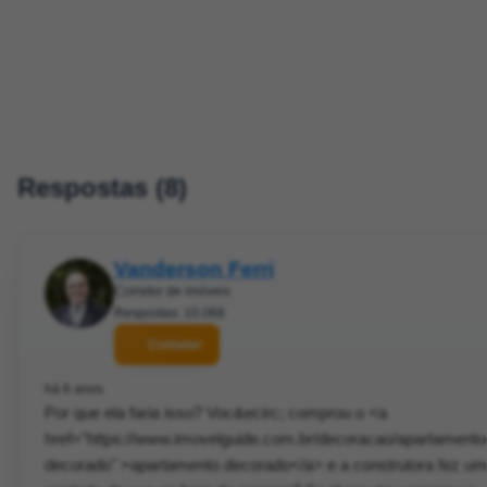
Respostas (8)
Vanderson Ferri
Corretor de imóveis
Respostas: 10.068
Contatar
há 6 anos
Por que ela faria isso? Voc&ecirc; comprou o <a
href="https://www.imovelguide.com.br/decoracao/apartamento
decorado" >apartamento decorado</a> e a construtora fez um