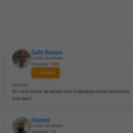
Zafir Russo
Corretor de imóveis
Respostas: 7.840
Contatar
há 6 anos
Se você estiver de acordo com à liderança festa construtora,
tudo bem!
Garnet
Corretor de imóveis
Respostas: 137