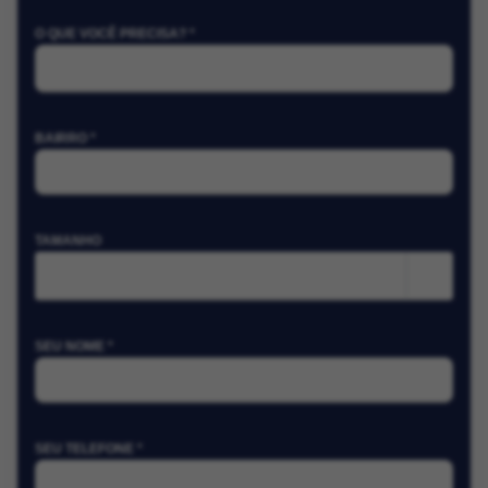
O QUE VOCÊ PRECISA? *
BAIRRO *
TAMANHO
m²
SEU NOME *
SEU TELEFONE *