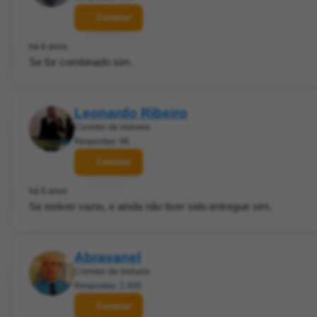
Contatar
há 6 anos
Se for combinado sim.
Leonardo Ribeiro
Corretor de imóveis
Respostas: 96
Contatar
há 6 anos
Se estiver vazio, e ainda não tiver sido entregue sim.
Abravanel
Corretor de imóveis
Respostas: 2.400
Contatar