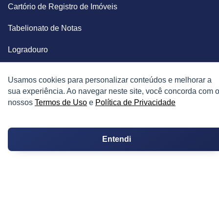
Cartório de Registro de Imóveis
Tabelionato de Notas
Logradouro
Escolas
Usamos cookies para personalizar conteúdos e melhorar a
sua experiência. Ao navegar neste site, você concorda com 
Conversões
nossos
Termos de Uso
e
Política de Privacidade
Corretores de Imóveis
Contratos
Entendi
Guia de CRM
Construtoras
Corretores da Construtora