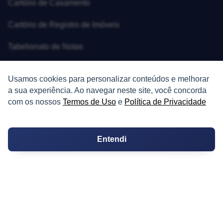
Cartório de Casamento
Cartório de Registro de Imóveis
Tabelionato de Notas
Logradouro
Usamos cookies para personalizar conteúdos e melhorar
Escolas
a sua experiência. Ao navegar neste site, você concorda
com os nossos
Termos de Uso
e
Política de Privacidade
Conversões
Corretores de Imóveis
Entendi
Contratos
Guia de CRM
Construtoras
Corretores da Construtora