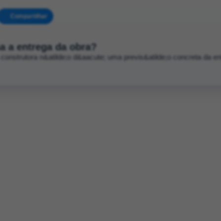
Compartilhar
a a entrega da obra?
 construtora n&atilde;o d&aacute; uma previs&atilde;o concreta da en