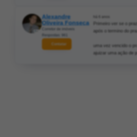
Alexandre
há 6 anos
Oliveira Fonseca
Primeiro ver se o pra
Corretor de imóveis
após o termino do praz
Respostas: 961
Contatar
uma vez vencido o p
ajuizar uma ação de p