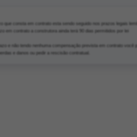
zo que consta em contrato esta sendo seguido nos prazos legais lem
o em contrato a construtora ainda terá 90 dias permitidos por lei
razo e não tendo nenhuma compensação prevista em contrato você 
erdas e danos ou pedir a rescisão contratual.