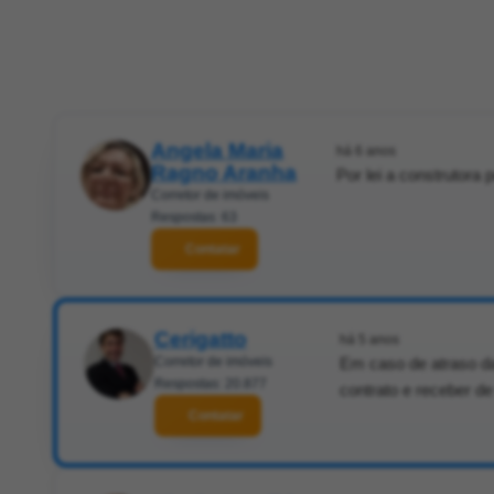
Angela Maria
há 6 anos
Ragno Aranha
Por lei a construtora 
Corretor de imóveis
Respostas: 63
Contatar
Cerigatto
há 5 anos
Corretor de imóveis
Em caso de atraso da
Respostas: 20.877
contrato e receber d
Contatar