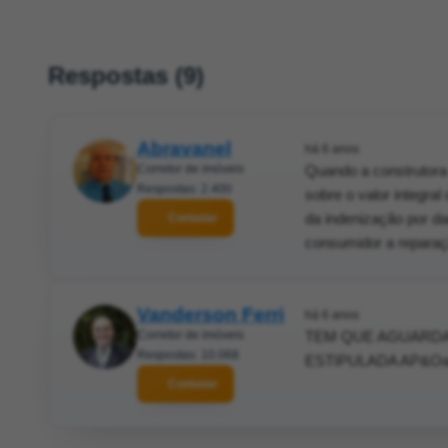
Respostas (9)
Abravanel
há 6 anos
Corretor de imóveis
Quando a construtora
Respostas: 2.400
sobre o valor integra
da indenização por da
Contatar
consumidor a reparaç
Vanderson Ferri
há 6 anos
Corretor de imóveis
TEM QUE AGUARDAR
Respostas: 10.068
ESTIPULADA AP&Oa
Contatar