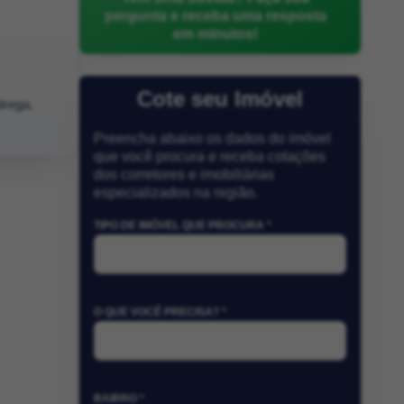
pergunta e receba uma resposta
em minutos!
Cote seu Imóvel
trega.
Preencha abaixo os dados do imóvel
que você procura e receba cotações
dos corretores e imobiliárias
especializados na região.
TIPO DE IMÓVEL QUE PROCURA *
O QUE VOCÊ PRECISA? *
BAIRRO *