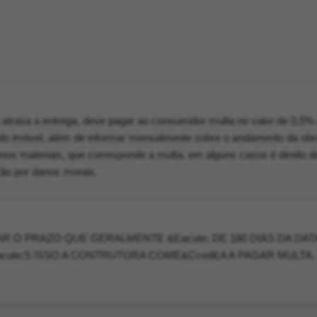
 atrasa a entrega, deve pagar ao consumidor multa no valor de 0,5
l do imóvel, além de informar mensalmente sobre o andamento da obr
nos materiais, que corresponde a multa, em alguns casos é direito d
ão por danos morais.
 O PRAZO QUE GERALMENTE &Eacute; DE 180 DIAS DA DAT
cute;S ISSO A CONTRUTORA COME&Ccedil;A A PAGAR MULTA.