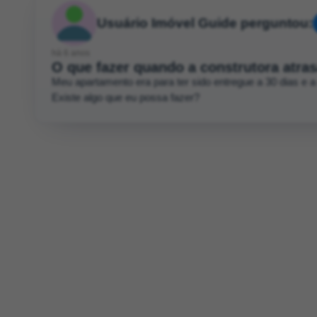
Usuário Imóvel Guide perguntou:
há 6 anos
O que fazer quando a construtora atras
Meu apartamento era para ter sido entregue a 30 dias e a
Existe algo que eu possa fazer?