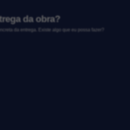
trega da obra?
ncreta da entrega. Existe algo que eu possa fazer?