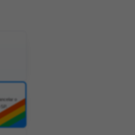
ancelar o
-SP.