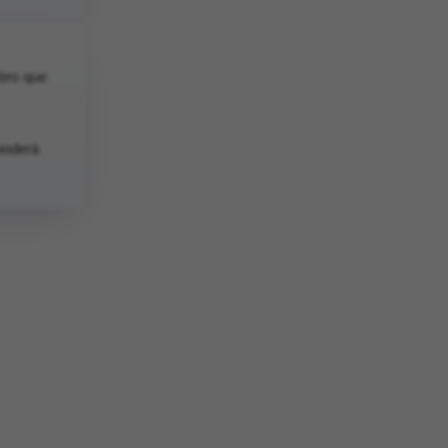
bro que
poderá