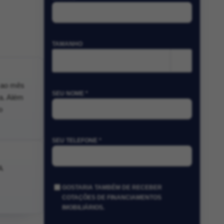
TAMANHO
m²
% ao mês
SEU NOME *
a. Além
o
SEU TELEFONE *
A
GOSTARIA TAMBÉM DE RECEBER
COTAÇÕES DE FINANCIAMENTOS
IMOBILIÁRIOS.