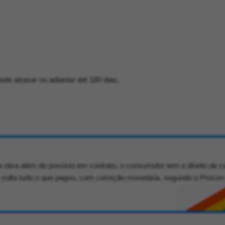
pode atrasar ou adiantar até 180 dias.
 obra além do previsto em contrato, o consumidor tem o direito de c
e volta tudo o que pagou, com correção monetária, segundo o Procon