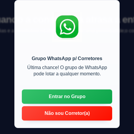
uando a construtora atrasa a en
ias e a construtora n&atilde;o d&aacute; uma previs&atilde;o co
Grupo WhatsApp p/ Corretores
Última chance! O grupo de WhatsApp
pode lotar a qualquer momento.
Entrar no Grupo
Não sou Corretor(a)