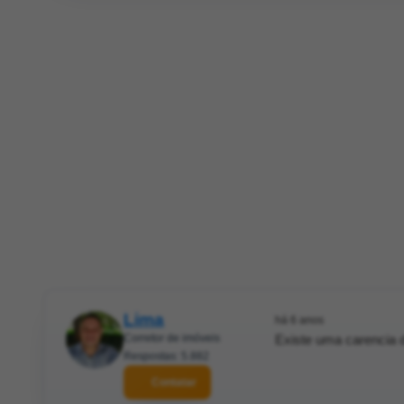
Lima
há 6 anos
Corretor de imóveis
Existe uma carencia d
Respostas: 5.882
Contatar