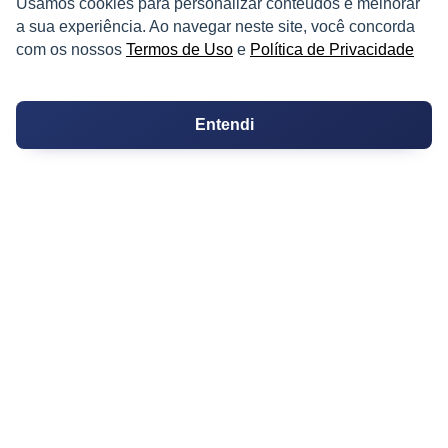
Usamos cookies para personalizar conteúdos e melhorar
Kitnets
a sua experiência. Ao navegar neste site, você concorda
com os nossos
Termos de Uso
e
Política de Privacidade
Salas Comerciais
Fazendas
Entendi
Depósitos
Imóveis Comerciais
Outros Imóveis
SOBRE O IMÓVEL GUIDE
Quem Somos
Como me Cadastrar
Como Responder no Fórum