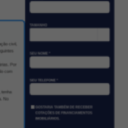
TAMANHO
m²
ção civil,
eguintes
SEU NOME *
rias. Por
ado com
SEU TELEFONE *
 tenha
a. No
GOSTARIA TAMBÉM DE RECEBER
COTAÇÕES DE FINANCIAMENTOS
IMOBILIÁRIOS.