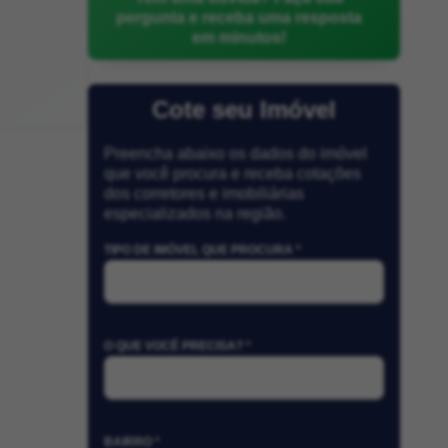
pergunta e receba uma resposta
em minutos!
Cote seu Imóvel
Preencha abaixo os dados do imóvel
que você procura e receba cotações
dos corretores e imobiliárias
especializados na região.
TIPO DE IMÓVEL QUE PROCURA *
O QUE VOCÊ PRECISA? *
BAIRRO *