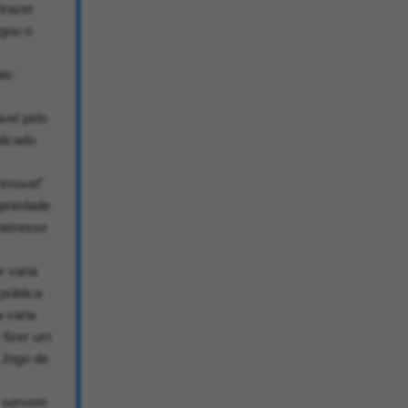
trazer
egou o
is:
vel pelo
licado
-imovel"
priedade
nteresse
 varia
pública
 varia
 fizer um
. Jogo de
e servem