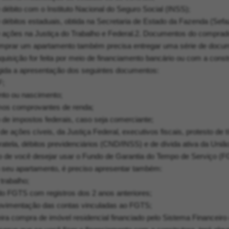
e débito com o Instituto Nacional do Seguro Social (INSS);
e débitos estaduais, obtida na Secretaria de Estado da Fazenda (Sefa
de ações na Justiça do Trabalho e Federal.2. Documentos do comprad
mprar um apartamento também precisa entregar uma série de docu
uisição for feita por meio de financiamento bancário ou com a const
gida a apresentação dos seguintes documentos:
F;
nto ou nascimento;
timos comprovantes de renda;
o de impostos federais, caso seja comerciante;
de ações cíveis, da Justiça Federal, executivos fiscais, protesto de tí
uratela, débitos previdenciários (CND/INSS) e de dívida ativa da União
o de você desejar usar o Fundo de Garantia do Tempo de Serviço (
o seu apartamento, é preciso apresentar também:
 trabalho;
 do FGTS com registros dos 2 anos anteriores;
movimentação das contas vinculadas ao FGTS;
ira compra de imóvel residencial financiado pelo Sistema Financeiro