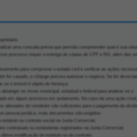
prietário
alizar uma consulta prévia que permita compreender qual é sua situa
l. Esse processo requer a entrega de cópias de CPF e RG, além das s
asamento para comprovar o estado civil e verificar as ações necessá
r for casado, o cônjuge precisa autorizar o negócio. Se for divorci
iar se o imóvel é objeto de herança;
m abranger os níveis municipal, estadual e federal para analisar se o
rolado em algum processo em andamento. No caso de uma ação cível,
ns alienados do vendedor são suficientes para o pagamento da dívid
er pessoa jurídica, mais documentos são exigidos:
o estatuto ou contrato social na Junta Comercial;
es contratuais ou estatutárias registrados na Junta Comercial;
 última modificação do estatuto ou do contrato;