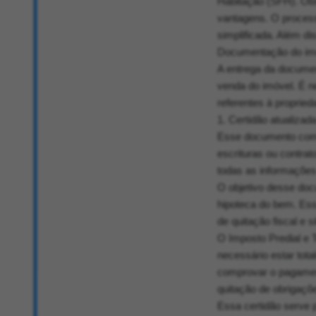
Habitação (SFH). Obs
vantagens. O processo
simplificada. Além di
Documentação do im
A entrega da documen
venda do imóvel. É 
referentes à proprie
1. Certidão atualizad
Esse documento comp
escrituras ou contrat
todas as informações
O objetivo desse doc
hipoteca do bem. Essa
de quitação fiscal e 
O Imposto Predial e Te
necessário estar tot
comprovar o pagament
quitação de obrigaçõ
Essa certidão serve 