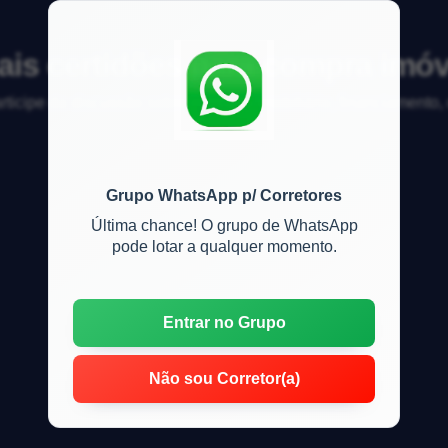
is certidões para compra imó
articipe da discussão sobre mercado imobiliário, financiamento
Grupo WhatsApp p/ Corretores
Última chance! O grupo de WhatsApp
pode lotar a qualquer momento.
Entrar no Grupo
Não sou Corretor(a)