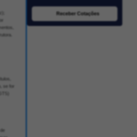
z);
Receber Cotações
or
mentos,
rutora.
tulos,
, se for
FGTS)
 de