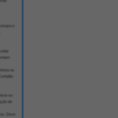
umas
compra e
s
eitar
sentam
nhora ou
Certidão
 Deve-se
ação de
cio. Deve