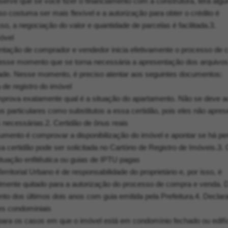
erve que se você fizer o financiamento com a construtora, terá alg
 costuma ser mais flexível e a autorização para obter o crédito é
sso, a negociação do valor e quantidade de parcelas é facilitada.3.
óvel
tação de comprador e vendedor inicia efetivamente o processo de 
nesse momento que se torna necessária a apresentação dos arquivo
dade. Nesse momento, é preciso atentar aos seguintes documentos:
a de registro do imóvel
rova exatamente qual é a situação do apartamento. Não se deve ac
os particulares como substitutos a essa certidão, pois eles não apre
 necessárias.2. Certidão de ônus reais
umento é comprovar a disponibilização do imóvel e apontar se há pe
 certidão pode ser solicitada no Cartório de Registro de Imóveis.3. 
situação enfitêutica ou guias de IPTU pagas
rritorial Urbano é de responsabilidade do proprietário e, por isso, é
almente quitado para a autorização do processo de compra e venda.
o dos últimos dois anos com guia emitida pela Prefeitura.4. Declar
es condominiais
para os casos em que o imóvel está em condomínio fechado ou edifí