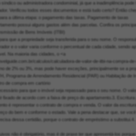
ao síndico ou administradora condominial, já que a inadimplência pode 
or. Verificou todos esses documentos e está tudo certo? Então ch
ara a última etapa: o pagamento das taxas. Pagamento de taxas
amento possui alguns gastos além das parcelas. Confira os principa
nsmissão de Bens Imóveis (ITBI)
para que a propriedade seja transferida para o seu nome. O responsá
dor e o valor varia conforme o percentual de cada cidade, sendo ap
vel. Na maioria das cidades, o <a
ovelguide.com.br/calculos/calculadora-de-valor-de-itbi-na-compra-de
rno de 2% ou 3%, mas pode haver exceções, principalmente se a pro
SFH, Programa de Arrendamento Residencial (PAR) ou Habitação de I
tro de compra em cartório
essário para que o imóvel seja repassado para o seu nome. O valor
é fixado de acordo com a faixa de preço do apartamento.3. Escritura 
nto é representar o contrato de compra e venda. O valor da escritura
reço do bem e conforme o estado. Vale a pena destacar que, se você
ecisa dessa certidão, porque o contrato de empréstimo a substitui.4
uivos não é obrigatório, mas é de praxe ter que apresentá-los porqu