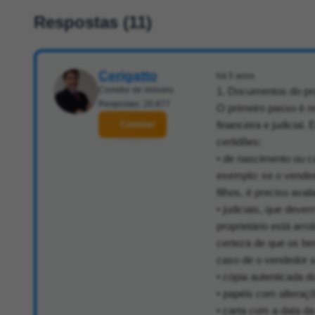
Respostas (11)
Cerigatto
há 5 anos
Corretor de imóveis
1. Documentos do pro
Respostas: 20.877
O primeiro passo é re
financeira e judicia
Contatar
certidões:
• de nascimento ou c
exemplo: se o vendedo
filhos, é preciso aval
• judiciais, que deve
proprietário está ar
certeza de que os be
caso de o vendedor s
• cópia autenticada d
• papéis com alteraçõ
• carta com a data da