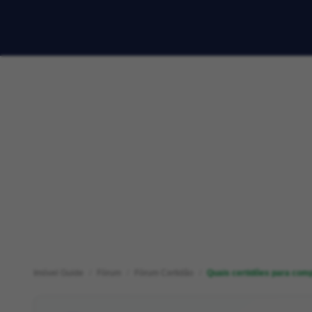
Imóvel Guide
Fórum
Fórum Certidão
Quais certidões para com