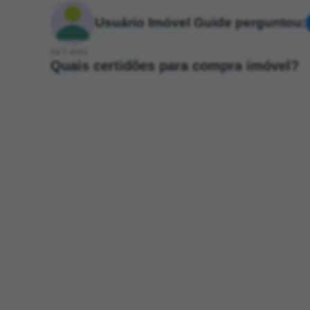
Usuário Imóvel Guide perguntou:
há 5 anos
Quais certidões para compra imóvel?