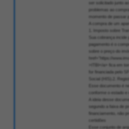
ser solicitado junto 
problemas ao comprad
momento de passar p
A compra de um apart
1. Imposto sobre Tra
Sua cobrança incide 
pagamento é o compra
sobre o preço do imó
href="https://www.im
>ITBI</a> fica em to
for financiada pelo 
Social (HIS).2. Regis
Esse documento é nec
conforme o estado e 
A ideia desse docume
segundo a faixa de p
financiamento, não pr
certidões
Esse conjunto de arq