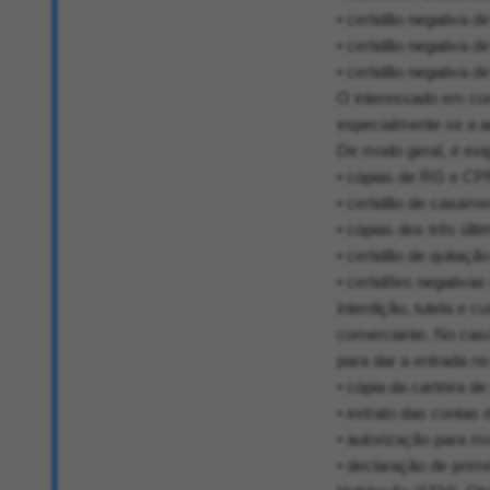
• certidão negativa d
• certidão negativa d
• certidão negativa 
O interessado em co
especialmente se a aq
De modo geral, é exi
• cópias de RG e CP
• certidão de casame
• cópias dos três úl
• certidão de quitaçã
• certidões negativas 
interdição, tutela e c
comerciante. No cas
para dar a entrada n
• cópia da carteira de
• extrato das contas
• autorização para 
• declaração de prime