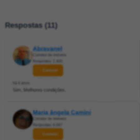
Respostas (11)
Abravanel
Corretor de imóveis
Respostas: 2.400
Contatar
há 6 anos
Sim. Melhores condições.
Maria ângela Camini
Corretor de imóveis
Respostas: 8.097
Contatar