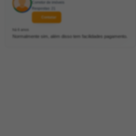
Corretor de imóveis
Respostas: 21
Contatar
há 6 anos
Normalmente sim, além disso tem facilidades pagamento.