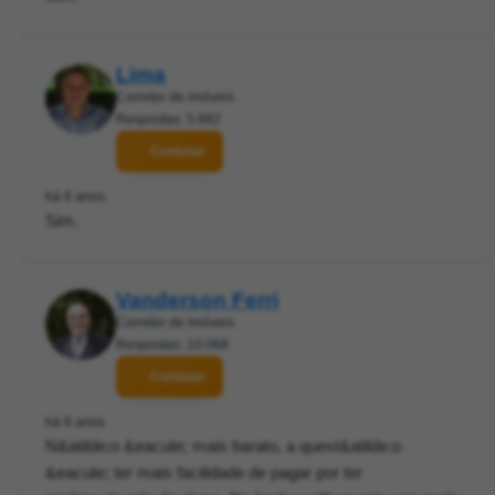
Lima
Corretor de imóveis
Respostas: 5.882
Contatar
há 6 anos
Sim.
Vanderson Ferri
Corretor de imóveis
Respostas: 10.068
Contatar
há 6 anos
N&atilde;o &eacute; mais barato, a quest&atilde;o
&eacute; ter mais facilidade de pagar por ter