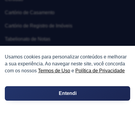
Cartório de Casamento
Cartório de Registro de Imóveis
Tabelionato de Notas
Logradouro
Usamos cookies para personalizar conteúdos e melhorar
a sua experiência. Ao navegar neste site, você concorda
Escolas
com os nossos
Termos de Uso
e
Política de Privacidade
Conversões
Corretores de Imóveis
Entendi
Contratos
Guia de CRM
Construtoras