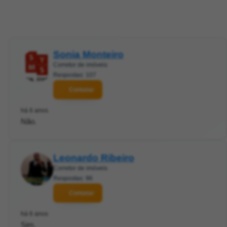
Sonia Monteiro
Corretor de imóveis
Respostas: 107
Contatar
há 6 anos
Não.
Leonardo Ribeiro
Corretor de imóveis
Respostas: 96
Contatar
há 6 anos
Sim.