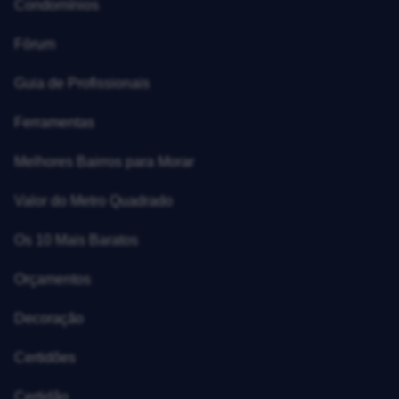
Condomínios
Fórum
Guia de Profissionais
Ferramentas
Melhores Bairros para Morar
Valor do Metro Quadrado
Os 10 Mais Baratos
Orçamentos
Decoração
Certidões
Certidão