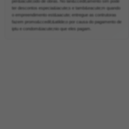
per&iacute;odo de obras. No lan&ccedil;amento sim pode
ter descontos especia&iacute;s e tamb&eacute;m quando
o empreendimento est&aacute; entregue as contrutoras
fazem promo&ccedil;&atilde;o por causa do pagamento de
iptu e condom&iacute;nio que eles pagam.