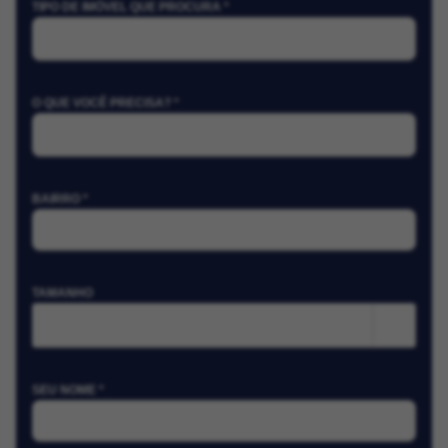
TIPO DE IMÓVEL QUE PROCURA *
O QUE VOCÊ PRECISA? *
BAIRRO *
TAMANHO
m²
SEU NOME *