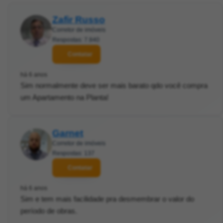
Zafir Russo
Corretor de imóveis
Respostas: 7.840
Contatar
há 6 anos
Sim normalmente deve ser mais barato qdo você compra
um Apartamento na Planta!
Garnet
Corretor de imóveis
Respostas: 137
Contatar
há 6 anos
Sim e tem mais facilidade pra desmembrar o valor do
período de obras.