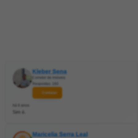
Kleber Sena
Corretor de imóveis
Respostas: 160
Contatar
há 6 anos
Sim é.
Maricelia Serra Leal