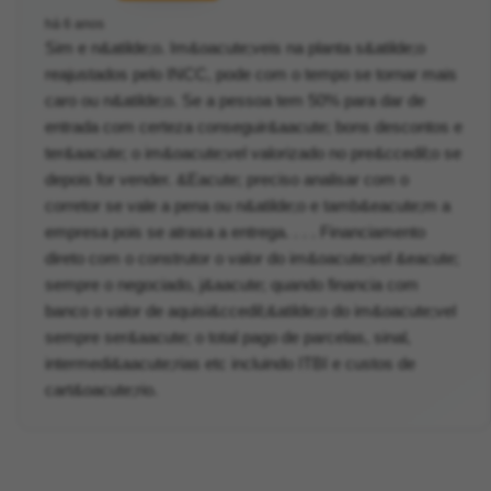
há 6 anos
Sim e n&atilde;o. Im&oacute;veis na planta s&atilde;o
reajustados pelo INCC, pode com o tempo se tornar mais
caro ou n&atilde;o. Se a pessoa tem 50% para dar de
entrada com certeza conseguir&aacute; bons descontos e
ter&aacute; o im&oacute;vel valorizado no pre&ccedil;o se
depois for vender. &Eacute; preciso analisar com o
corretor se vale a pena ou n&atilde;o e tamb&eacute;m a
empresa pois se atrasa a entrega. . . . Financiamento
direto com o construtor o valor do im&oacute;vel &eacute;
sempre o negociado, j&aacute; quando financia com
banco o valor de aquisi&ccedil;&atilde;o do im&oacute;vel
sempre ser&aacute; o total pago de parcelas, sinal,
intermedi&aacute;rias etc incluindo ITBI e custos de
cart&oacute;rio.