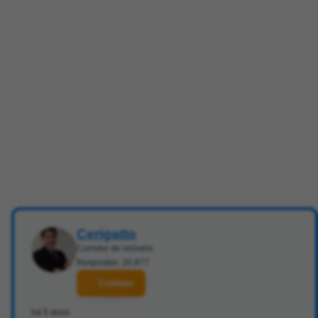
Cerigatto
Corretor de imóveis
Respostas: 20.877
Contatar
há 5 anos