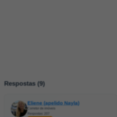
Respostas (9)
Eliene (apelido Nayla)
Corretor de imóveis
Respostas: 207