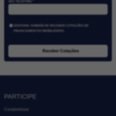
SEU TELEFONE *
GOSTARIA TAMBÉM DE RECEBER COTAÇÕES DE
FINANCIAMENTOS IMOBILIÁRIOS.
Receber Cotações
PARTICIPE
Condomínios