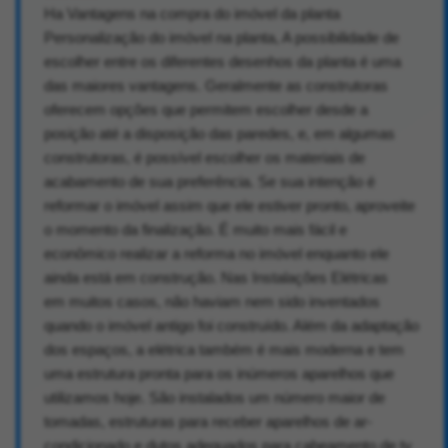
Ha Vantagens na compra do imóvel da planta
Personalização do imóvel na planta, A possibilidade de
escolher entre os diferentes desenhos da planta é uma
das maiores vantagens. Geralmente as construtoras
oferecem opções que permitem escolher desde a
posição até a disposição das paredes, e, em algumas
construtoras, é possível escolher os materiais de
acabamento de sua preferência. Se sua intenção é
reformar o imóvel assim que ele estiver pronto, aproveite
o momento da finalização. É muito mais fácil e
econômico realizar a reforma no imóvel enquanto ele
ainda está em construção. Nas Instalações Elétricas
em muitos casos, não haviam nem sido inventados
quando o imóvel antigo foi construído. Além da adaptação
dos espaços, a elétrica também é mais moderna e tem
uma estrutura pronta para os inúmeros aparelhos que
utilizamos hoje. São instalados um número maior de
tomadas, estruturas para receber aparelhos de ar-
condicionado e dutos adequados para cabeamento de tv