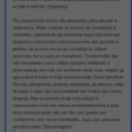
a cabo e internet. Segurança
Os condomínios novos são planejados para garantir a
segurança. Maior controle no acesso de moradores e
visitantes, contratação de empresas especializadas em
segurança patrimonial e posicionamento das guaritas e
portões de acesso em locais estratégicos inibem
possíveis riscos para os moradores. Condomínios que
são formatados como clubes também enfatizam a
preocupação em criar um ambiente ainda mais seguro, já
que a área é maior e mais movimentada. Custo-benefício
Piscina, playground, quadras esportivas, academia, salão
de jogos e lojas são uma realidade em muitos dos novos
projetos. Aliar o conforto do lar com o lazer é
característica forte nos novos empreendimentos e toda
essa estrutura pode não sair tão caro quanto um
condomínio sem essas facilidades, mas com uma área
privativa maior. Desvantagens: