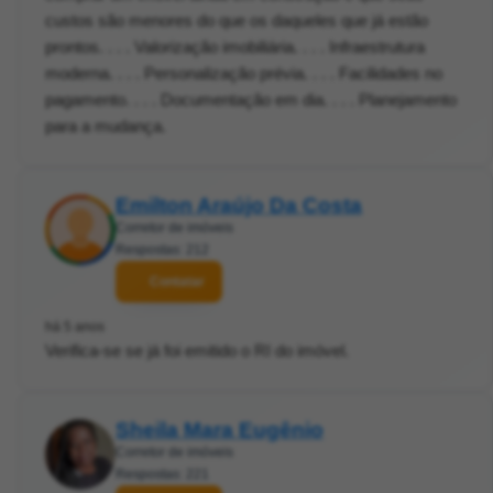
custos são menores do que os daqueles que já estão
prontos. . . . Valorização imobiliária. . . . Infraestrutura
moderna. . . . Personalização prévia. . . . Facilidades no
pagamento. . . . Documentação em dia. . . . Planejamento
para a mudança.
Emilton Araújo Da Costa
Corretor de imóveis
Respostas: 212
Contatar
há 5 anos
Verifica-se se já foi emitido o RI do imóvel.
Sheila Mara Eugênio
Corretor de imóveis
Respostas: 221