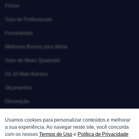
Fórum
Guia de Profissionais
Ferramentas
Melhores Bairros para Morar
Valor do Metro Quadrado
Os 10 Mais Baratos
Orçamentos
Decoração
Certidões
Usamos cookies para personalizar conteúdos e melhorar
a sua experiência. Ao navegar neste site, você concorda
Certidão
com os nossos
Termos de Uso
e
Política de Privacidade