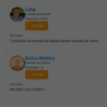
Lima
Corretor de imóveis
Respostas: 5.882
Contatar
há 5 anos
Condições da entrada facilitada durante periodo de obras.
Dulce Martins
Corretor de imóveis
Respostas: 19
Contatar
há 5 anos
MESMO DO USADO.