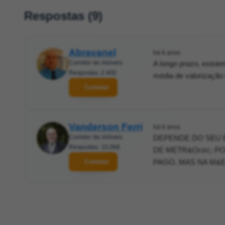
Respostas (9)
Abravanel
há 6 anos
Corretor de imóveis
A longo prazo, existe
Respostas: 2.400
média de valorização
Contatar
Vanderson Ferri
há 6 anos
Corretor de imóveis
DEPENDE DO SEU EM
Respostas: 10.068
DE METR&Ocirc; P
PAGO, MAS NA M&Ea
Contatar