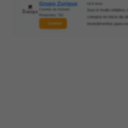
Grupo Zurique
há 6 anos
Corretor de imóveis
Isso é muito relativ
Respostas: 792
compra no inicio da o
investimentos para v
Contatar