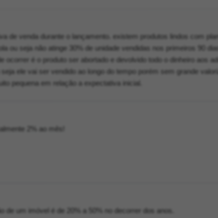
va de venda durante o lançamento. existem produtos lindos com pla
la ou seja não atinge 30% de unidade vendidas nos primeiros 90 dia
 ocorrer é o produto ser abortado e devolvido todo o dinheiro aos a
 seja ele vai ser vendido ao longo do tempo porém sem grande valor
ito pequena em relação a expectativa inicial.
malmente 2% ao mês!
ão de um imóvel é de 20% a 50% no decorrer dos anos.