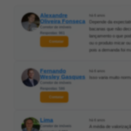
Alexandre
há 6 anos
Oliveira Fonseca
Depende da expectati
Corretor de imóveis
bacanas que não deco
Respostas: 961
lançamento o que pode
Contatar
ou o produto micar ou
pois a demanda foi mu
Fernando
há 6 anos
Wesley Gasques
Isso varia muito nor
Corretor de imóveis
Respostas: 586
Contatar
Lima
há 6 anos
Corretor de imóveis
A média de valorizaç