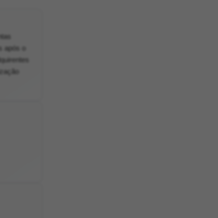
ntas
s após o
dquirentes
ização