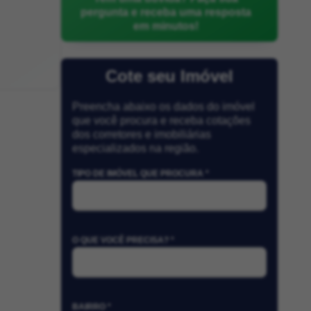
pergunta e receba uma resposta
em minutos!
Cote seu Imóvel
Preencha abaixo os dados do imóvel
que você procura e receba cotações
dos corretores e imobiliárias
especializados na região.
TIPO DE IMÓVEL QUE PROCURA *
O QUE VOCÊ PRECISA? *
BAIRRO *