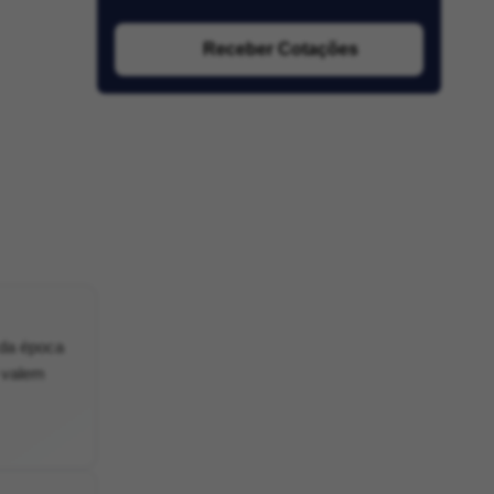
Receber Cotações
 da época
 valem