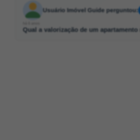
Usuário Imóvel Guide perguntou:
há 6 anos
Qual a valorização de um apartamento 