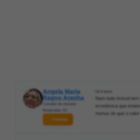
Angela Maria
há 6 anos
Ragno Aranha
Nem todo imóvel tem 
Corretor de imóveis
econômica que estamo
Respostas: 63
menos do que o valor
Contatar