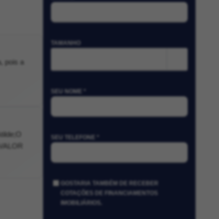
TAMANHO
m²
, pois a
SEU NOME *
ilde;O
SEU TELEFONE *
 VALOR
GOSTARIA TAMBÉM DE RECEBER
COTAÇÕES DE FINANCIAMENTOS
IMOBILIÁRIOS.