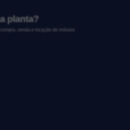
a planta?
, compra, venda e locação de imóveis