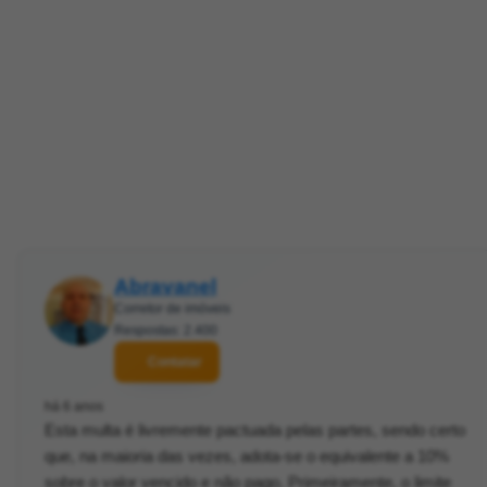
Abravanel
Corretor de imóveis
Respostas: 2.400
Contatar
há 6 anos
Esta multa é livremente pactuada pelas partes, sendo certo
que, na maioria das vezes, adota-se o equivalente a 10%
sobre o valor vencido e não pago. Primeiramente, o limite