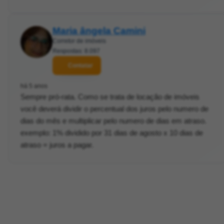
Maria ângela Camini
Corretor de imóveis
Respostas: 8.097
Contatar
há 5 anos
Sempre pró-rata. Como se trata de locação de imóveis
você deverá dividir o percentual dos juros pelo numero de
dias do mês e multiplicar pelo numero de dias em atraso.
exemplo: 1% dividido por 31 dias de agosto x 10 dias de
atraso = juros a pagar.