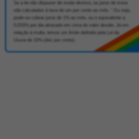
Se a lei não dispuser de modo diverso, os juros de mora
são calculados à taxa de um por cento ao mês. " Ou seja,
pode-se cobrar juros de 1% ao mês, ou o equivalente a
0,033% por dia atrasado em cima do valor devido. Já em
relação à multa, temos um limite definido pela Lei da
Usura de 10% (dez por cento).