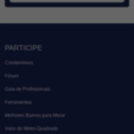
PARTICIPE
Condomínios
Fórum
Guia de Profissionais
Ferramentas
Melhores Bairros para Morar
Valor do Metro Quadrado