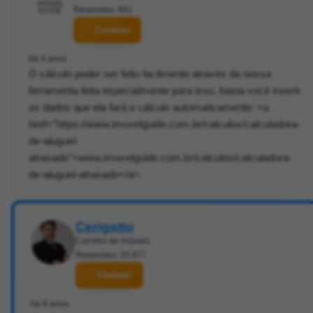
Respostas: 691
Contatar
há 4 anos
O cálculo poder ser feito facilmente através da nossa
ferramenta feita especialmente para isso, basta você inserir
os dados que ela fará o cálculo automaticamente: <a
href="https://www.imovelguide.com.br/calculos/calculadora-
de-aluguel-
atrasado">www.imovelguide.com.br/calculos/calculadora-
de-aluguel-atrasado</a>.
Cerigatto
Corretor de imóveis
Respostas: 20.877
Contatar
há 6 anos