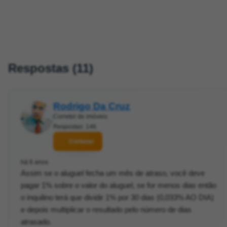
Respostas (11)
Rodrigo Da Cruz
Corretor de imóveis
Respostas: 146
Contatar
há 6 anos
Assim se o aluguel fecha um mês de atraso, você deve
pagar 1% sobre o valor do aluguel, se for menos dias então
o inquilino terá que dividir 1% por 30 dias (0,033% AO DIA)
e depois multiplicar o resultado pelo número de dias
atrasado.