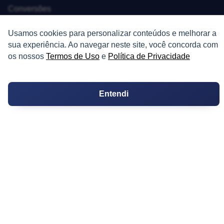
Conversões
Corretores de Imóveis
Usamos cookies para personalizar conteúdos e melhorar a
sua experiência. Ao navegar neste site, você concorda com
Contratos
os nossos
Termos de Uso
e
Política de Privacidade
Guia de CRM
Entendi
Construtoras
Corretores da Construtora
Corretores do Condomínio
IMÓVEL
Apartamentos
Casas