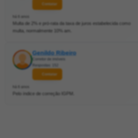
Contatar
há 6 anos
Multa de 2% e pró-rata da taxa de juros estabelecida como
multa, normalmente 10% am.
Genildo Ribeiro
Corretor de imóveis
Respostas: 152
Contatar
há 6 anos
Pelo índice de correção IGPM.