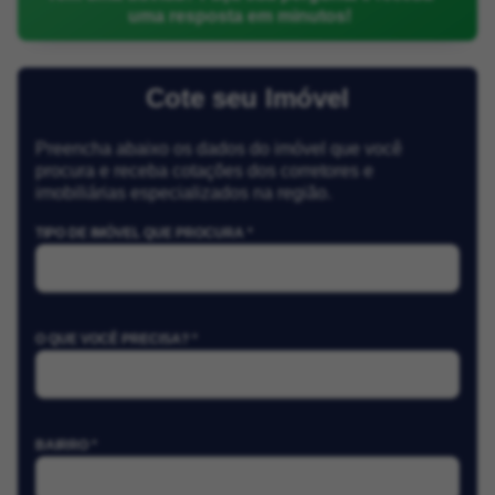
uma resposta em minutos!
Cote seu Imóvel
Preencha abaixo os dados do imóvel que você
procura e receba cotações dos corretores e
imobiliárias especializados na região.
TIPO DE IMÓVEL QUE PROCURA *
O QUE VOCÊ PRECISA? *
BAIRRO *