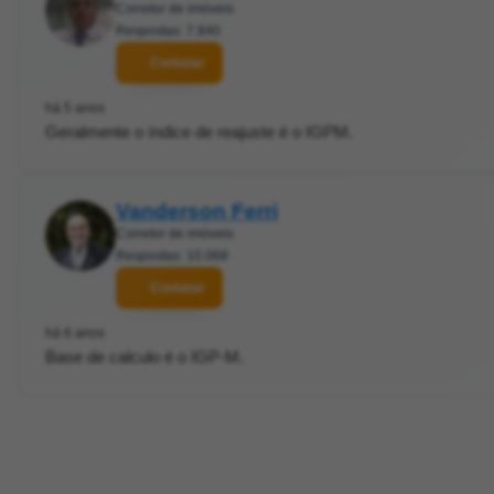
Corretor de imóveis
Respostas: 7.840
Contatar
há 5 anos
Geralmente o índice de reajuste é o IGPM.
Vanderson Ferri
Corretor de imóveis
Respostas: 10.068
Contatar
há 6 anos
Base de calculo é o IGP-M.