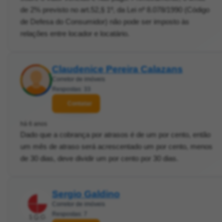
de 2% previsto no art.52,§ 1º, da Lei nº 8.078/1990 (Código
de Defesa do Consumidor) não pode ser imposto às
relações entre locador e locatário.
Claudenice Pereira Calazans
Corretor de imóveis
Respostas: 33
Contatar
há 6 anos
Dado que a cobrança por atrasos é de um por cento, então
um mês de atraso será acrescentado um por cento, menos
de 30 dias, deve dividir um por cento por 30 dias.
Sergio Galdino
Corretor de imóveis
Respostas: 7