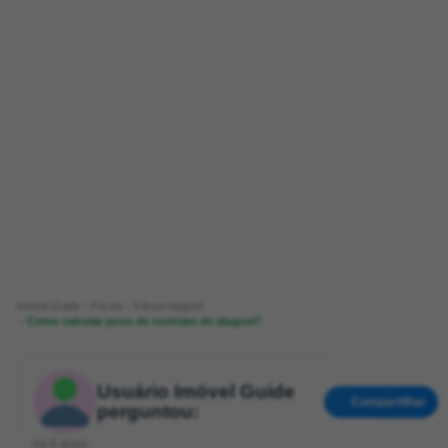
Imóvel Guide
Fórum
Fórum Aluguel
Como calcular juros de contrato de aluguel?
Usuário Imóvel Guide
Compartilhar
perguntou:
há 6 anos