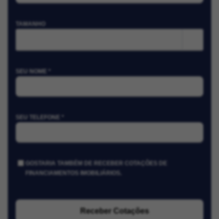
TAMANHO
m²
SEU NOME *
SEU TELEFONE *
GOSTARIA TAMBÉM DE RECEBER COTAÇÕES DE
FINANCIAMENTOS IMOBILIÁRIOS.
Receber Cotações