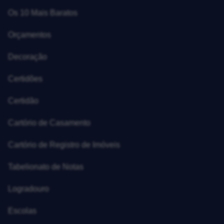
Os 10 Mais Baratos
Orçamentos
Decoração
Certidões
Certidão
Cartório de Casamento
Cartório de Registro de Imóveis
Tabelionato de Notas
Logradouro
Escolas