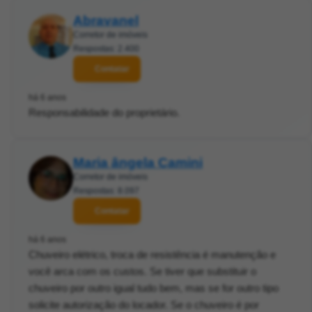
Abravanel
Corretor de imóveis
Respostas: 2.400
Contatar
há 6 anos
Responsabilidade do proprietário.
Maria ângela Camini
Corretor de imóveis
Respostas: 8.097
Contatar
há 6 anos
Chuveiro elétrico, troca de resistência é manutenção e
você arca com os custos. Se tiver que substituir o
chuveiro por outro igual tudo bem, mas se for outro tipo
solicite autorização do locador. Se o chuveiro é por