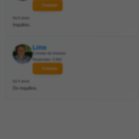
Contatar
há 6 anos
Inquilino.
Lima
Corretor de imóveis
Respostas: 5.882
Contatar
há 5 anos
Do inquilino.