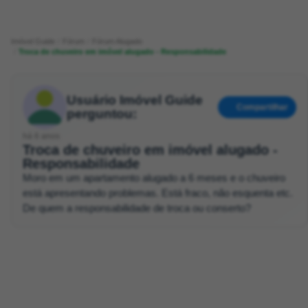
Imóvel Guide
Fórum
Fórum Alugado
Troca de chuveiro em imóvel alugado - Responsabilidade
Usuário Imóvel Guide
Compartilhar
perguntou:
há 6 anos
Troca de chuveiro em imóvel alugado -
Responsabilidade
Moro em um apartamento alugado a 6 meses e o chuveiro
está apresentando problemas. Está fraco, não esquenta etc.
De quem a responsabilidade de troca ou conserto?