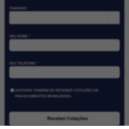
TAMANHO
m²
SEU NOME *
SEU TELEFONE *
GOSTARIA TAMBÉM DE RECEBER COTAÇÕES DE
FINANCIAMENTOS IMOBILIÁRIOS.
Receber Cotações