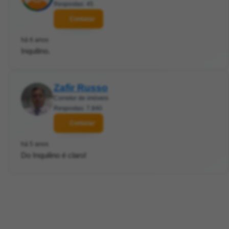
Respostas: 45
Contatar
há 6 anos
Inquilino.
Zafir Russo
Corretor de imóveis
Respostas: 7.840
Contatar
há 5 anos
Do Inquilino é claro!