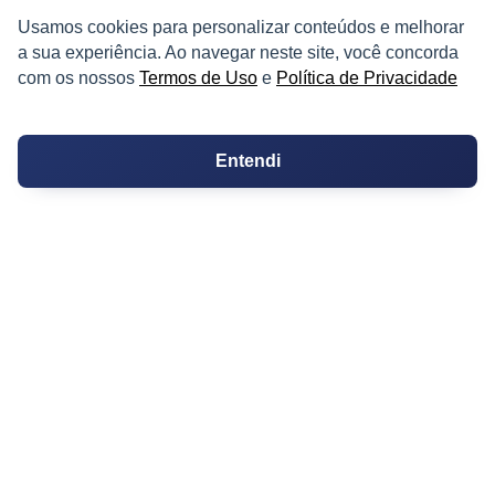
Usamos cookies para personalizar conteúdos e melhorar
a sua experiência. Ao navegar neste site, você concorda
com os nossos
Termos de Uso
e
Política de Privacidade
PARTICIPE
Entendi
Condomínios
Fórum
Guia de Profissionais
Ferramentas
Melhores Bairros para Morar
Valor do Metro Quadrado