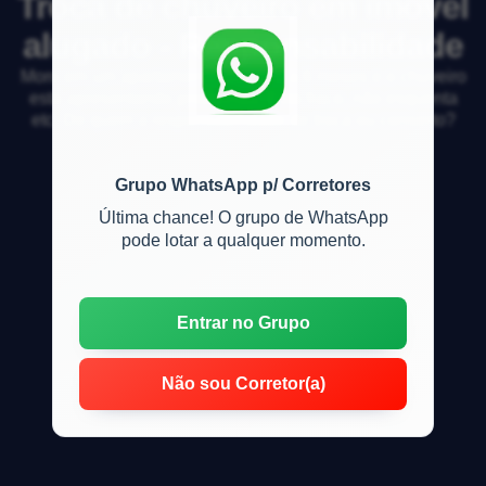
Troca de chuveiro em imóvel
alugado - Responsabilidade
Moro em um apartamento alugado a 6 meses e o chuveiro
está apresentando problemas. Está fraco, não esquenta
etc. De quem a responsabilidade de troca ou conserto?
Grupo WhatsApp p/ Corretores
Última chance! O grupo de WhatsApp
pode lotar a qualquer momento.
Entrar no Grupo
Não sou Corretor(a)