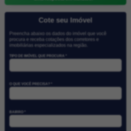
Cote seu Imóvel
Preencha abaixo os dados do imóvel que você
procura e receba cotações dos corretores e
imobiliárias especializados na região.
TIPO DE IMÓVEL QUE PROCURA *
O QUE VOCÊ PRECISA? *
BAIRRO *