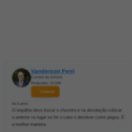
Vanderson Ferri
Corretor de imóveis
Respostas: 10.068
Contatar
há 6 anos
O inquilino deve trocar o chuveiro e na devolução colocar
o anterior no lugar se for o caso e devolver como pegou. É
a melhor maneira.