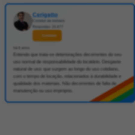
Cerigatto
Corretor de imóveis
Respostas: 20.877
Contatar
há 6 anos
Entendo que trata-se deteriorações decorrentes do seu
uso normal de responsabilidade do locatário. Desgaste
natural de uso: que surgem ao longo do uso cotidiano,
com o tempo de locação, relacionados à durabilidade e
qualidade dos materiais. Não decorrentes de falta de
manutenção ou uso impróprio.