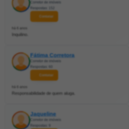
Corretor de imóveis
Respostas: 152
Contatar
há 6 anos
Inquilino.
Fátima Corretora
Corretor de imóveis
Respostas: 60
Contatar
há 6 anos
Responsabilidade de quem aluga.
Jaqueline
Corretor de imóveis
Respostas: 9