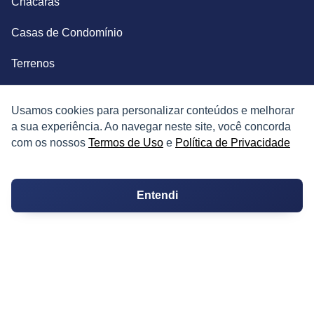
Chácaras
Casas de Condomínio
Terrenos
Sobrados
Usamos cookies para personalizar conteúdos e melhorar
Coberturas
a sua experiência. Ao navegar neste site, você concorda
com os nossos
Termos de Uso
e
Política de Privacidade
Kitnets
Salas Comerciais
Entendi
Fazendas
Depósitos
Imóveis Comerciais
Outros Imóveis