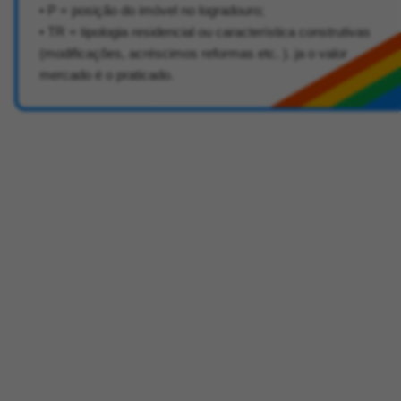
• P = posição do imóvel no logradouro;
• TR = tipologia residencial ou característica construtivas
(modificações, acréscimos reformas etc. ). ja o valor
mercado é o praticado.