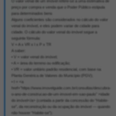
O valor venal de um imóvel refere-se a uma estimativa de
preço por compra e venda que o Poder Público estipula
para determinados bens
Alguns coeficientes são considerados no cálculo do valor
venal do imóvel, e eles podem variar de cidade para
cidade. O cálculo do valor venal do imóvel segue a
seguinte fórmula:
V = A x VR x I x P x TR
A saber:
• V = valor venal do imóvel;
• A = área do terreno ou edificação;
• VR = valor unitário padrão residencial, com base na
Planta Genérica de Valores do Município (PGV);
• I = <a
href="https://www.imovelguide.com.br/consultas/descubra-
o-ano-de-construcao-de-um-imovel-em-sao-paulo" >idade
do imóvel</a> (contada a partir da concessão do “Habite-
se”, da reconstrução ou da ocupação do imóvel — quando
não houver “Habite-se”);