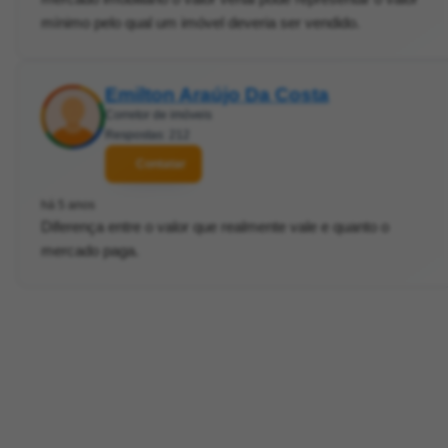
mínimo pelo qual um imóvel deveria ser vendido.
Emilton Araújo Da Costa
Corretor de imóveis
Respostas: 212
Contatar
há 5 anos
Diferença entre o valor que realmente vale e quanto o
mercado paga.