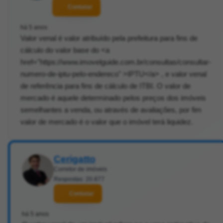
Contatar
há 5 anos
Valor venal é valor atribuído pela prefeitura para fins de
cálculo do valor base do <a
href="https://www.imovelguide.com.br/consultas/consultar-
numero-de-iptu-pelo-endereco" >IPTU</a> , e valor venal
de referência para fins de cálculo de ITBI. O valor de
mercado é aquele determinado pelos preços dos imóveis
semelhantes a venda, ou através de avaliações, por fim
valor de mercado é o valor que o imóvel terá liquidez.
Cerigatto
Corretor de imóveis
Respostas: 20.877
Contatar
há 5 anos