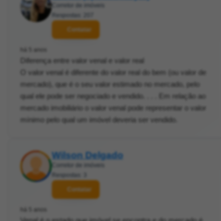
Corretor de imóveis
Respostas: 207
Contatar
há 5 anos
Diferença entre valor venal e valor real
O valor venal é diferente do valor real do bem (ou valor de
mercado), que é o seu valor estimado no mercado, pelo
qual ele pode ser negociado e vendido. . . . Em relação ao
mercado imobiliário o valor venal pode representar o valor
mínimo pelo qual um imóvel deveria ser vendido.
Wilson Delgado
Corretor de imóveis
Respostas: 3
Contatar
há 5 anos
Venal é o estado que imóvel se encontra e do mercado é