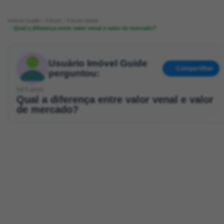
Imóvel Guide
Fórum
Fórum Venal
Qual a diferença entre valor venal e valor de mercado?
Usuário Imóvel Guide
Compartilhar
perguntou:
há 5 anos
Qual a diferença entre valor venal e valor
de mercado?