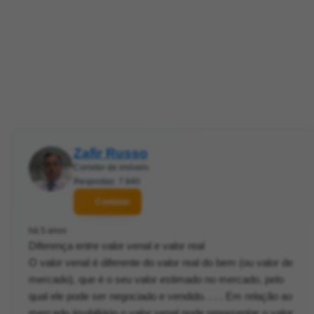
Zafir Russo
Corretor de imóveis
Respostas: 7.840
Contatar
há 5 anos
Diferença entre valor venal e valor real
O valor venal é diferente do valor real do bem (ou valor de
mercado), que é o seu valor estimado no mercado, pelo
qual ele pode ser negociado e vendido. . . . Em relação ao
mercado imobiliário o valor venal pode representar o valor