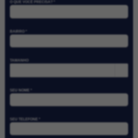
O QUE VOCÊ PRECISA? *
BAIRRO *
TAMANHO
m²
SEU NOME *
SEU TELEFONE *