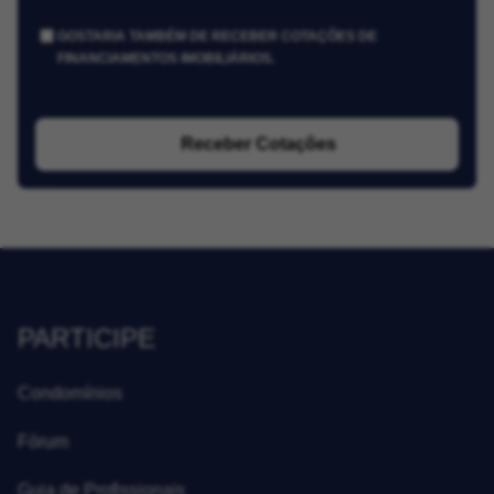
GOSTARIA TAMBÉM DE RECEBER COTAÇÕES DE
FINANCIAMENTOS IMOBILIÁRIOS.
Receber Cotações
PARTICIPE
Condomínios
Fórum
Guia de Profissionais