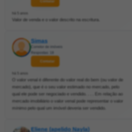
Contatar
há 5 anos
Valor de venda e o valor descrito na escritura.
Simas
Corretor de imóveis
Respostas: 18
Contatar
há 5 anos
O valor venal é diferente do valor real do bem (ou valor de
mercado), que é o seu valor estimado no mercado, pelo
qual ele pode ser negociado e vendido. . . . Em relação ao
mercado imobiliário o valor venal pode representar o valor
mínimo pelo qual um imóvel deveria ser vendido.
Eliene (apelido Nayla)