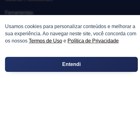
Ferramentas
Usamos cookies para personalizar conteúdos e melhorar a
Melhores Bairros para Morar
sua experiência. Ao navegar neste site, você concorda com
Valor do Metro Quadrado
os nossos
Termos de Uso
e
Política de Privacidade
Os 10 Mais Baratos
Entendi
Orçamentos
Decoração
Certidões
Certidão
Cartório de Casamento
Cartório de Registro de Imóveis