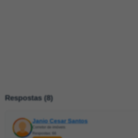
Respostas (8)
Janio Cesar Santos
Corretor de imóveis
Respostas: 66