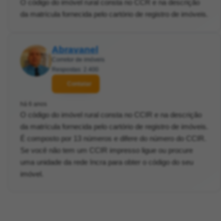
O código do imóvel rural consta no CCR e na descrição
da matrícula fornecida pelo cartório de registro de imóveis.
Abravanel
Corretor de imóveis
Respostas: 2.400
Contatar
há 6 anos
O código do imóvel rural consta no CCIR e na descrição
da matrícula fornecida pelo cartório de registro de imóveis.
É composto por 13 números e difere do número do CCIR.
Se você não tem um CCIR impresso ligue ou procure
uma unidade da rede Incra para obter o código do seu
imóvel.