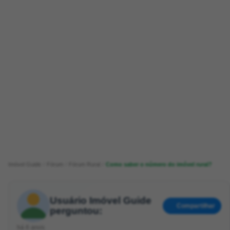
Imóvel Guide
Fórum
Fórum Rural
Como saber o número do imóvel rural?
Usuário Imóvel Guide
Compartilhar
perguntou:
há 6 anos