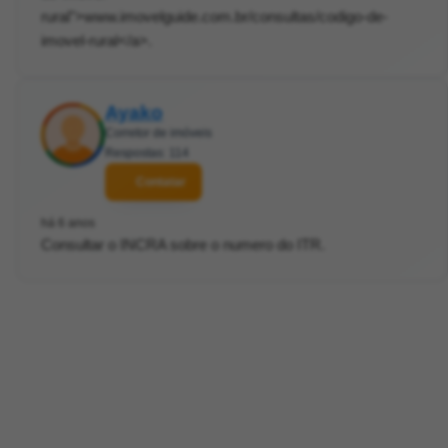
rural">www.imovelguide.com.br/consultas/codigo-de-
imovel-rural</a>.
Ayako
Corretor de imóveis
Respostas: 114
Contatar
há 6 anos
Consultar o INCRA sobre o numero do ITR.