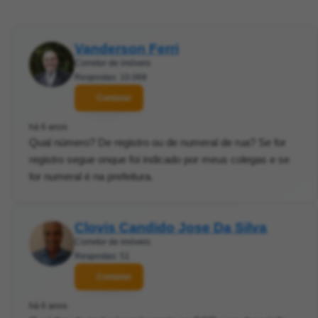
Vanderson Ferri
Corretor de imóveis
Respostas: 10.068
Contatar
há 6 anos
Qual número? De registro ou de numeral de rua? Se for
registro segue onque foi indicado por meus colegas e se
for numeral é na prefeitura.
Clovis Candido Jose Da Silva
Corretor de imóveis
Respostas: 51
Contatar
há 6 anos