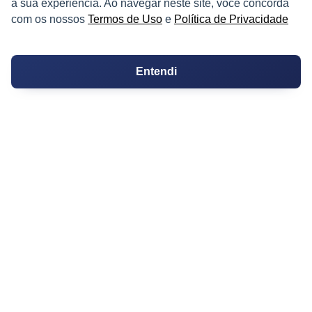
a sua experiência. Ao navegar neste site, você concorda
Valor do Metro Quadrado
com os nossos
Termos de Uso
e
Política de Privacidade
Os 10 Mais Baratos
Orçamentos
Entendi
Decoração
Certidões
Certidão
Cartório de Casamento
Cartório de Registro de Imóveis
Tabelionato de Notas
Logradouro