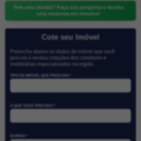
Tem uma dúvida? Faça sua pergunta e receba
uma resposta em minutos!
Cote seu Imóvel
Preencha abaixo os dados do imóvel que você
procura e receba cotações dos corretores e
imobiliárias especializados na região.
TIPO DE IMÓVEL QUE PROCURA *
O QUE VOCÊ PRECISA? *
BAIRRO *