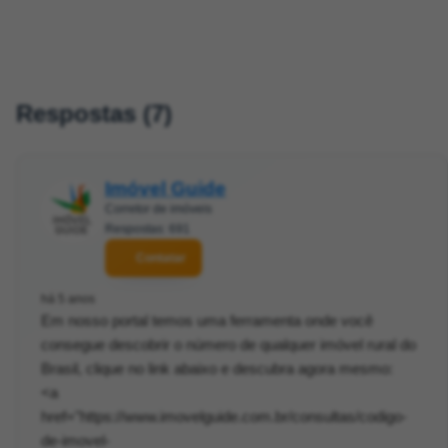
Respostas (7)
Imóvel Guide
Corretor de imóveis
Respostas: 691
Contatar
há 5 anos
Em nosso portal temos uma ferramenta onde você
consegue descobrir o número de qualquer imóvel rural do
Brasil, clique no link abaixo e descubra agora mesmo:
<a
href="https://www.imovelguide.com.br/consultas/codigo-
de-imovel-