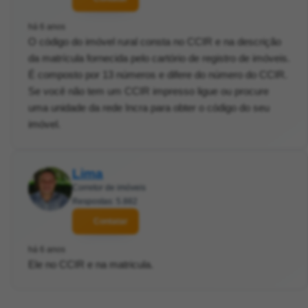
há 6 anos
O código do imóvel rural consta no CCIR e na descrição
da matrícula fornecida pelo cartório de registro de imóveis.
É composto por 13 números e difere do número do CCIR.
Se você não tem um CCIR impresso ligue ou procure
uma unidade da rede Incra para obter o código do seu
imóvel.
Lima
Corretor de imóveis
Respostas: 5.882
Contatar
há 6 anos
Ele no CCIR e na matricula.