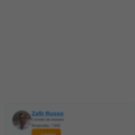
Zafir Russo
Corretor de imóveis
Respostas: 7.840
Contatar