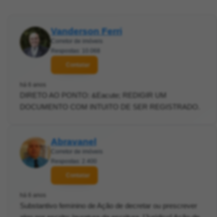
Vanderson Ferri
Corretor de imóveis
Respostas: 10.068
Contatar
há 6 anos
DIRETO AO PONTO: &Eacute; REDIGIR UM
DOCUMENTO COM INTUITO DE SER REGISTRADO.
Abravanel
Corretor de imóveis
Respostas: 2.400
Contatar
há 6 anos
Substantivo feminino de Ação de decretar ou prescrever