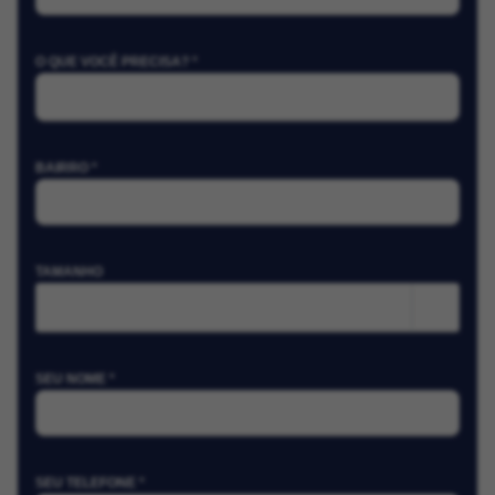
O QUE VOCÊ PRECISA? *
BAIRRO *
TAMANHO
m²
SEU NOME *
SEU TELEFONE *