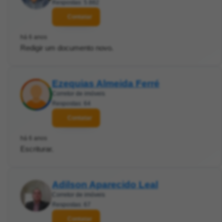
Respostas: 5.882
Contatar
há 6 anos
Redigir um documento novo.
Ezequias Almeida Ferré
Corretor de imóveis
Respostas: 64
Contatar
há 6 anos
Escriturar.
Adilson Aparecido Leal
Corretor de imóveis
Respostas: 67
Contatar