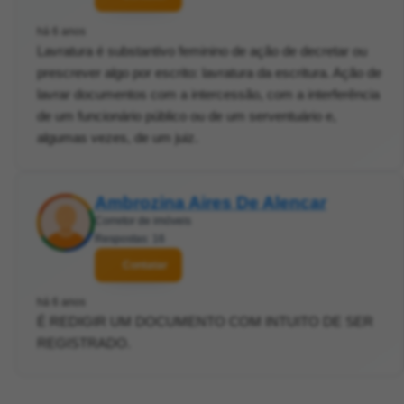
há 6 anos
Lavratura é substantivo feminino de ação de decretar ou
prescrever algo por escrito: lavratura da escritura. Ação de
lavrar documentos com a intercessão, com a interferência
de um funcionário público ou de um serventuário e,
algumas vezes, de um juiz.
Ambrozina Aires De Alencar
Corretor de imóveis
Respostas: 16
Contatar
há 6 anos
É REDIGIR UM DOCUMENTO COM INTUITO DE SER
REGISTRADO.