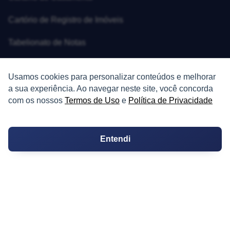
Cartório de Registro de Imóveis
Tabelionato de Notas
Logradouro
Usamos cookies para personalizar conteúdos e melhorar
Escolas
a sua experiência. Ao navegar neste site, você concorda
com os nossos
Termos de Uso
e
Política de Privacidade
Conversões
Corretores de Imóveis
Entendi
Contratos
Guia de CRM
Construtoras
Corretores da Construtora