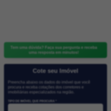
Tem uma dúvida? Faça sua pergunta e receba
uma resposta em minutos!
Cote seu Imóvel
Preencha abaixo os dados do imóvel que você
procura e receba cotações dos corretores e
imobiliárias especializados na região.
TIPO DE IMÓVEL QUE PROCURA *