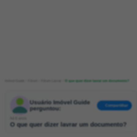
Imóvel Guide
Fórum
Fórum Lavrar
O que quer dizer lavrar um documento?
Usuário Imóvel Guide
Compartilhar
perguntou:
há 6 anos
O que quer dizer lavrar um documento?