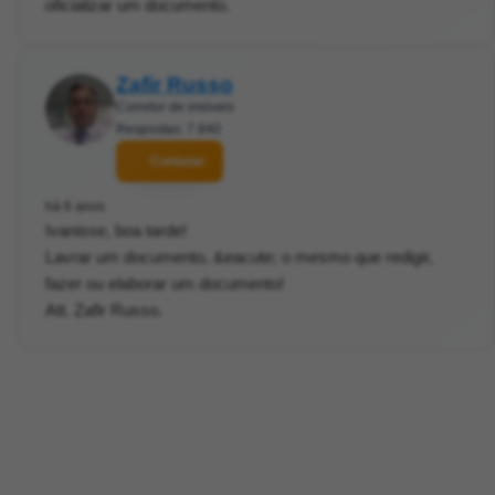
oficializar um documento.
Zafir Russo
Corretor de imóveis
Respostas: 7.840
Contatar
há 6 anos
Ivanisse, boa tarde!
Lavrar um documento, &eacute; o mesmo que redigir,
fazer ou elaborar um documento!
Att. Zafir Russo.