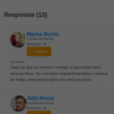
Respostas (13)
Marisa Rocha
Corretor de imóveis
Respostas: 26
Contatar
há 3 anos
Toda vez que um imóvel é vendido, é necessário fazer
uma escritura. Se a escritura original foi perdida e o imóvel
for antigo, será preciso fazer uma nova escritura.
Júlio Neves
Corretor de imóveis
Respostas: 36