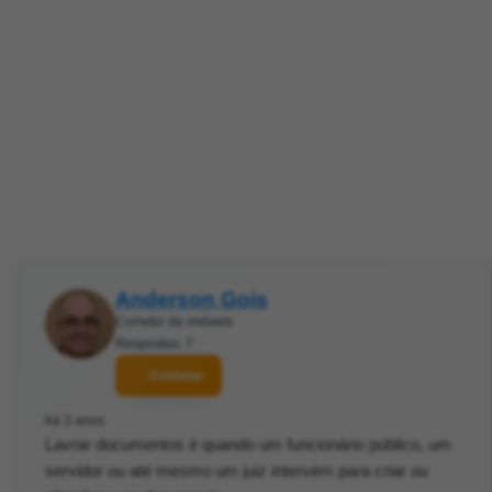
Anderson Gois
Corretor de imóveis
Respostas: 7
Contatar
há 3 anos
Lavrar documentos é quando um funcionário público, um
servidor ou até mesmo um juiz intervém para criar ou