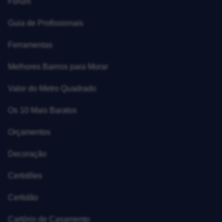
Fórum
Guia de Profissionais
Ferramentas
Melhores Bairros para Morar
Valor do Metro Quadrado
Os 10 Mais Baratos
Orçamentos
Decoração
Certidões
Certidão
Cartório de Casamento