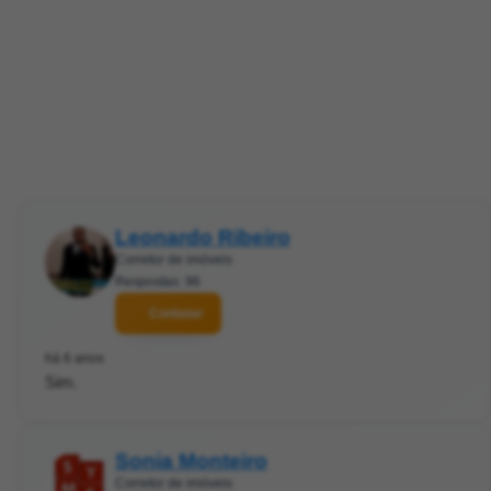
Leonardo Ribeiro
Corretor de imóveis
Respostas: 96
Contatar
há 6 anos
Sim.
Sonia Monteiro
Corretor de imóveis