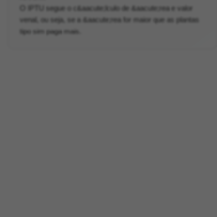
O IPTU segue o c&aacute;lculo de &aacute;rea e valor
venal, ou seja, se a &aacute;rea for maior que as plantas
tipo sim paga mais.