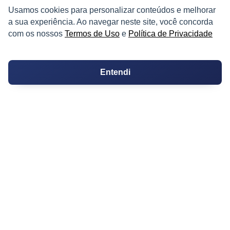
Os 10 Mais Baratos
Usamos cookies para personalizar conteúdos e melhorar
a sua experiência. Ao navegar neste site, você concorda
Orçamentos
com os nossos
Termos de Uso
e
Política de Privacidade
Decoração
Entendi
Certidões
Certidão
Cartório de Casamento
Cartório de Registro de Imóveis
Tabelionato de Notas
Logradouro
Escolas