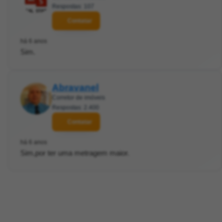
Respostas: 107
Contatar
há 6 anos
Sim.
Abravanel
Corretor de imóveis
Respostas: 2.400
Contatar
há 6 anos
Sim,por ter uma metragem maior.