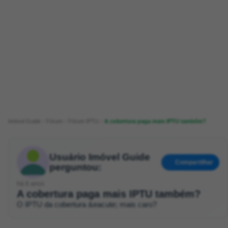
Imóvel Guide
Fórum
Fórum IPTU
A cobertura paga mais IPTU também?
Usuário Imóvel Guide
Compartilhar
perguntou:
há 6 anos
A cobertura paga mais IPTU também?
O IPTU da cobertura &eacute; mais caro?