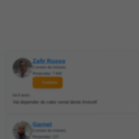
Zafir Russo
Corretor de imóveis
Respostas: 7.840
Contatar
há 6 anos
Vai depender do valor venal deste Imóvel!
Garnet
Corretor de imóveis
Respostas: 137