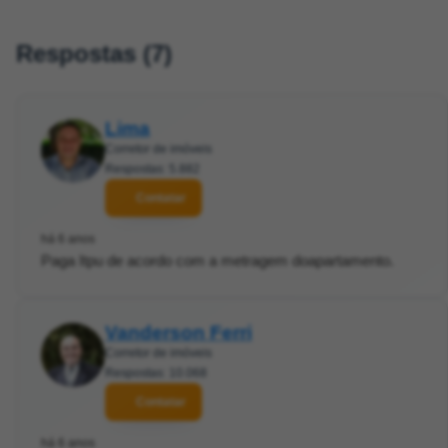
Respostas (7)
Lima
Corretor de imóveis
Respostas: 5.882
Contatar
há 6 anos
Paga Itpu de acordo com a metragem doapartamento.
Vanderson Ferri
Corretor de imóveis
Respostas: 10.068
Contatar
há 6 anos