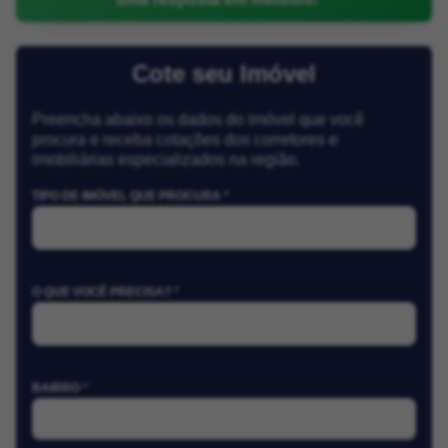
Cote seu Imóvel
Preencha abaixo os dados do imóvel que você
procura e receba cotações dos corretores e
imobiliárias especializados na região.
TIPO DE IMÓVEL QUE PROCURA *
O QUE VOCÊ PRECISA? *
BAIRRO *