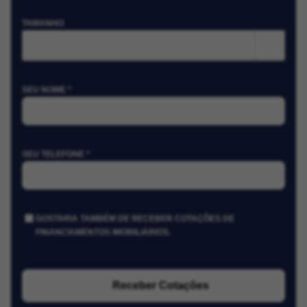
TAMANHO
m²
SEU NOME *
SEU TELEFONE *
GOSTARIA TAMBÉM DE RECEBER COTAÇÕES DE
FINANCIAMENTOS IMOBILIÁRIOS.
Receber Cotações