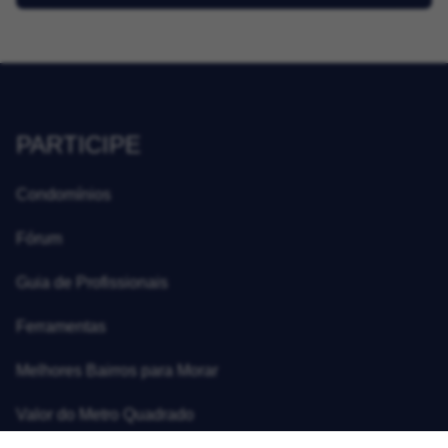
PARTICIPE
Condomínios
Fórum
Guia de Profissionais
Ferramentas
Melhores Bairros para Morar
Valor do Metro Quadrado