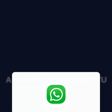
A cobertura paga mais IPTU
também?
O IPTU da cobertura &eacute; mais caro?