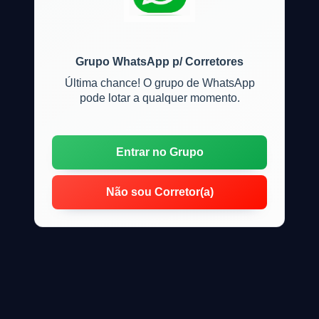
Grupo WhatsApp p/ Corretores
Última chance! O grupo de WhatsApp
pode lotar a qualquer momento.
Entrar no Grupo
Não sou Corretor(a)