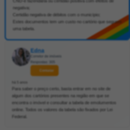
CND-e fazendária ou certidão positiva com efeitos de
negativa;
Certidão negativa de débitos com o município;
Estes documentos tem um custo no cartório que seguem
uma tabela.
Edna
Corretor de imóveis
Respostas: 305
Contatar
há 5 anos
Para saber o preço certo, basta entrar em no site de
algum dos cartórios presentes na região em que se
encontra o imóvel e consultar a tabela de emolumentos
online. Todos os valores da tabela são fixados por Lei
Federal.