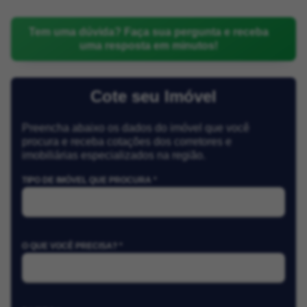
Tem uma dúvida? Faça sua pergunta e receba
uma resposta em minutos!
Cote seu Imóvel
Preencha abaixo os dados do imóvel que você
procura e receba cotações dos corretores e
imobiliárias especializados na região.
TIPO DE IMÓVEL QUE PROCURA *
O QUE VOCÊ PRECISA? *