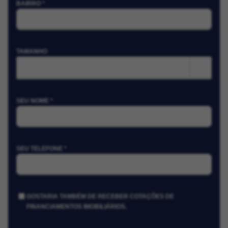
BAIRRO *
TAMANHO
m²
SEU NOME *
SEU TELEFONE *
GOSTARIA TAMBÉM DE RECEBER COTAÇÕES DE
FINANCIAMENTOS IMOBILIÁRIOS.