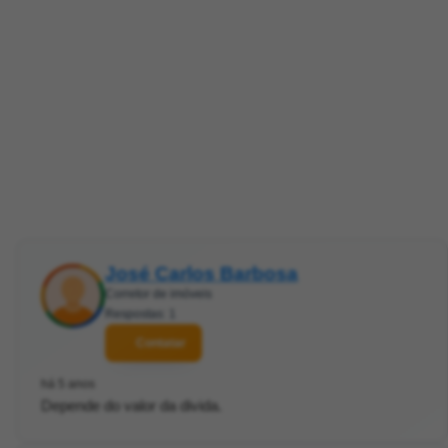
José Carlos Barbosa
Corretor de imóveis
Respostas: 1
Contatar
há 5 anos
Depende do valor da divida.