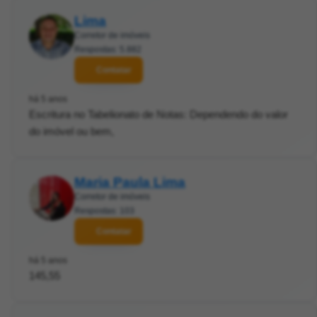
Lima
Corretor de imóveis
Respostas: 5.882
Contatar
há 5 anos
Escritura no Tabelionato de Notas: Dependendo do valor
do imóvel ou bem,
Maria Paula Lima
Corretor de imóveis
Respostas: 103
Contatar
há 5 anos
145,55