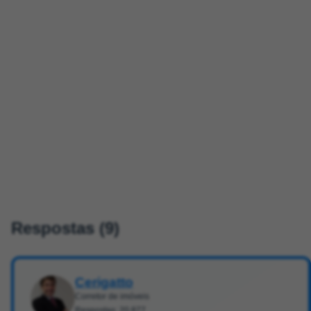
Respostas (9)
Cerigatto
Corretor de imóveis
Respostas: 20.877