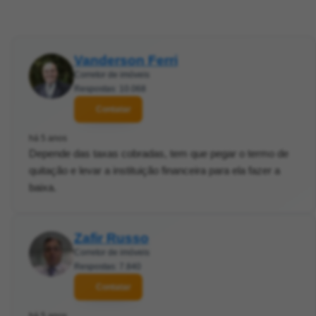
Vanderson Ferri
Corretor de imóveis
Respostas: 10.068
Contatar
há 5 anos
Depende das taxas cobradas, tem que pegar o termo de
quitação e levar a instituição financeira para ela fazer a
baixa.
Zafir Russo
Corretor de imóveis
Respostas: 7.840
Contatar