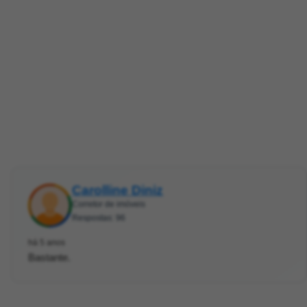
Carolline Diniz
Corretor de imóveis
Respostas: 96
há 5 anos
Bastante.