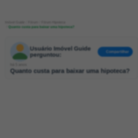
Imóvel Guide
Fórum
Fórum Hipoteca
Quanto custa para baixar uma hipoteca?
Usuário Imóvel Guide
Compartilhar
perguntou:
há 5 anos
Quanto custa para baixar uma hipoteca?