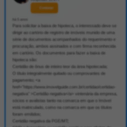
Contatar
há 5 anos
Para solicitar a baixa de hipoteca, o interessado deve se
dirigir ao cartório de registro de imóveis munido de uma
série de documentos acompanhados do requerimento e
procuração, ambos assinados e com firma reconhecida
em cartório. Os documentos para fazer a baixa de
hipoteca são:
Certidão de ônus de inteiro teor da área hipotecada;
O título integralmente quitado ou comprovantes de
pagamento; <a
href="https://www.imovelguide.com.br/certidao/certidao-
negativa" >Certidão negativa</a> vintenária da empresa,
sócios e avalistas tanto na comarca em que o Imóvel
está matriculado, como na comarca em que os títulos
foram emitidos;
Certidão negativa da PGE/MT;