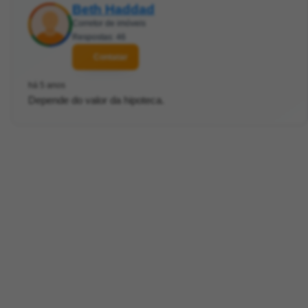
Beth Haddad
Corretor de imóveis
Respostas: 46
Contatar
há 5 anos
Depende do valor da hipoteca.